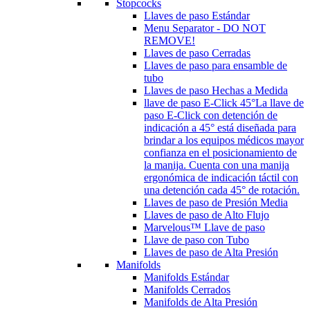
Stopcocks
Llaves de paso Estándar
Menu Separator - DO NOT
REMOVE!
Llaves de paso Cerradas
Llaves de paso para ensamble de
tubo
Llaves de paso Hechas a Medida
llave de paso E-Click 45°
La llave de
paso E-Click con detención de
indicación a 45° está diseñada para
brindar a los equipos médicos mayor
confianza en el posicionamiento de
la manija. Cuenta con una manija
ergonómica de indicación táctil con
una detención cada 45° de rotación.
Llaves de paso de Presión Media
Llaves de paso de Alto Flujo
Marvelous™ Llave de paso
Llave de paso con Tubo
Llaves de paso de Alta Presión
Manifolds
Manifolds Estándar
Manifolds Cerrados
Manifolds de Alta Presión