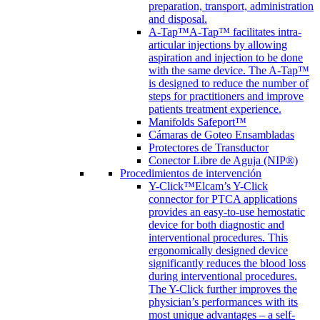
preparation, transport, administration
and disposal.
A-Tap™
A-Tap™ facilitates intra-
articular injections by allowing
aspiration and injection to be done
with the same device. The A-Tap™
is designed to reduce the number of
steps for practitioners and improve
patients treatment experience.
Manifolds Safeport™
Cámaras de Goteo Ensambladas
Protectores de Transductor
Conector Libre de Aguja (NIP®)
Procedimientos de intervención
Y-Click™
Elcam’s Y-Click
connector for PTCA applications
provides an easy-to-use hemostatic
device for both diagnostic and
interventional procedures. This
ergonomically designed device
significantly reduces the blood loss
during interventional procedures.
The Y-Click further improves the
physician’s performances with its
most unique advantages – a self-