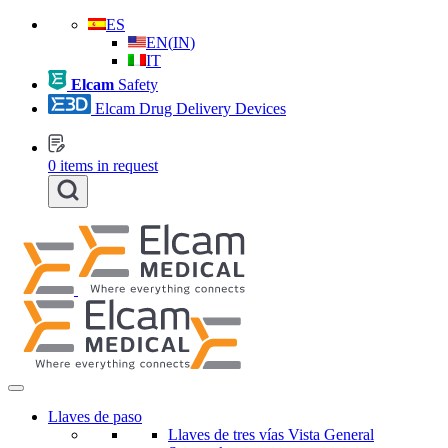
ES
EN
(
IN
)
IT
Elcam
Safety
Elcam Drug Delivery Devices
0
items in request
Llaves de paso
Llaves de tres vías Vista General