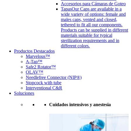
Accesorios para Cámaras de Goteo
Tapas
Our Caps are available in a
wide variety of options: female and
males caps, vented and closed,
tethered to fit all our components.
Products can be supplied in different
materials suitable for typical
sterilization requirements and in
different colors.
Productos Destacados
Marvelous™
A-Tap™
Safe2 Rotator™
OLAV™
Needlefree Connector (NIP®)
Stopcock with tube
Interventional C&R
Soluciones
Cuidados intensivos y anestesia