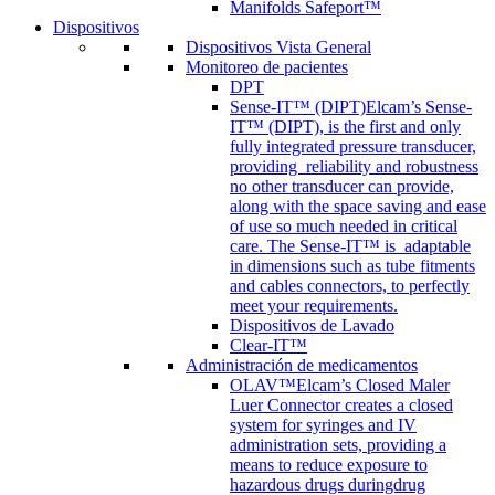
Manifolds Safeport™
Dispositivos
Dispositivos Vista General
Monitoreo de pacientes
DPT
Sense-IT™ (DIPT)
Elcam’s Sense-
IT™ (DIPT), is the first and only
fully integrated pressure transducer,
providing reliability and robustness
no other transducer can provide,
along with the space saving and ease
of use so much needed in critical
care. The Sense-IT™ is adaptable
in dimensions such as tube fitments
and cables connectors, to perfectly
meet your requirements.
Dispositivos de Lavado
Clear-IT™
Administración de medicamentos
OLAV™
Elcam’s Closed Maler
Luer Connector creates a closed
system for syringes and IV
administration sets, providing a
means to reduce exposure to
hazardous drugs duringdrug