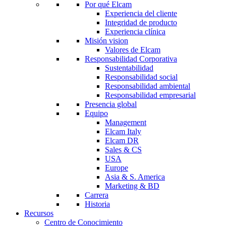
Por qué Elcam
Experiencia del cliente
Integridad de producto
Experiencia clínica
Misión vision
Valores de Elcam
Responsabilidad Corporativa
Sustentabilidad
Responsabilidad social
Responsabilidad ambiental
Responsabilidad empresarial
Presencia global
Equipo
Management
Elcam Italy
Elcam DR
Sales & CS
USA
Europe
Asia & S. America
Marketing & BD
Carrera
Historia
Recursos
Centro de Conocimiento