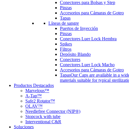
Conectores para Bolsas y Step
Pinzas
Accesorios para Cámaras de Goteo
Tapas
Líneas de sangre
Puertos de Inyección
Pinzas
Conectores Luer Lock Hembra
Spikes
Filtros
Depósito Blando
Conectores
Conectores Luer Lock Macho
Accesorios para Cámaras de Goteo
Tapas
Our Caps are available in a wide
materials suitable for typical steriliza
Productos Destacados
Marvelous™
A-Tap™
Safe2 Rotator™
OLAV™
Needlefree Connector (NIP®)
Stopcock with tube
Interventional C&R
Soluciones