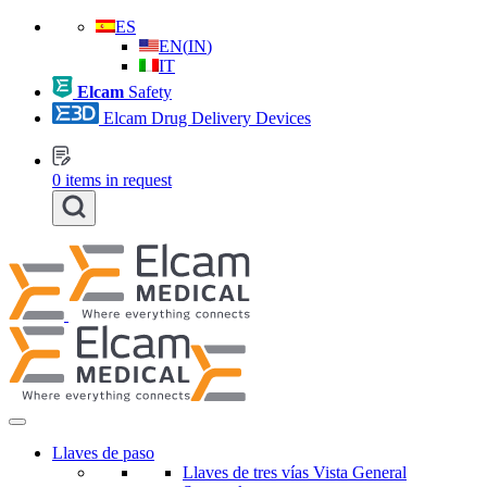
ES
EN
(
IN
)
IT
Elcam
Safety
Elcam Drug Delivery Devices
0
items in request
Llaves de paso
Llaves de tres vías Vista General