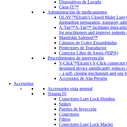
Dispositivos de Lavado
Clear-IT™
Administración de medicamentos
OLAV™
Elcam’s Closed Maler Luer C
duringdrug preparation, transport, adm
A-Tap™
A-Tap™ facilitates intra-art
for practitioners and improve patients
Manifolds Safeport™
Cámaras de Goteo Ensambladas
Protectores de Transductor
Conector Libre de Aguja (NIP®)
Procedimientos de intervención
Y-Click™
Elcam’s Y-Click connector f
designed device significantly reduces
– a self- closing mechanism and one 
Accesorios de Alta Presión
Accesorios
Accessories vista general
Terapia IV
Conectores Luer Lock Hembra
Spikes
Puertos de Inyección
Conectores
Filtros
Conectores Luer Lock Macho