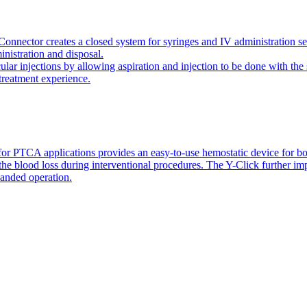
onnector creates a closed system for syringes and IV administration se
inistration and disposal.
icular injections by allowing aspiration and injection to be done with 
 treatment experience.
or PTCA applications provides an easy-to-use hemostatic device for bo
 the blood loss during interventional procedures. The Y-Click further i
handed operation.