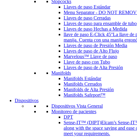
Stopcocks
Llaves de paso Estándar
Menu Separator - DO NOT REMOV
Llaves de paso Cerradas
Llaves de paso para ensamble de tubo
Llaves de paso Hechas a Medida
llave de paso E-Click 45°
La llave de 
manija. Cuenta con una manija ergonóm
Llaves de paso de Presión Media
Llaves de paso de Alto Flujo
Marvelous™ Llave de paso
Llave de paso con Tubo
Llaves de paso de Alta Presión
Manifolds
Manifolds Estándar
Manifolds Cerrados
Manifolds de Alta Presión
Manifolds Safeport™
Dispositivos
Dispositivos Vista General
Monitoreo de pacientes
DPT
Sense-IT™ (DIPT)
Elcam’s Sense-IT™ 
along with the space saving and ease 
meet your requirements.