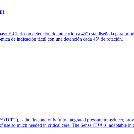
E!
paso E-Click con detención de indicación a 45° está diseñada para brin
ica de indicación táctil con una detención cada 45° de rotación.
(DIPT), is the first and only fully integrated pressure transducer, prov
of use so much needed in critical care. The Sense-IT™ is adaptable in d