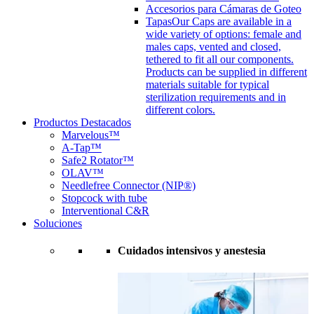
Accesorios para Cámaras de Goteo
Tapas
Our Caps are available in a
wide variety of options: female and
males caps, vented and closed,
tethered to fit all our components.
Products can be supplied in different
materials suitable for typical
sterilization requirements and in
different colors.
Productos Destacados
Marvelous™
A-Tap™
Safe2 Rotator™
OLAV™
Needlefree Connector (NIP®)
Stopcock with tube
Interventional C&R
Soluciones
Cuidados intensivos y anestesia