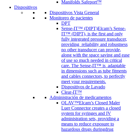
Manifolds Safeport™
Dispositivos
Dispositivos Vista General
Monitoreo de pacientes
DPT
Sense-IT™ (DIPT)
Elcam’s Sense-
IT™ (DIPT), is the first and only
fully integrated pressure transducer,
providing reliability and robustness
no other transducer can provide,
along with the space saving and ease
of use so much needed in critical
care. The Sense-IT™ is adaptable
in dimensions such as tube fitments
and cables connectors, to perfectly
meet your requirements.
Dispositivos de Lavado
Clear-IT™
Administración de medicamentos
OLAV™
Elcam’s Closed Maler
Luer Connector creates a closed
system for syringes and IV
administration sets, providing a
means to reduce exposure to
hazardous drugs duringdrug