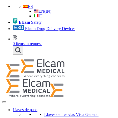
ES
EN
(
IN
)
IT
Elcam
Safety
Elcam Drug Delivery Devices
0
items in request
Llaves de paso
Llaves de tres vías Vista General