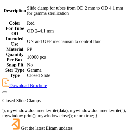
Slide clamp for tubes from OD 2 mm to OD 4.1 mm
Description
for gamma sterilization
Color
Red
For Tube
‎OD 2–4.1 mm
OD
Intended
ON and OFF mechanism to control fluid
Use
Material
PP
Quantity
10000 pcs
Per Box
Snap Fit
No
Ster Type
Gamma
Type
Closed Slide
Download Brochure
Closed Slide Clamps
'); mywindow.document.write(data); mywindow.document.write('');
mywindow.print(); mywindow.close(); return true; }
Get the latest Elcam updates