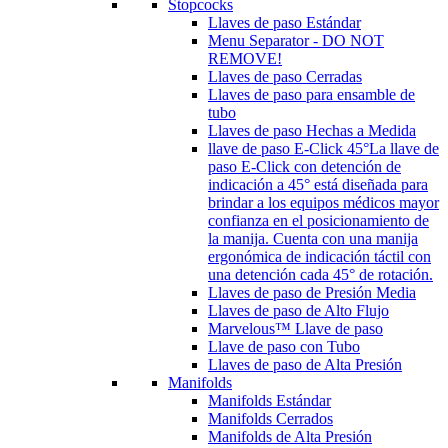
Stopcocks
Llaves de paso Estándar
Menu Separator - DO NOT
REMOVE!
Llaves de paso Cerradas
Llaves de paso para ensamble de
tubo
Llaves de paso Hechas a Medida
llave de paso E-Click 45°
La llave de
paso E-Click con detención de
indicación a 45° está diseñada para
brindar a los equipos médicos mayor
confianza en el posicionamiento de
la manija. Cuenta con una manija
ergonómica de indicación táctil con
una detención cada 45° de rotación.
Llaves de paso de Presión Media
Llaves de paso de Alto Flujo
Marvelous™ Llave de paso
Llave de paso con Tubo
Llaves de paso de Alta Presión
Manifolds
Manifolds Estándar
Manifolds Cerrados
Manifolds de Alta Presión