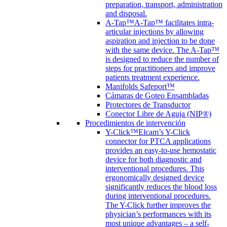
preparation, transport, administration
and disposal.
A-Tap™
A-Tap™ facilitates intra-
articular injections by allowing
aspiration and injection to be done
with the same device. The A-Tap™
is designed to reduce the number of
steps for practitioners and improve
patients treatment experience.
Manifolds Safeport™
Cámaras de Goteo Ensambladas
Protectores de Transductor
Conector Libre de Aguja (NIP®)
Procedimientos de intervención
Y-Click™
Elcam’s Y-Click
connector for PTCA applications
provides an easy-to-use hemostatic
device for both diagnostic and
interventional procedures. This
ergonomically designed device
significantly reduces the blood loss
during interventional procedures.
The Y-Click further improves the
physician’s performances with its
most unique advantages – a self-