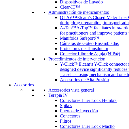
Dispositivos de Lavado
Clear-IT™
Administración de medicamentos
OLAV™
Elcam’s Closed Maler Luer C
duringdrug preparation, transport, adm
A-Tap™
A-Tap™ facilitates intra-art
for practitioners and improve patients
Manifolds Safeport™
Cámaras de Goteo Ensambladas
Protectores de Transductor
Conector Libre de Aguja (NIP®)
Procedimientos de intervención
Y-Click™
Elcam’s Y-Click connector f
designed device significantly reduces
– a self- closing mechanism and one 
Accesorios de Alta Presión
Accesorios
Accessories vista general
Terapia IV
Conectores Luer Lock Hembra
Spikes
Puertos de Inyección
Conectores
Filtros
Conectores Luer Lock Macho