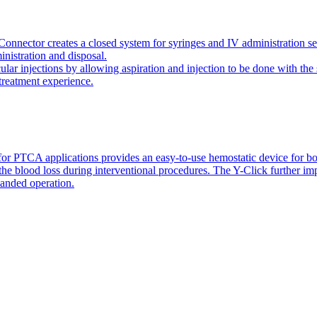
onnector creates a closed system for syringes and IV administration se
inistration and disposal.
icular injections by allowing aspiration and injection to be done with 
 treatment experience.
or PTCA applications provides an easy-to-use hemostatic device for bo
 the blood loss during interventional procedures. The Y-Click further i
handed operation.