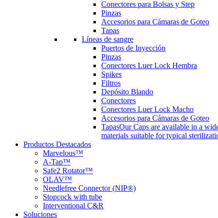
Conectores para Bolsas y Step
Pinzas
Accesorios para Cámaras de Goteo
Tapas
Líneas de sangre
Puertos de Inyección
Pinzas
Conectores Luer Lock Hembra
Spikes
Filtros
Depósito Blando
Conectores
Conectores Luer Lock Macho
Accesorios para Cámaras de Goteo
Tapas
Our Caps are available in a wide
materials suitable for typical steriliza
Productos Destacados
Marvelous™
A-Tap™
Safe2 Rotator™
OLAV™
Needlefree Connector (NIP®)
Stopcock with tube
Interventional C&R
Soluciones