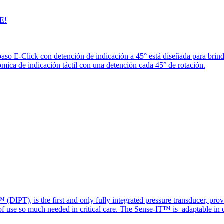
E!
paso E-Click con detención de indicación a 45° está diseñada para brin
ica de indicación táctil con una detención cada 45° de rotación.
(DIPT), is the first and only fully integrated pressure transducer, prov
of use so much needed in critical care. The Sense-IT™ is adaptable in d