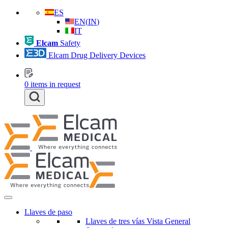
ES
EN
(
IN
)
IT
Elcam
Safety
Elcam Drug Delivery Devices
0
items in request
Llaves de paso
Llaves de tres vías Vista General