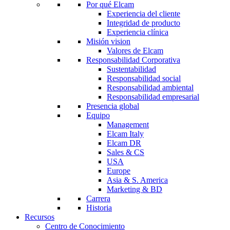
Por qué Elcam
Experiencia del cliente
Integridad de producto
Experiencia clínica
Misión vision
Valores de Elcam
Responsabilidad Corporativa
Sustentabilidad
Responsabilidad social
Responsabilidad ambiental
Responsabilidad empresarial
Presencia global
Equipo
Management
Elcam Italy
Elcam DR
Sales & CS
USA
Europe
Asia & S. America
Marketing & BD
Carrera
Historia
Recursos
Centro de Conocimiento