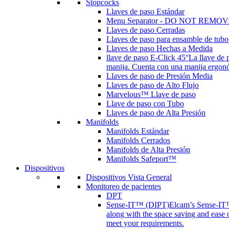
Stopcocks
Llaves de paso Estándar
Menu Separator - DO NOT REMOV
Llaves de paso Cerradas
Llaves de paso para ensamble de tubo
Llaves de paso Hechas a Medida
llave de paso E-Click 45°
La llave de 
manija. Cuenta con una manija ergonóm
Llaves de paso de Presión Media
Llaves de paso de Alto Flujo
Marvelous™ Llave de paso
Llave de paso con Tubo
Llaves de paso de Alta Presión
Manifolds
Manifolds Estándar
Manifolds Cerrados
Manifolds de Alta Presión
Manifolds Safeport™
Dispositivos
Dispositivos Vista General
Monitoreo de pacientes
DPT
Sense-IT™ (DIPT)
Elcam’s Sense-IT™ 
along with the space saving and ease 
meet your requirements.