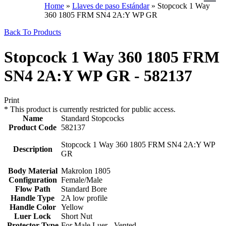
Home
»
Llaves de paso Estándar
»
Stopcock 1 Way
360 1805 FRM SN4 2A:Y WP GR
Back To Products
Stopcock 1 Way 360 1805 FRM
SN4 2A:Y WP GR - 582137
Print
*
This product is currently restricted for public access.
Name
Standard Stopcocks
Product Code
582137
Stopcock 1 Way 360 1805 FRM SN4 2A:Y WP
Description
GR
Body Material
Makrolon 1805
Configuration
Female/Male
Flow Path
Standard Bore
Handle Type
2A low profile
Handle Color
Yellow
Luer Lock
Short Nut
Protector Type
For Male Luer - Vented