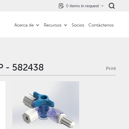
0
items in request
Acerca de
Recursos
Socios
Contáctenos
P - 582438
Print