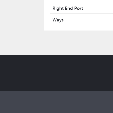
Right End Port
Ways
Get the latest Elcam