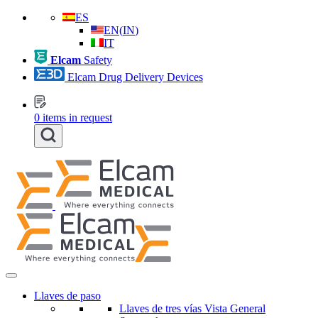
ES
EN
(
IN
)
IT
Elcam
Safety
Elcam Drug Delivery Devices
0
items in request
Llaves de paso
Llaves de tres vías Vista General