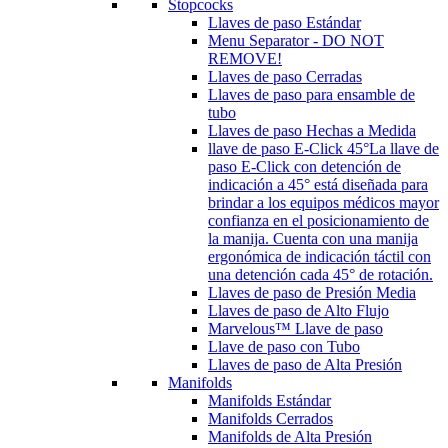
Stopcocks
Llaves de paso Estándar
Menu Separator - DO NOT
REMOVE!
Llaves de paso Cerradas
Llaves de paso para ensamble de
tubo
Llaves de paso Hechas a Medida
llave de paso E-Click 45°
La llave de
paso E-Click con detención de
indicación a 45° está diseñada para
brindar a los equipos médicos mayor
confianza en el posicionamiento de
la manija. Cuenta con una manija
ergonómica de indicación táctil con
una detención cada 45° de rotación.
Llaves de paso de Presión Media
Llaves de paso de Alto Flujo
Marvelous™ Llave de paso
Llave de paso con Tubo
Llaves de paso de Alta Presión
Manifolds
Manifolds Estándar
Manifolds Cerrados
Manifolds de Alta Presión