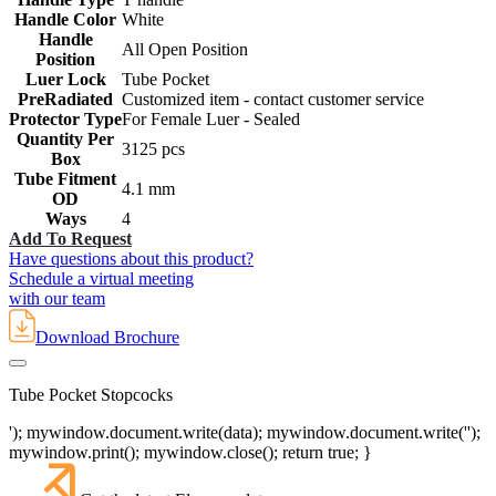
Handle Color
White
Handle
All Open Position
Position
Luer Lock
Tube Pocket
PreRadiated
Customized item - contact customer service
Protector Type
For Female Luer - Sealed
Quantity Per
3125 pcs
Box
Tube Fitment
4.1 mm
OD
Ways
4
Add To Request
Have questions about this product?
Schedule a virtual meeting
with our team
Download Brochure
Tube Pocket Stopcocks
'); mywindow.document.write(data); mywindow.document.write('');
mywindow.print(); mywindow.close(); return true; }