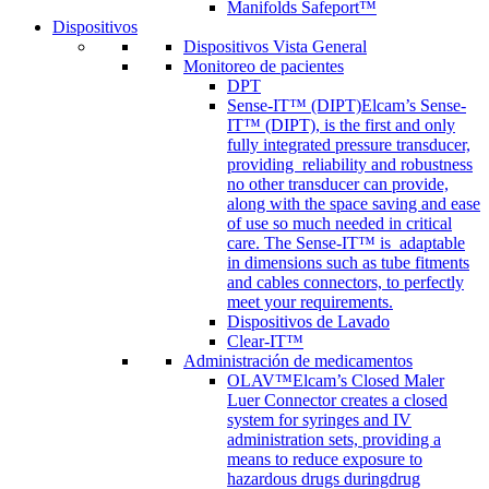
Manifolds Safeport™
Dispositivos
Dispositivos Vista General
Monitoreo de pacientes
DPT
Sense-IT™ (DIPT)
Elcam’s Sense-
IT™ (DIPT), is the first and only
fully integrated pressure transducer,
providing reliability and robustness
no other transducer can provide,
along with the space saving and ease
of use so much needed in critical
care. The Sense-IT™ is adaptable
in dimensions such as tube fitments
and cables connectors, to perfectly
meet your requirements.
Dispositivos de Lavado
Clear-IT™
Administración de medicamentos
OLAV™
Elcam’s Closed Maler
Luer Connector creates a closed
system for syringes and IV
administration sets, providing a
means to reduce exposure to
hazardous drugs duringdrug