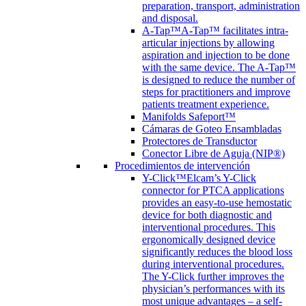
preparation, transport, administration
and disposal.
A-Tap™
A-Tap™ facilitates intra-
articular injections by allowing
aspiration and injection to be done
with the same device. The A-Tap™
is designed to reduce the number of
steps for practitioners and improve
patients treatment experience.
Manifolds Safeport™
Cámaras de Goteo Ensambladas
Protectores de Transductor
Conector Libre de Aguja (NIP®)
Procedimientos de intervención
Y-Click™
Elcam’s Y-Click
connector for PTCA applications
provides an easy-to-use hemostatic
device for both diagnostic and
interventional procedures. This
ergonomically designed device
significantly reduces the blood loss
during interventional procedures.
The Y-Click further improves the
physician’s performances with its
most unique advantages – a self-