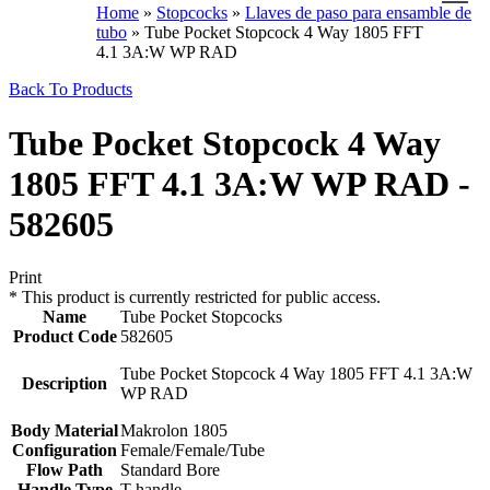
Home
»
Stopcocks
»
Llaves de paso para ensamble de
tubo
»
Tube Pocket Stopcock 4 Way 1805 FFT
4.1 3A:W WP RAD
Back To Products
Tube Pocket Stopcock 4 Way
1805 FFT 4.1 3A:W WP RAD -
582605
Print
*
This product is currently restricted for public access.
Name
Tube Pocket Stopcocks
Product Code
582605
Tube Pocket Stopcock 4 Way 1805 FFT 4.1 3A:W
Description
WP RAD
Body Material
Makrolon 1805
Configuration
Female/Female/Tube
Flow Path
Standard Bore
Handle Type
T handle