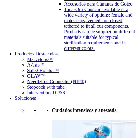
Accesorios para Cámaras de Goteo
Tapas
Our Caps are available in a
wide variety of options: female and
males caps, vented and closed,
tethered to fit all our components.
Products can be supplied in different
materials suitable for typical
sterilization requirements and in
different colors.
Productos Destacados
Marvelous™
A-Tap™
Safe2 Rotator™
OLAV™
Needlefree Connector (NIP®)
Stopcock with tube
Interventional C&R
Soluciones
Cuidados intensivos y anestesia