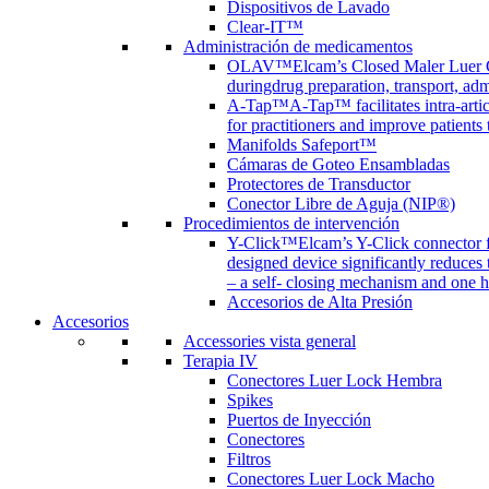
Dispositivos de Lavado
Clear-IT™
Administración de medicamentos
OLAV™
Elcam’s Closed Maler Luer C
duringdrug preparation, transport, adm
A-Tap™
A-Tap™ facilitates intra-art
for practitioners and improve patients
Manifolds Safeport™
Cámaras de Goteo Ensambladas
Protectores de Transductor
Conector Libre de Aguja (NIP®)
Procedimientos de intervención
Y-Click™
Elcam’s Y-Click connector f
designed device significantly reduces
– a self- closing mechanism and one 
Accesorios de Alta Presión
Accesorios
Accessories vista general
Terapia IV
Conectores Luer Lock Hembra
Spikes
Puertos de Inyección
Conectores
Filtros
Conectores Luer Lock Macho