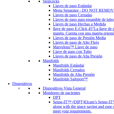
Stopcocks
Llaves de paso Estándar
Menu Separator - DO NOT REMOV
Llaves de paso Cerradas
Llaves de paso para ensamble de tubo
Llaves de paso Hechas a Medida
llave de paso E-Click 45°
La llave de 
manija. Cuenta con una manija ergonóm
Llaves de paso de Presión Media
Llaves de paso de Alto Flujo
Marvelous™ Llave de paso
Llave de paso con Tubo
Llaves de paso de Alta Presión
Manifolds
Manifolds Estándar
Manifolds Cerrados
Manifolds de Alta Presión
Manifolds Safeport™
Dispositivos
Dispositivos Vista General
Monitoreo de pacientes
DPT
Sense-IT™ (DIPT)
Elcam’s Sense-IT™ 
along with the space saving and ease 
meet your requirements.