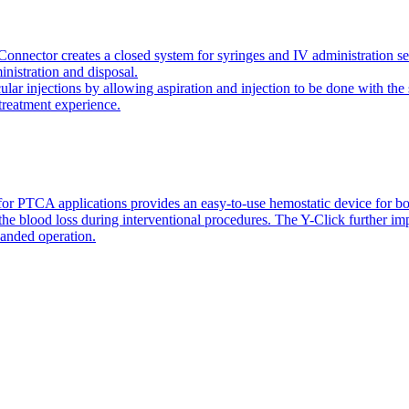
onnector creates a closed system for syringes and IV administration se
inistration and disposal.
icular injections by allowing aspiration and injection to be done with 
 treatment experience.
or PTCA applications provides an easy-to-use hemostatic device for bo
 the blood loss during interventional procedures. The Y-Click further i
handed operation.