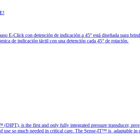
E!
paso E-Click con detención de indicación a 45° está diseñada para brin
ica de indicación táctil con una detención cada 45° de rotación.
(DIPT), is the first and only fully integrated pressure transducer, prov
of use so much needed in critical care. The Sense-IT™ is adaptable in d