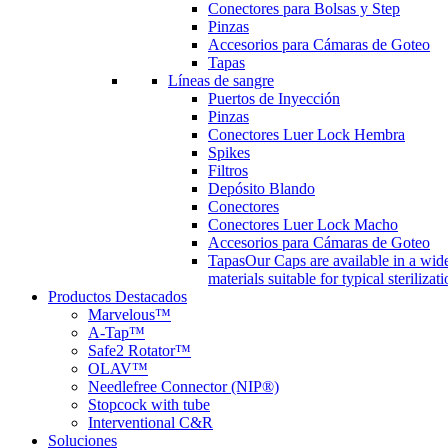
Conectores para Bolsas y Step
Pinzas
Accesorios para Cámaras de Goteo
Tapas
Líneas de sangre
Puertos de Inyección
Pinzas
Conectores Luer Lock Hembra
Spikes
Filtros
Depósito Blando
Conectores
Conectores Luer Lock Macho
Accesorios para Cámaras de Goteo
Tapas
Our Caps are available in a wide
materials suitable for typical steriliza
Productos Destacados
Marvelous™
A-Tap™
Safe2 Rotator™
OLAV™
Needlefree Connector (NIP®)
Stopcock with tube
Interventional C&R
Soluciones