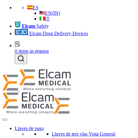
ES
EN
(
IN
)
IT
Elcam
Safety
Elcam Drug Delivery Devices
0
items in request
Llaves de paso
Llaves de tres vías Vista General