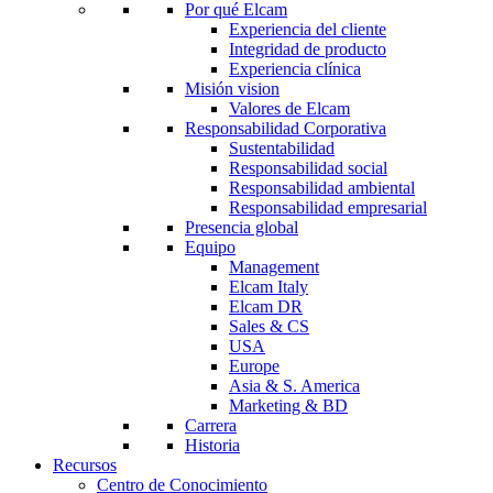
Por qué Elcam
Experiencia del cliente
Integridad de producto
Experiencia clínica
Misión vision
Valores de Elcam
Responsabilidad Corporativa
Sustentabilidad
Responsabilidad social
Responsabilidad ambiental
Responsabilidad empresarial
Presencia global
Equipo
Management
Elcam Italy
Elcam DR
Sales & CS
USA
Europe
Asia & S. America
Marketing & BD
Carrera
Historia
Recursos
Centro de Conocimiento