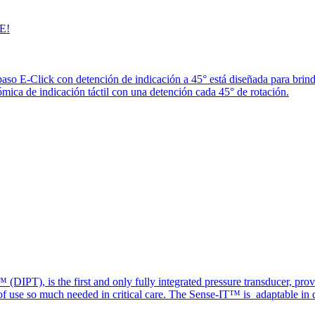
E!
paso E-Click con detención de indicación a 45° está diseñada para brin
ica de indicación táctil con una detención cada 45° de rotación.
(DIPT), is the first and only fully integrated pressure transducer, prov
of use so much needed in critical care. The Sense-IT™ is adaptable in d