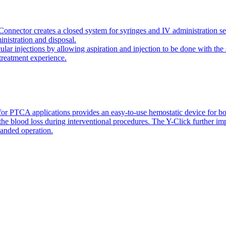
onnector creates a closed system for syringes and IV administration se
inistration and disposal.
icular injections by allowing aspiration and injection to be done with 
 treatment experience.
or PTCA applications provides an easy-to-use hemostatic device for bo
 the blood loss during interventional procedures. The Y-Click further i
handed operation.