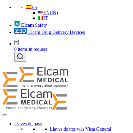
ES
EN
(
IN
)
IT
Elcam
Safety
Elcam Drug Delivery Devices
0
items in request
Llaves de paso
Llaves de tres vías Vista General