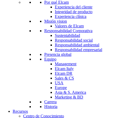
Por qué Elcam
Experiencia del cliente
Integridad de producto
Experiencia clínica
Misión vision
Valores de Elcam
Responsabilidad Corporativa
Sustentabilidad
Responsabilidad social
Responsabilidad ambiental
Responsabilidad empresarial
Presencia global
Equipo
Management
Elcam Italy
Elcam DR
Sales & CS
USA
Europe
Asia & S. America
Marketing & BD
Carrera
Historia
Recursos
Centro de Conocimiento