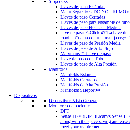
Stopcocks
Llaves de paso Estándar
Menu Separator - DO NOT REMOV
Llaves de paso Cerradas
Llaves de paso para ensamble de tubo
Llaves de paso Hechas a Medida
llave de paso E-Click 45°
La llave de 
manija. Cuenta con una manija ergonóm
Llaves de paso de Presión Media
Llaves de paso de Alto Flujo
Marvelous™ Llave de paso
Llave de paso con Tubo
Llaves de paso de Alta Presión
Manifolds
Manifolds Estándar
Manifolds Cerrados
Manifolds de Alta Presión
Manifolds Safeport™
Dispositivos
Dispositivos Vista General
Monitoreo de pacientes
DPT
Sense-IT™ (DIPT)
Elcam’s Sense-IT™ 
along with the space saving and ease 
meet your requirements.