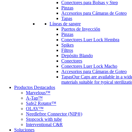
Conectores para Bolsas y Step
Pinzas
Accesorios para Cámaras de Goteo
Tapas
Líneas de sangre
Puertos de Inyección
Pinzas
Conectores Luer Lock Hembra
Spikes
Filtros
Depósito Blando
Conectores
Conectores Luer Lock Macho
Accesorios para Cámaras de Goteo
Tapas
Our Caps are available in a wide
materials suitable for typical steriliza
Productos Destacados
Marvelous™
A-Tap™
Safe2 Rotator™
OLAV™
Needlefree Connector (NIP®)
Stopcock with tube
Interventional C&R
Soluciones