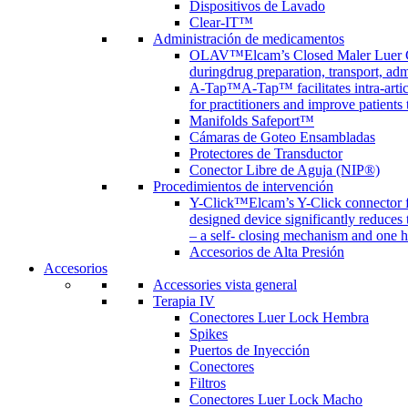
Dispositivos de Lavado
Clear-IT™
Administración de medicamentos
OLAV™
Elcam’s Closed Maler Luer C
duringdrug preparation, transport, adm
A-Tap™
A-Tap™ facilitates intra-art
for practitioners and improve patients
Manifolds Safeport™
Cámaras de Goteo Ensambladas
Protectores de Transductor
Conector Libre de Aguja (NIP®)
Procedimientos de intervención
Y-Click™
Elcam’s Y-Click connector f
designed device significantly reduces
– a self- closing mechanism and one 
Accesorios de Alta Presión
Accesorios
Accessories vista general
Terapia IV
Conectores Luer Lock Hembra
Spikes
Puertos de Inyección
Conectores
Filtros
Conectores Luer Lock Macho