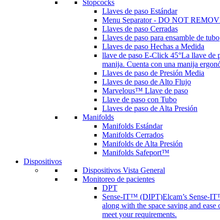
Stopcocks
Llaves de paso Estándar
Menu Separator - DO NOT REMOV
Llaves de paso Cerradas
Llaves de paso para ensamble de tubo
Llaves de paso Hechas a Medida
llave de paso E-Click 45°
La llave de 
manija. Cuenta con una manija ergonóm
Llaves de paso de Presión Media
Llaves de paso de Alto Flujo
Marvelous™ Llave de paso
Llave de paso con Tubo
Llaves de paso de Alta Presión
Manifolds
Manifolds Estándar
Manifolds Cerrados
Manifolds de Alta Presión
Manifolds Safeport™
Dispositivos
Dispositivos Vista General
Monitoreo de pacientes
DPT
Sense-IT™ (DIPT)
Elcam’s Sense-IT™ 
along with the space saving and ease 
meet your requirements.