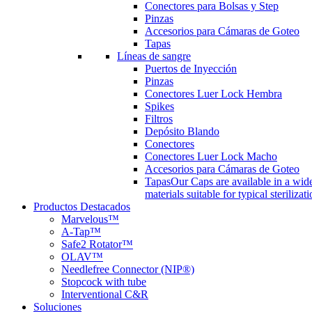
Conectores para Bolsas y Step
Pinzas
Accesorios para Cámaras de Goteo
Tapas
Líneas de sangre
Puertos de Inyección
Pinzas
Conectores Luer Lock Hembra
Spikes
Filtros
Depósito Blando
Conectores
Conectores Luer Lock Macho
Accesorios para Cámaras de Goteo
Tapas
Our Caps are available in a wide
materials suitable for typical steriliza
Productos Destacados
Marvelous™
A-Tap™
Safe2 Rotator™
OLAV™
Needlefree Connector (NIP®)
Stopcock with tube
Interventional C&R
Soluciones