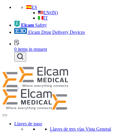
ES
EN
(
IN
)
IT
Elcam
Safety
Elcam Drug Delivery Devices
0
items in request
Llaves de paso
Llaves de tres vías Vista General