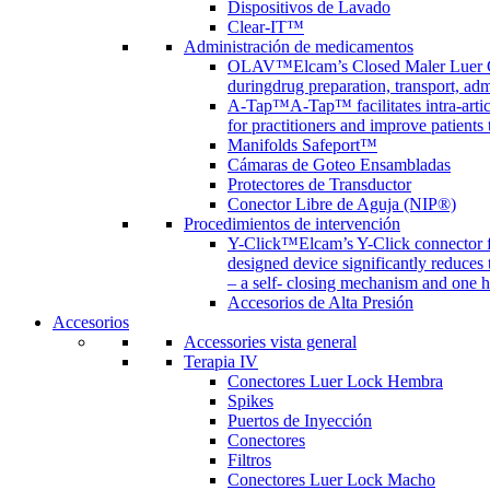
Dispositivos de Lavado
Clear-IT™
Administración de medicamentos
OLAV™
Elcam’s Closed Maler Luer C
duringdrug preparation, transport, adm
A-Tap™
A-Tap™ facilitates intra-art
for practitioners and improve patients
Manifolds Safeport™
Cámaras de Goteo Ensambladas
Protectores de Transductor
Conector Libre de Aguja (NIP®)
Procedimientos de intervención
Y-Click™
Elcam’s Y-Click connector f
designed device significantly reduces
– a self- closing mechanism and one 
Accesorios de Alta Presión
Accesorios
Accessories vista general
Terapia IV
Conectores Luer Lock Hembra
Spikes
Puertos de Inyección
Conectores
Filtros
Conectores Luer Lock Macho