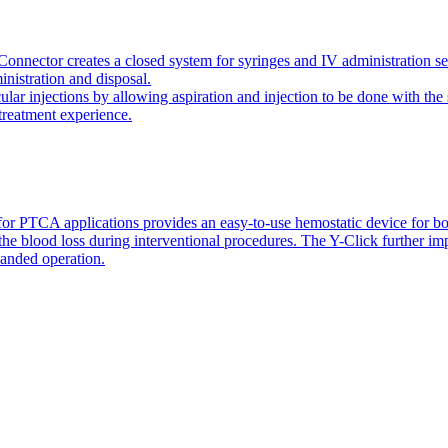
onnector creates a closed system for syringes and IV administration se
inistration and disposal.
icular injections by allowing aspiration and injection to be done with 
 treatment experience.
or PTCA applications provides an easy-to-use hemostatic device for bo
 the blood loss during interventional procedures. The Y-Click further i
handed operation.