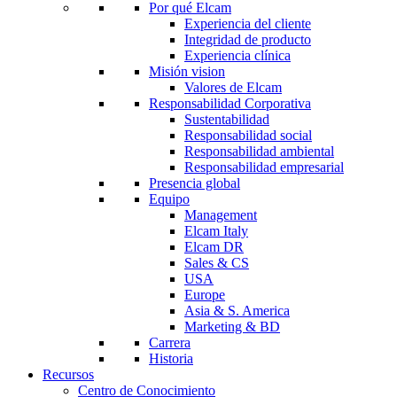
Por qué Elcam
Experiencia del cliente
Integridad de producto
Experiencia clínica
Misión vision
Valores de Elcam
Responsabilidad Corporativa
Sustentabilidad
Responsabilidad social
Responsabilidad ambiental
Responsabilidad empresarial
Presencia global
Equipo
Management
Elcam Italy
Elcam DR
Sales & CS
USA
Europe
Asia & S. America
Marketing & BD
Carrera
Historia
Recursos
Centro de Conocimiento