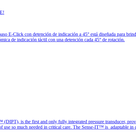
E!
paso E-Click con detención de indicación a 45° está diseñada para brin
ica de indicación táctil con una detención cada 45° de rotación.
(DIPT), is the first and only fully integrated pressure transducer, prov
of use so much needed in critical care. The Sense-IT™ is adaptable in d