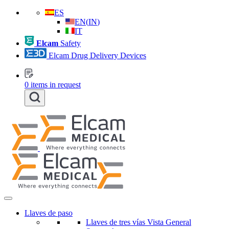
ES
EN
(
IN
)
IT
Elcam
Safety
Elcam Drug Delivery Devices
0
items in request
Llaves de paso
Llaves de tres vías Vista General