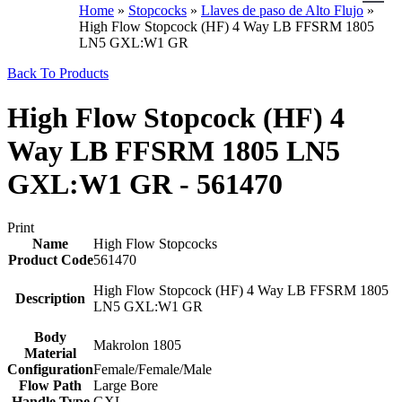
Home
»
Stopcocks
»
Llaves de paso de Alto Flujo
»
High Flow Stopcock (HF) 4 Way LB FFSRM 1805
LN5 GXL:W1 GR
Back To Products
High Flow Stopcock (HF) 4
Way LB FFSRM 1805 LN5
GXL:W1 GR - 561470
Print
Name
High Flow Stopcocks
Product Code
561470
High Flow Stopcock (HF) 4 Way LB FFSRM 1805
Description
LN5 GXL:W1 GR
Body
Makrolon 1805
Material
Configuration
Female/Female/Male
Flow Path
Large Bore
Handle Type
GXL