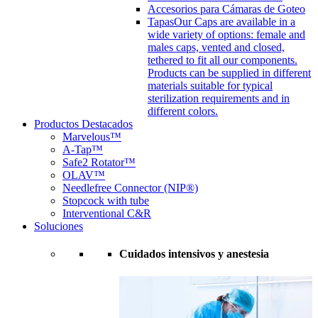
Accesorios para Cámaras de Goteo
Tapas
Our Caps are available in a
wide variety of options: female and
males caps, vented and closed,
tethered to fit all our components.
Products can be supplied in different
materials suitable for typical
sterilization requirements and in
different colors.
Productos Destacados
Marvelous™
A-Tap™
Safe2 Rotator™
OLAV™
Needlefree Connector (NIP®)
Stopcock with tube
Interventional C&R
Soluciones
Cuidados intensivos y anestesia