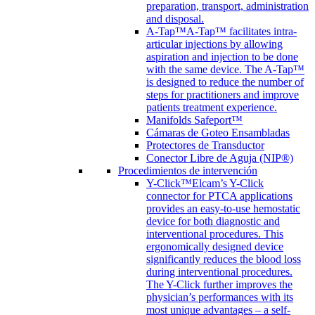
preparation, transport, administration
and disposal.
A-Tap™
A-Tap™ facilitates intra-
articular injections by allowing
aspiration and injection to be done
with the same device. The A-Tap™
is designed to reduce the number of
steps for practitioners and improve
patients treatment experience.
Manifolds Safeport™
Cámaras de Goteo Ensambladas
Protectores de Transductor
Conector Libre de Aguja (NIP®)
Procedimientos de intervención
Y-Click™
Elcam’s Y-Click
connector for PTCA applications
provides an easy-to-use hemostatic
device for both diagnostic and
interventional procedures. This
ergonomically designed device
significantly reduces the blood loss
during interventional procedures.
The Y-Click further improves the
physician’s performances with its
most unique advantages – a self-