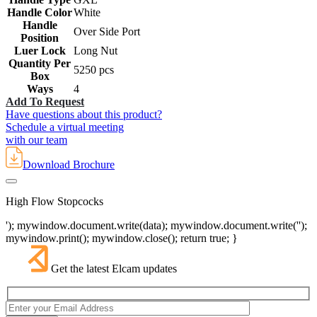
Handle Color
White
Handle
Over Side Port
Position
Luer Lock
Long Nut
Quantity Per
5250 pcs
Box
Ways
4
Add To Request
Have questions about this product?
Schedule a virtual meeting
with our team
Download Brochure
High Flow Stopcocks
'); mywindow.document.write(data); mywindow.document.write('');
mywindow.print(); mywindow.close(); return true; }
Get the latest Elcam updates