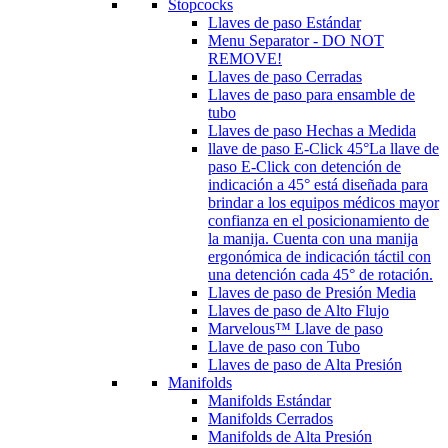
Stopcocks
Llaves de paso Estándar
Menu Separator - DO NOT
REMOVE!
Llaves de paso Cerradas
Llaves de paso para ensamble de
tubo
Llaves de paso Hechas a Medida
llave de paso E-Click 45°
La llave de
paso E-Click con detención de
indicación a 45° está diseñada para
brindar a los equipos médicos mayor
confianza en el posicionamiento de
la manija. Cuenta con una manija
ergonómica de indicación táctil con
una detención cada 45° de rotación.
Llaves de paso de Presión Media
Llaves de paso de Alto Flujo
Marvelous™ Llave de paso
Llave de paso con Tubo
Llaves de paso de Alta Presión
Manifolds
Manifolds Estándar
Manifolds Cerrados
Manifolds de Alta Presión