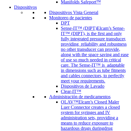
Manifolds Safeport™
Dispositivos
Dispositivos Vista General
Monitoreo de pacientes
DPT
Sense-IT™ (DIPT)
Elcam’s Sense-
IT™ (DIPT), is the first and only
fully integrated pressure transducer,
providing reliability and robustness
no other transducer can provide,
along with the space saving and ease
of use so much needed in critical
care. The Sense-IT™ is adaptable
in dimensions such as tube fitments
and cables connectors, to perfectly
meet your requirements.
Dispositivos de Lavado
Clear-IT™
Administración de medicamentos
OLAV™
Elcam’s Closed Maler
Luer Connector creates a closed
system for syringes and IV
administration sets, providing a
means to reduce exposure to
hazardous drugs duringdrug