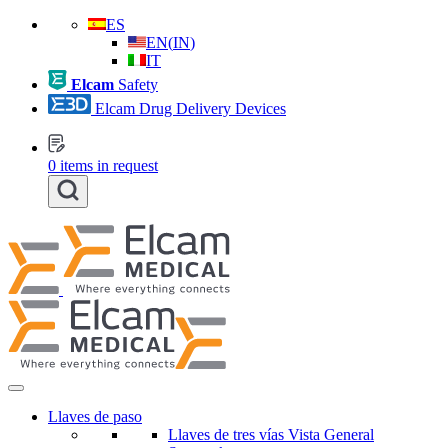
ES
EN
(
IN
)
IT
Elcam
Safety
Elcam Drug Delivery Devices
0
items in request
Llaves de paso
Llaves de tres vías Vista General