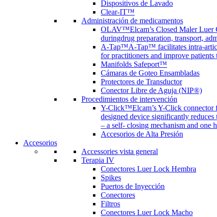
Dispositivos de Lavado
Clear-IT™
Administración de medicamentos
OLAV™
Elcam’s Closed Maler Luer C
duringdrug preparation, transport, adm
A-Tap™
A-Tap™ facilitates intra-art
for practitioners and improve patients
Manifolds Safeport™
Cámaras de Goteo Ensambladas
Protectores de Transductor
Conector Libre de Aguja (NIP®)
Procedimientos de intervención
Y-Click™
Elcam’s Y-Click connector f
designed device significantly reduces
– a self- closing mechanism and one 
Accesorios de Alta Presión
Accesorios
Accessories vista general
Terapia IV
Conectores Luer Lock Hembra
Spikes
Puertos de Inyección
Conectores
Filtros
Conectores Luer Lock Macho