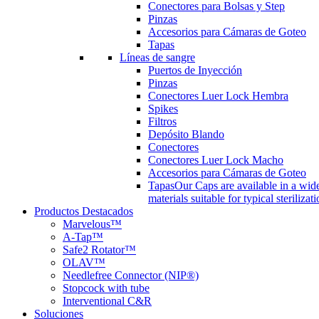
Conectores para Bolsas y Step
Pinzas
Accesorios para Cámaras de Goteo
Tapas
Líneas de sangre
Puertos de Inyección
Pinzas
Conectores Luer Lock Hembra
Spikes
Filtros
Depósito Blando
Conectores
Conectores Luer Lock Macho
Accesorios para Cámaras de Goteo
Tapas
Our Caps are available in a wide
materials suitable for typical steriliza
Productos Destacados
Marvelous™
A-Tap™
Safe2 Rotator™
OLAV™
Needlefree Connector (NIP®)
Stopcock with tube
Interventional C&R
Soluciones