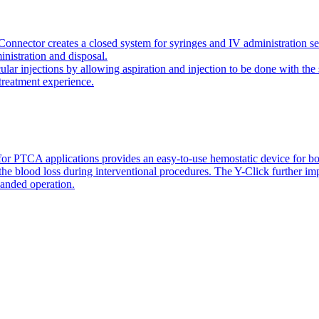
onnector creates a closed system for syringes and IV administration se
inistration and disposal.
icular injections by allowing aspiration and injection to be done with 
 treatment experience.
or PTCA applications provides an easy-to-use hemostatic device for bo
 the blood loss during interventional procedures. The Y-Click further i
handed operation.