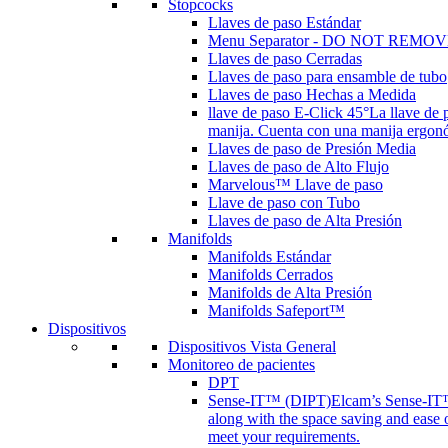
Stopcocks
Llaves de paso Estándar
Menu Separator - DO NOT REMOV
Llaves de paso Cerradas
Llaves de paso para ensamble de tubo
Llaves de paso Hechas a Medida
llave de paso E-Click 45°
La llave de 
manija. Cuenta con una manija ergonóm
Llaves de paso de Presión Media
Llaves de paso de Alto Flujo
Marvelous™ Llave de paso
Llave de paso con Tubo
Llaves de paso de Alta Presión
Manifolds
Manifolds Estándar
Manifolds Cerrados
Manifolds de Alta Presión
Manifolds Safeport™
Dispositivos
Dispositivos Vista General
Monitoreo de pacientes
DPT
Sense-IT™ (DIPT)
Elcam’s Sense-IT™ 
along with the space saving and ease 
meet your requirements.