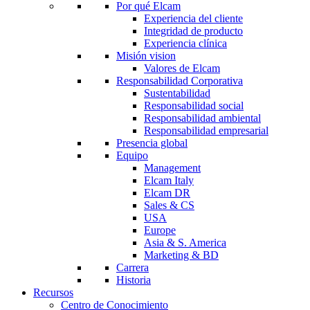
Por qué Elcam
Experiencia del cliente
Integridad de producto
Experiencia clínica
Misión vision
Valores de Elcam
Responsabilidad Corporativa
Sustentabilidad
Responsabilidad social
Responsabilidad ambiental
Responsabilidad empresarial
Presencia global
Equipo
Management
Elcam Italy
Elcam DR
Sales & CS
USA
Europe
Asia & S. America
Marketing & BD
Carrera
Historia
Recursos
Centro de Conocimiento