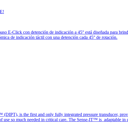
E!
paso E-Click con detención de indicación a 45° está diseñada para brin
ica de indicación táctil con una detención cada 45° de rotación.
(DIPT), is the first and only fully integrated pressure transducer, prov
of use so much needed in critical care. The Sense-IT™ is adaptable in d