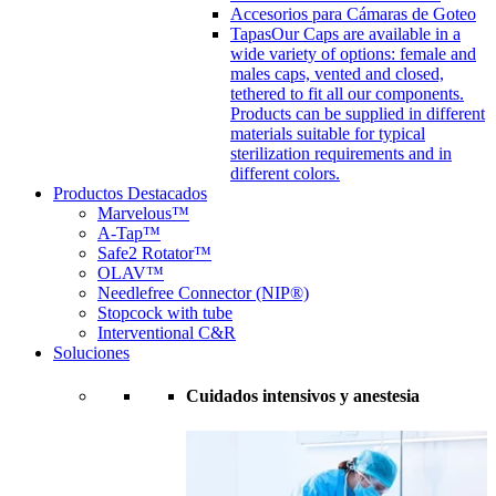
Accesorios para Cámaras de Goteo
Tapas
Our Caps are available in a
wide variety of options: female and
males caps, vented and closed,
tethered to fit all our components.
Products can be supplied in different
materials suitable for typical
sterilization requirements and in
different colors.
Productos Destacados
Marvelous™
A-Tap™
Safe2 Rotator™
OLAV™
Needlefree Connector (NIP®)
Stopcock with tube
Interventional C&R
Soluciones
Cuidados intensivos y anestesia