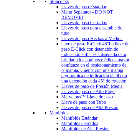
Stopcocks
Llaves de paso Estándar
Menu Separator - DO NOT
REMOVE!
Llaves de paso Cerradas
Llaves de paso para ensamble de
tubo
Llaves de paso Hechas a Medida
llave de paso E-Click 45°
La llave de
paso E-Click con detención de
indicación a 45° está diseñada para
brindar a los equipos médicos mayor
confianza en el posicionamiento de
la manija. Cuenta con una manija
ergonómica de indicación táctil con
una detención cada 45° de rotación.
Llaves de paso de Presión Media
Llaves de paso de Alto Flujo
Marvelous™ Llave de paso
Llave de paso con Tubo
Llaves de paso de Alta Presión
Manifolds
Manifolds Estándar
Manifolds Cerrados
Manifolds de Alta Presión