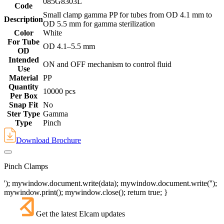
085G8303L
Code
Small clamp gamma PP for tubes from OD 4.1 mm to
Description
OD 5.5 mm for gamma sterilization
Color
White
For Tube
‎OD 4.1–5.5 mm
OD
Intended
ON and OFF mechanism to control fluid
Use
Material
PP
Quantity
10000 pcs
Per Box
Snap Fit
No
Ster Type
Gamma
Type
Pinch
Download Brochure
Pinch Clamps
'); mywindow.document.write(data); mywindow.document.write('');
mywindow.print(); mywindow.close(); return true; }
Get the latest Elcam updates