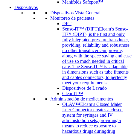
Manifolds Safeport™
Dispositivos
Dispositivos Vista General
Monitoreo de pacientes
DPT
Sense-IT™ (DIPT)
Elcam’s Sense-
IT™ (DIPT), is the first and only
fully integrated pressure transducer,
providing reliability and robustness
no other transducer can provide,
along with the space saving and ease
of use so much needed in critical
care. The Sense-IT™ is adaptable
in dimensions such as tube fitments
and cables connectors, to perfectly
meet your requirements.
Dispositivos de Lavado
Clear-IT™
Administración de medicamentos
OLAV™
Elcam’s Closed Maler
Luer Connector creates a closed
system for syringes and IV
administration sets, providing a
means to reduce exposure to
hazardous drugs duringdrug