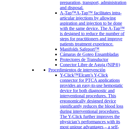
preparation, transport, administration
and disposal.
A-Tap™
A-Tap™ facilitates intra-
articular injections by allowing
aspiration and injection to be done
with the same device. The A-Tap™
is designed to reduce the number of
steps for practitioners and improve
patients treatment experience.
Manifolds Safeport™
Cámaras de Goteo Ensambladas
Protectores de Transductor
Conector Libre de Aguja (NIP®)
Procedimientos de intervención
Y-Click™
Elcam’s Y-Click
connector for PTCA applications
provides an easy-to-use hemostatic
device for both diagnostic and
interventional procedures. This
ergonomically designed device
significantly reduces the blood loss
during interventional procedures.
The Y-Click further improves the
physician’s performances with its
most unique advantages – a self-