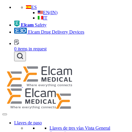
ES
EN
(
IN
)
IT
Elcam
Safety
Elcam Drug Delivery Devices
0
items in request
Llaves de paso
Llaves de tres vías Vista General