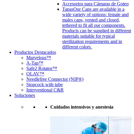
Accesorios para Cámaras de Goteo
Tapas
Our Caps are available in a
wide variety of options: female and
males caps, vented and closed,
tethered to fit all our components.
Products can be supplied in different
materials suitable for typical
sterilization requirements and in
different colors.
Productos Destacados
Marvelous™
A-Tap™
Safe2 Rotator™
OLAV™
Needlefree Connector (NIP®)
Stopcock with tube
Interventional C&R
Soluciones
Cuidados intensivos y anestesia