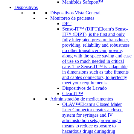
Manifolds Safeport™
Dispositivos
Dispositivos Vista General
Monitoreo de pacientes
DPT
Sense-IT™ (DIPT)
Elcam’s Sense-
IT™ (DIPT), is the first and only
fully integrated pressure transducer,
providing reliability and robustness
no other transducer can provide,
along with the space saving and ease
of use so much needed in critical
care. The Sense-IT™ is adaptable
in dimensions such as tube fitments
and cables connectors, to perfectly
meet your requirements.
Dispositivos de Lavado
Clear-IT™
Administración de medicamentos
OLAV™
Elcam’s Closed Maler
Luer Connector creates a closed
system for syringes and IV
administration sets, providing a
means to reduce exposure to
hazardous drugs duringdrug