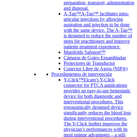
preparation, transport, administration
and disposal.
A-Tap™
A-Tap™ facilitates intra-
articular injections by allowing
aspiration and injection to be done
with the same device. The A-Tap™
is designed to reduce the number of
steps for practitioners and improve
patients treatment experience.
Manifolds Safeport™
Cámaras de Goteo Ensambladas
Protectores de Transductor
Conector Libre de Aguja (NIP®)
Procedimientos de intervención
Y-Click™
Elcam’s Y-Click
connector for PTCA applications
provides an easy-to-use hemostatic
device for both diagnostic and
interventional procedures. This
ergonomically designed device
significantly reduces the blood loss
during interventional procedures.
The Y-Click further improves the
physician’s performances with its
most unique advantages – a self-