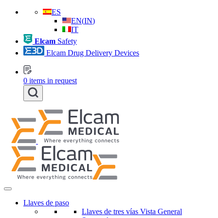
ES
EN
(
IN
)
IT
Elcam
Safety
Elcam Drug Delivery Devices
0
items in request
Llaves de paso
Llaves de tres vías Vista General