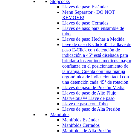
Stopcocks
Llaves de paso Estándar
Menu Separator - DO NOT
REMOVE!
Llaves de paso Cerradas
Llaves de paso para ensamble de
tubo
Llaves de paso Hechas a Medida
llave de paso E-Click 45°
La llave de
paso E-Click con detención de
indicación a 45° está diseñada para
brindar a los equipos médicos mayor
confianza en el posicionamiento de
la manija. Cuenta con una manija
ergonómica de indicación táctil con
una detención cada 45° de rotación.
Llaves de paso de Presión Media
Llaves de paso de Alto Flujo
Marvelous™ Llave de paso
Llave de paso con Tubo
Llaves de paso de Alta Presión
Manifolds
Manifolds Estándar
Manifolds Cerrados
Manifolds de Alta Presión