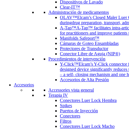
Dispositivos de Lavado
Clear-IT™
Administración de medicamentos
OLAV™
Elcam’s Closed Maler Luer C
duringdrug preparation, transport, adm
A-Tap™
A-Tap™ facilitates intra-art
for practitioners and improve patients
Manifolds Safeport™
Cámaras de Goteo Ensambladas
Protectores de Transductor
Conector Libre de Aguja (NIP®)
Procedimientos de intervención
Y-Click™
Elcam’s Y-Click connector f
designed device significantly reduces
– a self- closing mechanism and one 
Accesorios de Alta Presión
Accesorios
Accessories vista general
Terapia IV
Conectores Luer Lock Hembra
Spikes
Puertos de Inyección
Conectores
Filtros
Conectores Luer Lock Macho