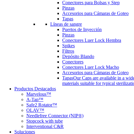
Conectores para Bolsas y Step
Pinzas
Accesorios para Cámaras de Goteo
Tapas
Líneas de sangre
Puertos de Inyección
Pinzas
Conectores Luer Lock Hembra
Spikes
Filtros
Depósito Blando
Conectores
Conectores Luer Lock Macho
Accesorios para Cámaras de Goteo
Tapas
Our Caps are available in a wide
materials suitable for typical steriliza
Productos Destacados
Marvelous™
A-Tap™
Safe2 Rotator™
OLAV™
Needlefree Connector (NIP®)
Stopcock with tube
Interventional C&R
Soluciones