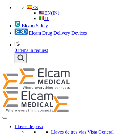
ES
EN
(
IN
)
IT
Elcam
Safety
Elcam Drug Delivery Devices
0
items in request
Llaves de paso
Llaves de tres vías Vista General