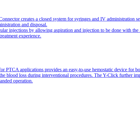
onnector creates a closed system for syringes and IV administration se
inistration and disposal.
icular injections by allowing aspiration and injection to be done with 
 treatment experience.
or PTCA applications provides an easy-to-use hemostatic device for bo
 the blood loss during interventional procedures. The Y-Click further i
handed operation.