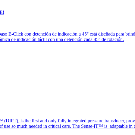
E!
paso E-Click con detención de indicación a 45° está diseñada para brin
ica de indicación táctil con una detención cada 45° de rotación.
(DIPT), is the first and only fully integrated pressure transducer, prov
of use so much needed in critical care. The Sense-IT™ is adaptable in d