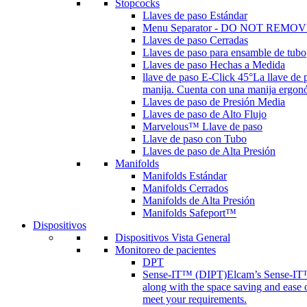
Stopcocks
Llaves de paso Estándar
Menu Separator - DO NOT REMOV
Llaves de paso Cerradas
Llaves de paso para ensamble de tubo
Llaves de paso Hechas a Medida
llave de paso E-Click 45°
La llave de 
manija. Cuenta con una manija ergonóm
Llaves de paso de Presión Media
Llaves de paso de Alto Flujo
Marvelous™ Llave de paso
Llave de paso con Tubo
Llaves de paso de Alta Presión
Manifolds
Manifolds Estándar
Manifolds Cerrados
Manifolds de Alta Presión
Manifolds Safeport™
Dispositivos
Dispositivos Vista General
Monitoreo de pacientes
DPT
Sense-IT™ (DIPT)
Elcam’s Sense-IT™ 
along with the space saving and ease 
meet your requirements.