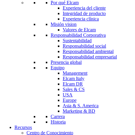
Por qué Elcam
Experiencia del cliente
Integridad de producto
Experiencia clínica
Misión vision
Valores de Elcam
Responsabilidad Corporativa
Sustentabilidad
Responsabilidad social
Responsabilidad ambiental
Responsabilidad empresarial
Presencia global
Equipo
Management
Elcam Italy
Elcam DR
Sales & CS
USA
Europe
Asia & S. America
Marketing & BD
Carrera
Historia
Recursos
Centro de Conocimiento