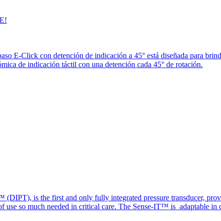
E!
paso E-Click con detención de indicación a 45° está diseñada para brin
ica de indicación táctil con una detención cada 45° de rotación.
(DIPT), is the first and only fully integrated pressure transducer, prov
of use so much needed in critical care. The Sense-IT™ is adaptable in d