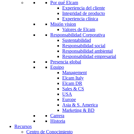
Por qué Elcam
Experiencia del cliente
Integridad de producto
Experiencia clínica
Misión vision
Valores de Elcam
Responsabilidad Corporativa
Sustentabilidad
Responsabilidad social
Responsabilidad ambiental
Responsabilidad empresarial
Presencia global
Equipo
Management
Elcam Italy
Elcam DR
Sales & CS
USA
Europe
Asia & S. America
Marketing & BD
Carrera
Historia
Recursos
Centro de Conocimiento