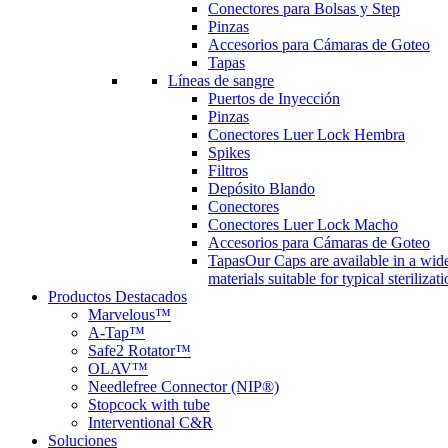
Conectores para Bolsas y Step
Pinzas
Accesorios para Cámaras de Goteo
Tapas
Líneas de sangre
Puertos de Inyección
Pinzas
Conectores Luer Lock Hembra
Spikes
Filtros
Depósito Blando
Conectores
Conectores Luer Lock Macho
Accesorios para Cámaras de Goteo
Tapas
Our Caps are available in a wide
materials suitable for typical steriliza
Productos Destacados
Marvelous™
A-Tap™
Safe2 Rotator™
OLAV™
Needlefree Connector (NIP®)
Stopcock with tube
Interventional C&R
Soluciones