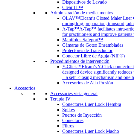
Dispositivos de Lavado
Clear-IT™
Administración de medicamentos
OLAV™
Elcam’s Closed Maler Luer C
duringdrug preparation, transport, adm
A-Tap™
A-Tap™ facilitates intra-art
for practitioners and improve patients
Manifolds Safeport™
Cámaras de Goteo Ensambladas
Protectores de Transductor
Conector Libre de Aguja (NIP®)
Procedimientos de intervención
Y-Click™
Elcam’s Y-Click connector f
designed device significantly reduces
– a self- closing mechanism and one 
Accesorios de Alta Presión
Accesorios
Accessories vista general
Terapia IV
Conectores Luer Lock Hembra
Spikes
Puertos de Inyección
Conectores
Filtros
Conectores Luer Lock Macho