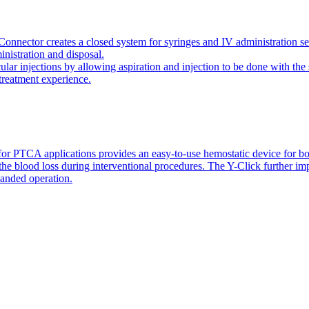
onnector creates a closed system for syringes and IV administration se
inistration and disposal.
icular injections by allowing aspiration and injection to be done with 
 treatment experience.
or PTCA applications provides an easy-to-use hemostatic device for bo
 the blood loss during interventional procedures. The Y-Click further i
handed operation.