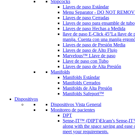
Stopcocks
Llaves de paso Estándar
Menu Separator - DO NOT REMOV
Llaves de paso Cerradas
Llaves de paso para ensamble de tubo
Llaves de paso Hechas a Medida
llave de paso E-Click 45°
La llave de 
manija. Cuenta con una manija ergonóm
Llaves de paso de Presión Media
Llaves de paso de Alto Flujo
Marvelous™ Llave de paso
Llave de paso con Tubo
Llaves de paso de Alta Presión
Manifolds
Manifolds Estándar
Manifolds Cerrados
Manifolds de Alta Presión
Manifolds Safeport™
Dispositivos
Dispositivos Vista General
Monitoreo de pacientes
DPT
Sense-IT™ (DIPT)
Elcam’s Sense-IT™ 
along with the space saving and ease 
meet your requirements.