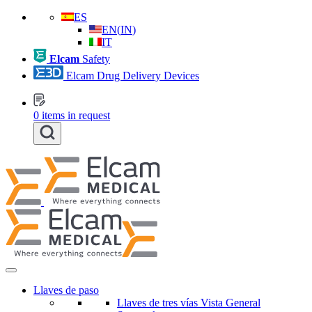
ES
EN
(
IN
)
IT
Elcam
Safety
Elcam Drug Delivery Devices
0
items in request
Llaves de paso
Llaves de tres vías Vista General