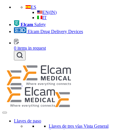
ES
EN
(
IN
)
IT
Elcam
Safety
Elcam Drug Delivery Devices
0
items in request
Llaves de paso
Llaves de tres vías Vista General