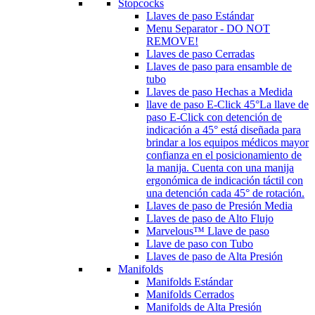
Stopcocks
Llaves de paso Estándar
Menu Separator - DO NOT
REMOVE!
Llaves de paso Cerradas
Llaves de paso para ensamble de
tubo
Llaves de paso Hechas a Medida
llave de paso E-Click 45°
La llave de
paso E-Click con detención de
indicación a 45° está diseñada para
brindar a los equipos médicos mayor
confianza en el posicionamiento de
la manija. Cuenta con una manija
ergonómica de indicación táctil con
una detención cada 45° de rotación.
Llaves de paso de Presión Media
Llaves de paso de Alto Flujo
Marvelous™ Llave de paso
Llave de paso con Tubo
Llaves de paso de Alta Presión
Manifolds
Manifolds Estándar
Manifolds Cerrados
Manifolds de Alta Presión