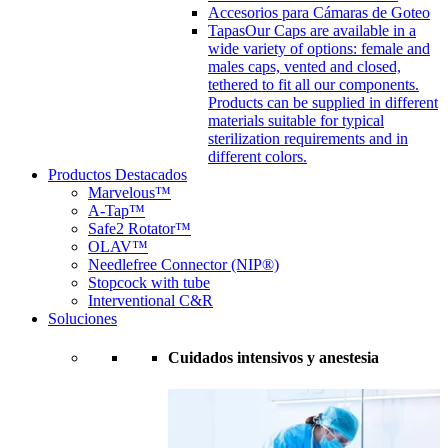
Accesorios para Cámaras de Goteo
Tapas
Our Caps are available in a
wide variety of options: female and
males caps, vented and closed,
tethered to fit all our components.
Products can be supplied in different
materials suitable for typical
sterilization requirements and in
different colors.
Productos Destacados
Marvelous™
A-Tap™
Safe2 Rotator™
OLAV™
Needlefree Connector (NIP®)
Stopcock with tube
Interventional C&R
Soluciones
Cuidados intensivos y anestesia