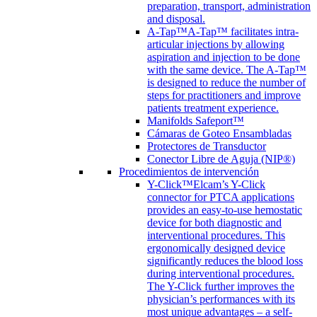
preparation, transport, administration
and disposal.
A-Tap™
A-Tap™ facilitates intra-
articular injections by allowing
aspiration and injection to be done
with the same device. The A-Tap™
is designed to reduce the number of
steps for practitioners and improve
patients treatment experience.
Manifolds Safeport™
Cámaras de Goteo Ensambladas
Protectores de Transductor
Conector Libre de Aguja (NIP®)
Procedimientos de intervención
Y-Click™
Elcam’s Y-Click
connector for PTCA applications
provides an easy-to-use hemostatic
device for both diagnostic and
interventional procedures. This
ergonomically designed device
significantly reduces the blood loss
during interventional procedures.
The Y-Click further improves the
physician’s performances with its
most unique advantages – a self-