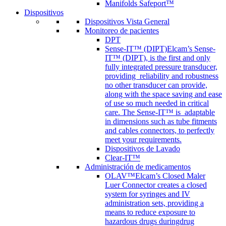
Manifolds Safeport™
Dispositivos
Dispositivos Vista General
Monitoreo de pacientes
DPT
Sense-IT™ (DIPT)
Elcam’s Sense-
IT™ (DIPT), is the first and only
fully integrated pressure transducer,
providing reliability and robustness
no other transducer can provide,
along with the space saving and ease
of use so much needed in critical
care. The Sense-IT™ is adaptable
in dimensions such as tube fitments
and cables connectors, to perfectly
meet your requirements.
Dispositivos de Lavado
Clear-IT™
Administración de medicamentos
OLAV™
Elcam’s Closed Maler
Luer Connector creates a closed
system for syringes and IV
administration sets, providing a
means to reduce exposure to
hazardous drugs duringdrug