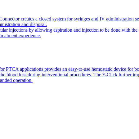
onnector creates a closed system for syringes and IV administration se
inistration and disposal.
icular injections by allowing aspiration and injection to be done with 
 treatment experience.
or PTCA applications provides an easy-to-use hemostatic device for bo
 the blood loss during interventional procedures. The Y-Click further i
handed operation.