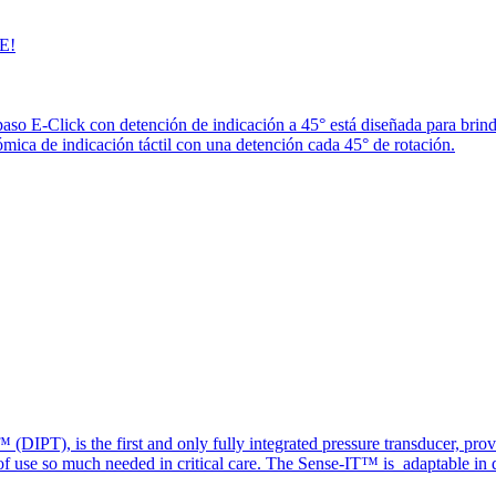
E!
paso E-Click con detención de indicación a 45° está diseñada para brin
ica de indicación táctil con una detención cada 45° de rotación.
(DIPT), is the first and only fully integrated pressure transducer, prov
of use so much needed in critical care. The Sense-IT™ is adaptable in d