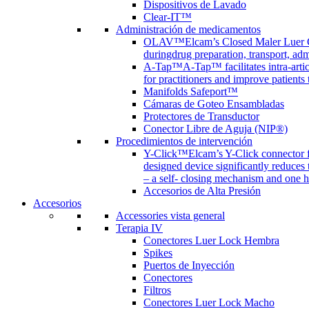
Dispositivos de Lavado
Clear-IT™
Administración de medicamentos
OLAV™
Elcam’s Closed Maler Luer C
duringdrug preparation, transport, adm
A-Tap™
A-Tap™ facilitates intra-art
for practitioners and improve patients
Manifolds Safeport™
Cámaras de Goteo Ensambladas
Protectores de Transductor
Conector Libre de Aguja (NIP®)
Procedimientos de intervención
Y-Click™
Elcam’s Y-Click connector f
designed device significantly reduces
– a self- closing mechanism and one 
Accesorios de Alta Presión
Accesorios
Accessories vista general
Terapia IV
Conectores Luer Lock Hembra
Spikes
Puertos de Inyección
Conectores
Filtros
Conectores Luer Lock Macho