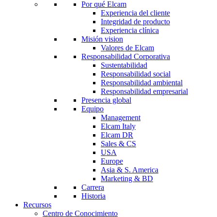
Por qué Elcam
Experiencia del cliente
Integridad de producto
Experiencia clínica
Misión vision
Valores de Elcam
Responsabilidad Corporativa
Sustentabilidad
Responsabilidad social
Responsabilidad ambiental
Responsabilidad empresarial
Presencia global
Equipo
Management
Elcam Italy
Elcam DR
Sales & CS
USA
Europe
Asia & S. America
Marketing & BD
Carrera
Historia
Recursos
Centro de Conocimiento