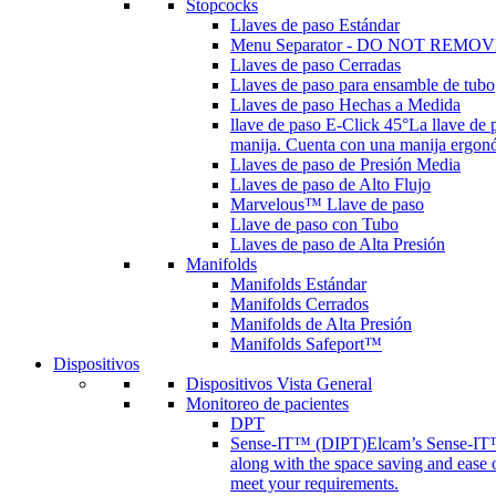
Stopcocks
Llaves de paso Estándar
Menu Separator - DO NOT REMOV
Llaves de paso Cerradas
Llaves de paso para ensamble de tubo
Llaves de paso Hechas a Medida
llave de paso E-Click 45°
La llave de 
manija. Cuenta con una manija ergonóm
Llaves de paso de Presión Media
Llaves de paso de Alto Flujo
Marvelous™ Llave de paso
Llave de paso con Tubo
Llaves de paso de Alta Presión
Manifolds
Manifolds Estándar
Manifolds Cerrados
Manifolds de Alta Presión
Manifolds Safeport™
Dispositivos
Dispositivos Vista General
Monitoreo de pacientes
DPT
Sense-IT™ (DIPT)
Elcam’s Sense-IT™ 
along with the space saving and ease 
meet your requirements.