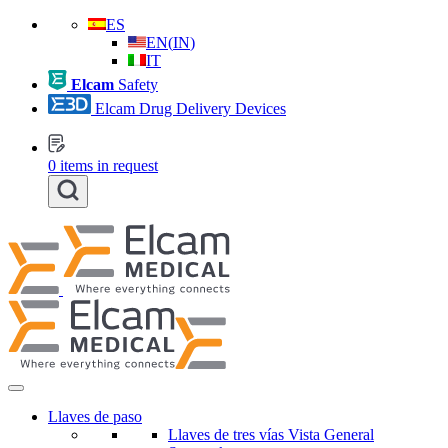
ES
EN
(
IN
)
IT
Elcam
Safety
Elcam Drug Delivery Devices
0
items in request
Llaves de paso
Llaves de tres vías Vista General