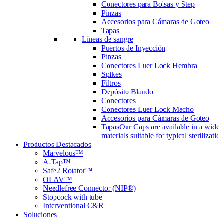
Conectores para Bolsas y Step
Pinzas
Accesorios para Cámaras de Goteo
Tapas
Líneas de sangre
Puertos de Inyección
Pinzas
Conectores Luer Lock Hembra
Spikes
Filtros
Depósito Blando
Conectores
Conectores Luer Lock Macho
Accesorios para Cámaras de Goteo
Tapas
Our Caps are available in a wide
materials suitable for typical steriliza
Productos Destacados
Marvelous™
A-Tap™
Safe2 Rotator™
OLAV™
Needlefree Connector (NIP®)
Stopcock with tube
Interventional C&R
Soluciones