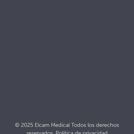
Recursos
Brochures
Documentacion de calidad
Terminología
Siglas
Noticias
Mantente al día de lo que pasa en Elcam
Seguridad Elcam
Drug Delivery Devices
© 2025 Elcam Medical Todos los derechos
reservados.
Política de privacidad