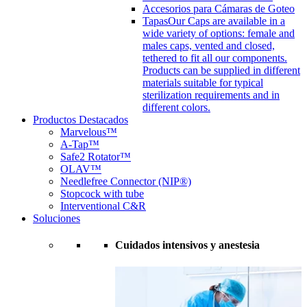
Accesorios para Cámaras de Goteo
Tapas
Our Caps are available in a
wide variety of options: female and
males caps, vented and closed,
tethered to fit all our components.
Products can be supplied in different
materials suitable for typical
sterilization requirements and in
different colors.
Productos Destacados
Marvelous™
A-Tap™
Safe2 Rotator™
OLAV™
Needlefree Connector (NIP®)
Stopcock with tube
Interventional C&R
Soluciones
Cuidados intensivos y anestesia