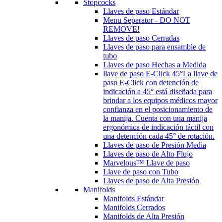
Stopcocks
Llaves de paso Estándar
Menu Separator - DO NOT
REMOVE!
Llaves de paso Cerradas
Llaves de paso para ensamble de
tubo
Llaves de paso Hechas a Medida
llave de paso E-Click 45°
La llave de
paso E-Click con detención de
indicación a 45° está diseñada para
brindar a los equipos médicos mayor
confianza en el posicionamiento de
la manija. Cuenta con una manija
ergonómica de indicación táctil con
una detención cada 45° de rotación.
Llaves de paso de Presión Media
Llaves de paso de Alto Flujo
Marvelous™ Llave de paso
Llave de paso con Tubo
Llaves de paso de Alta Presión
Manifolds
Manifolds Estándar
Manifolds Cerrados
Manifolds de Alta Presión