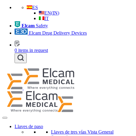
ES
EN
(
IN
)
IT
Elcam
Safety
Elcam Drug Delivery Devices
0
items in request
Llaves de paso
Llaves de tres vías Vista General