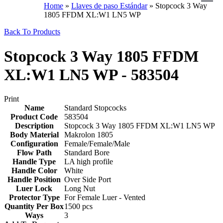
Home
»
Llaves de paso Estándar
»
Stopcock 3 Way
1805 FFDM XL:W1 LN5 WP
Back To Products
Stopcock 3 Way 1805 FFDM
XL:W1 LN5 WP - 583504
Print
Name
Standard Stopcocks
Product Code
583504
Description
Stopcock 3 Way 1805 FFDM XL:W1 LN5 WP
Body Material
Makrolon 1805
Configuration
Female/Female/Male
Flow Path
Standard Bore
Handle Type
LA high profile
Handle Color
White
Handle Position
Over Side Port
Luer Lock
Long Nut
Protector Type
For Female Luer - Vented
Quantity Per Box
1500 pcs
Ways
3