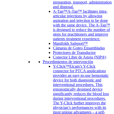
preparation, transport, administration
and disposal.
A-Tap™
A-Tap™ facilitates intra-
articular injections by allowing
aspiration and injection to be done
with the same device. The A-Tap™
is designed to reduce the number of
steps for practitioners and improve
patients treatment experience.
Manifolds Safeport™
Cámaras de Goteo Ensambladas
Protectores de Transductor
Conector Libre de Aguja (NIP®)
Procedimientos de intervención
Y-Click™
Elcam’s Y-Click
connector for PTCA applications
provides an easy-to-use hemostatic
device for both diagnostic and
interventional procedures. This
ergonomically designed device
significantly reduces the blood loss
during interventional procedures.
The Y-Click further improves the
physician’s performances with its
most unique advantages – a self-