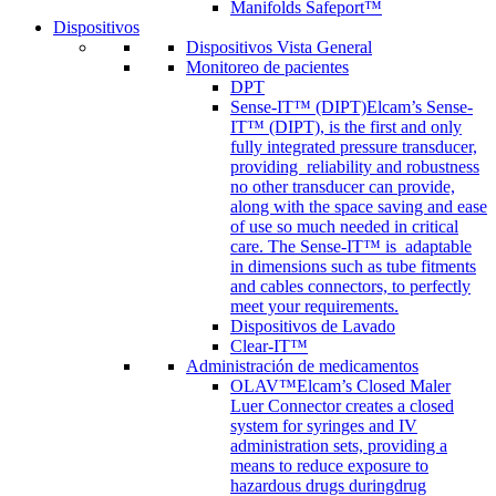
Manifolds Safeport™
Dispositivos
Dispositivos Vista General
Monitoreo de pacientes
DPT
Sense-IT™ (DIPT)
Elcam’s Sense-
IT™ (DIPT), is the first and only
fully integrated pressure transducer,
providing reliability and robustness
no other transducer can provide,
along with the space saving and ease
of use so much needed in critical
care. The Sense-IT™ is adaptable
in dimensions such as tube fitments
and cables connectors, to perfectly
meet your requirements.
Dispositivos de Lavado
Clear-IT™
Administración de medicamentos
OLAV™
Elcam’s Closed Maler
Luer Connector creates a closed
system for syringes and IV
administration sets, providing a
means to reduce exposure to
hazardous drugs duringdrug