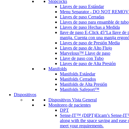
Stopcocks
Llaves de paso Estándar
Menu Separator - DO NOT REMOV
Llaves de paso Cerradas
Llaves de paso para ensamble de tubo
Llaves de paso Hechas a Medida
llave de paso E-Click 45°
La llave de 
manija. Cuenta con una manija ergonóm
Llaves de paso de Presión Media
Llaves de paso de Alto Flujo
Marvelous™ Llave de paso
Llave de paso con Tubo
Llaves de paso de Alta Presión
Manifolds
Manifolds Estándar
Manifolds Cerrados
Manifolds de Alta Presión
Manifolds Safeport™
Dispositivos
Dispositivos Vista General
Monitoreo de pacientes
DPT
Sense-IT™ (DIPT)
Elcam’s Sense-IT™ 
along with the space saving and ease 
meet your requirements.