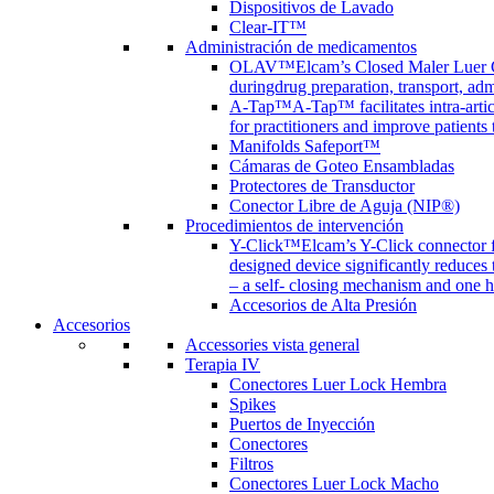
Dispositivos de Lavado
Clear-IT™
Administración de medicamentos
OLAV™
Elcam’s Closed Maler Luer C
duringdrug preparation, transport, adm
A-Tap™
A-Tap™ facilitates intra-art
for practitioners and improve patients
Manifolds Safeport™
Cámaras de Goteo Ensambladas
Protectores de Transductor
Conector Libre de Aguja (NIP®)
Procedimientos de intervención
Y-Click™
Elcam’s Y-Click connector f
designed device significantly reduces
– a self- closing mechanism and one 
Accesorios de Alta Presión
Accesorios
Accessories vista general
Terapia IV
Conectores Luer Lock Hembra
Spikes
Puertos de Inyección
Conectores
Filtros
Conectores Luer Lock Macho