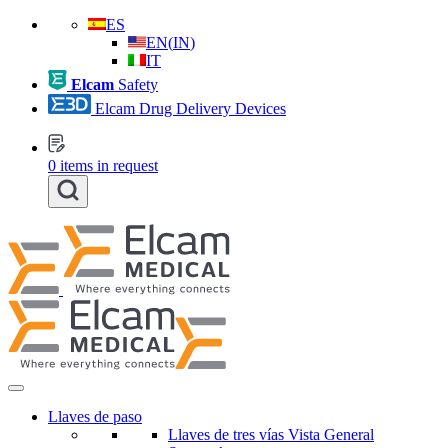
ES
EN
(
IN
)
IT
Elcam
Safety
Elcam Drug Delivery Devices
0
items in request
Llaves de paso
Llaves de tres vías Vista General