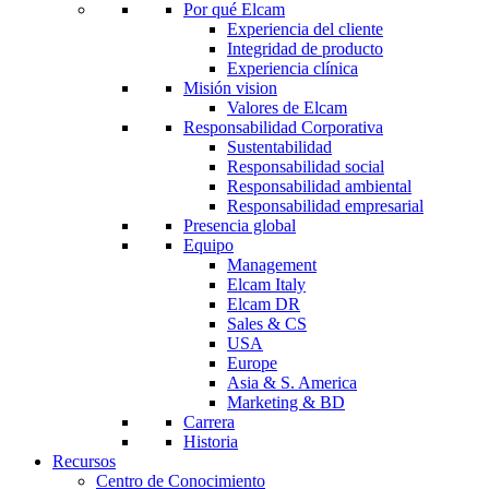
Por qué Elcam
Experiencia del cliente
Integridad de producto
Experiencia clínica
Misión vision
Valores de Elcam
Responsabilidad Corporativa
Sustentabilidad
Responsabilidad social
Responsabilidad ambiental
Responsabilidad empresarial
Presencia global
Equipo
Management
Elcam Italy
Elcam DR
Sales & CS
USA
Europe
Asia & S. America
Marketing & BD
Carrera
Historia
Recursos
Centro de Conocimiento