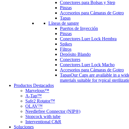
Conectores para Bolsas y Step
Pinzas
Accesorios para Cámaras de Goteo
Tapas
Líneas de sangre
Puertos de Inyección
Pinzas
Conectores Luer Lock Hembra
Spikes
Filtros
Depósito Blando
Conectores
Conectores Luer Lock Macho
Accesorios para Cámaras de Goteo
Tapas
Our Caps are available in a wide
materials suitable for typical steriliza
Productos Destacados
Marvelous™
A-Tap™
Safe2 Rotator™
OLAV™
Needlefree Connector (NIP®)
Stopcock with tube
Interventional C&R
Soluciones