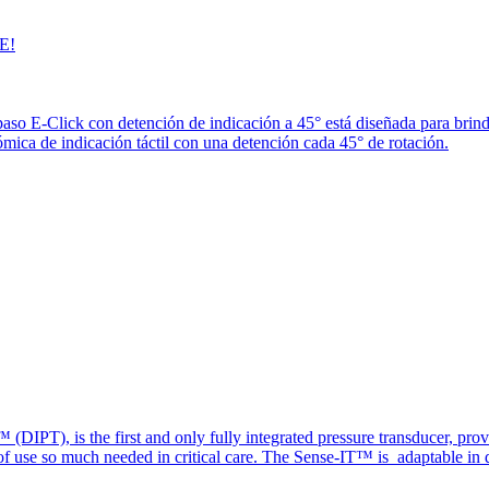
E!
paso E-Click con detención de indicación a 45° está diseñada para brin
ica de indicación táctil con una detención cada 45° de rotación.
(DIPT), is the first and only fully integrated pressure transducer, prov
of use so much needed in critical care. The Sense-IT™ is adaptable in d