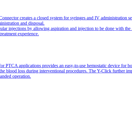
onnector creates a closed system for syringes and IV administration se
inistration and disposal.
icular injections by allowing aspiration and injection to be done with 
 treatment experience.
or PTCA applications provides an easy-to-use hemostatic device for bo
 the blood loss during interventional procedures. The Y-Click further i
handed operation.