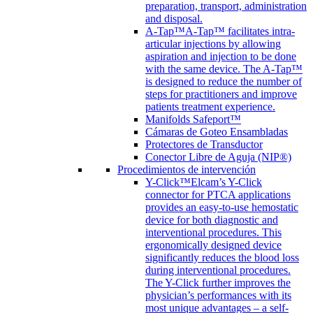
preparation, transport, administration
and disposal.
A-Tap™
A-Tap™ facilitates intra-
articular injections by allowing
aspiration and injection to be done
with the same device. The A-Tap™
is designed to reduce the number of
steps for practitioners and improve
patients treatment experience.
Manifolds Safeport™
Cámaras de Goteo Ensambladas
Protectores de Transductor
Conector Libre de Aguja (NIP®)
Procedimientos de intervención
Y-Click™
Elcam’s Y-Click
connector for PTCA applications
provides an easy-to-use hemostatic
device for both diagnostic and
interventional procedures. This
ergonomically designed device
significantly reduces the blood loss
during interventional procedures.
The Y-Click further improves the
physician’s performances with its
most unique advantages – a self-