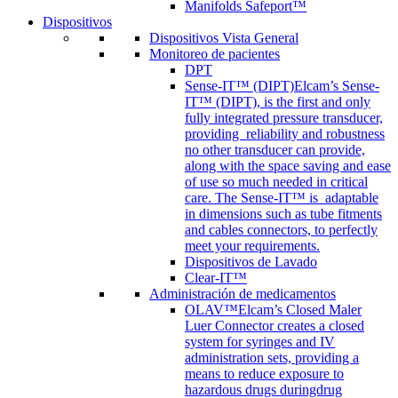
Manifolds Safeport™
Dispositivos
Dispositivos Vista General
Monitoreo de pacientes
DPT
Sense-IT™ (DIPT)
Elcam’s Sense-
IT™ (DIPT), is the first and only
fully integrated pressure transducer,
providing reliability and robustness
no other transducer can provide,
along with the space saving and ease
of use so much needed in critical
care. The Sense-IT™ is adaptable
in dimensions such as tube fitments
and cables connectors, to perfectly
meet your requirements.
Dispositivos de Lavado
Clear-IT™
Administración de medicamentos
OLAV™
Elcam’s Closed Maler
Luer Connector creates a closed
system for syringes and IV
administration sets, providing a
means to reduce exposure to
hazardous drugs duringdrug