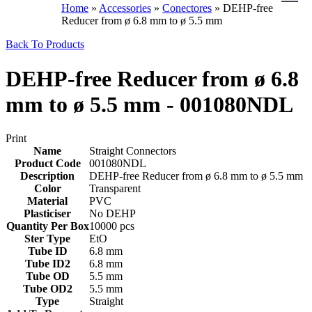
Home
»
Accessories
»
Conectores
»
DEHP-free
Reducer from ø 6.8 mm to ø 5.5 mm
Back To Products
DEHP-free Reducer from ø 6.8
mm to ø 5.5 mm - 001080NDL
Print
Name
Straight Connectors
Product Code
001080NDL
Description
DEHP-free Reducer from ø 6.8 mm to ø 5.5 mm
Color
Transparent
Material
PVC
Plasticiser
No DEHP
Quantity Per Box
10000 pcs
Ster Type
EtO
Tube ID
6.8 mm
Tube ID2
6.8 mm
Tube OD
5.5 mm
Tube OD2
5.5 mm
Type
Straight