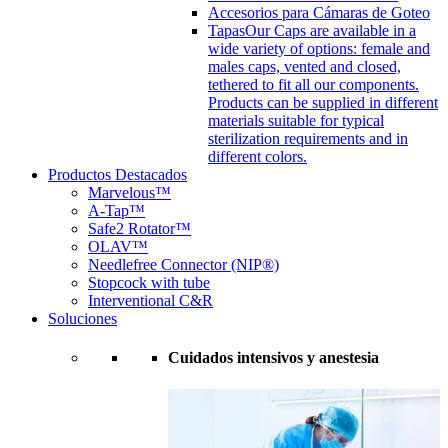
Accesorios para Cámaras de Goteo
Tapas
Our Caps are available in a
wide variety of options: female and
males caps, vented and closed,
tethered to fit all our components.
Products can be supplied in different
materials suitable for typical
sterilization requirements and in
different colors.
Productos Destacados
Marvelous™
A-Tap™
Safe2 Rotator™
OLAV™
Needlefree Connector (NIP®)
Stopcock with tube
Interventional C&R
Soluciones
Cuidados intensivos y anestesia