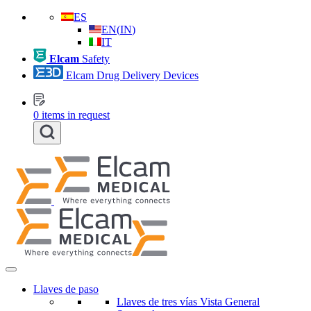
ES
EN
(
IN
)
IT
Elcam
Safety
Elcam Drug Delivery Devices
0
items in request
Llaves de paso
Llaves de tres vías Vista General