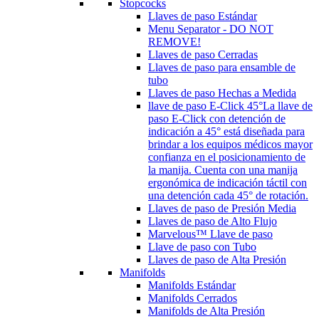
Stopcocks
Llaves de paso Estándar
Menu Separator - DO NOT
REMOVE!
Llaves de paso Cerradas
Llaves de paso para ensamble de
tubo
Llaves de paso Hechas a Medida
llave de paso E-Click 45°
La llave de
paso E-Click con detención de
indicación a 45° está diseñada para
brindar a los equipos médicos mayor
confianza en el posicionamiento de
la manija. Cuenta con una manija
ergonómica de indicación táctil con
una detención cada 45° de rotación.
Llaves de paso de Presión Media
Llaves de paso de Alto Flujo
Marvelous™ Llave de paso
Llave de paso con Tubo
Llaves de paso de Alta Presión
Manifolds
Manifolds Estándar
Manifolds Cerrados
Manifolds de Alta Presión