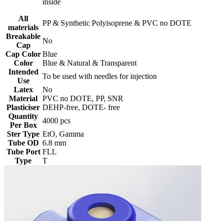
inside
All
PP & Synthetic Polyisoprene & PVC no DOTE
materials
Breakable
No
Cap
Cap Color
Blue
Color
Blue & Natural & Transparent
Intended
To be used with needles for injection
Use
Latex
No
Material
PVC no DOTE, PP, SNR
Plasticiser
DEHP-free, DOTE- free
Quantity
4000 pcs
Per Box
Ster Type
EtO, Gamma
Tube OD
6.8 mm
Tube Port
FLL
Type
T