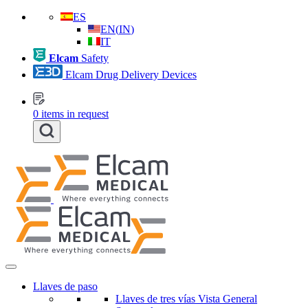
ES
EN
(
IN
)
IT
Elcam
Safety
Elcam Drug Delivery Devices
0
items in request
Llaves de paso
Llaves de tres vías Vista General