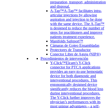
preparation, transport, administration
and disposal.
A-Tap™
A-Tap™ facilitates intra-
articular injections by allowing
aspiration and injection to be done
with the same device. The A-Tap™
is designed to reduce the number of
steps for practitioners and improve
patients treatment experience.
Manifolds Safeport™
Cámaras de Goteo Ensambladas
Protectores de Transductor
Conector Libre de Aguja (NIP®)
Procedimientos de intervención
Y-Click™
Elcam’s Y-Click
connector for PTCA applications
provides an easy-to-use hemostatic
device for both diagnostic and
interventional procedures. This
ergonomically designed device
significantly reduces the blood loss
during interventional procedures.
The Y-Click further improves the
physician’s performances with its
most unique advantages – a self-