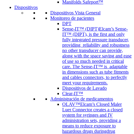
Manifolds Safeport™
Dispositivos
Dispositivos Vista General
Monitoreo de pacientes
DPT
Sense-IT™ (DIPT)
Elcam’s Sense-
IT™ (DIPT), is the first and only
fully integrated pressure transducer,
providing reliability and robustness
no other transducer can provide,
along with the space saving and ease
of use so much needed in critical
care. The Sense-IT™ is adaptable
in dimensions such as tube fitments
and cables connectors, to perfectly
meet your requirements.
Dispositivos de Lavado
Clear-IT™
Administración de medicamentos
OLAV™
Elcam’s Closed Maler
Luer Connector creates a closed
system for syringes and IV
administration sets, providing a
means to reduce exposure to
hazardous drugs duringdrug