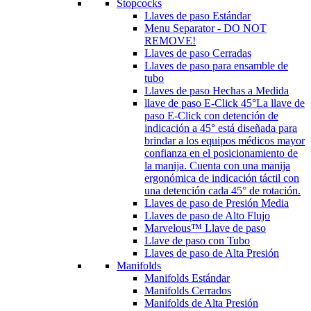
Stopcocks
Llaves de paso Estándar
Menu Separator - DO NOT
REMOVE!
Llaves de paso Cerradas
Llaves de paso para ensamble de
tubo
Llaves de paso Hechas a Medida
llave de paso E-Click 45°
La llave de
paso E-Click con detención de
indicación a 45° está diseñada para
brindar a los equipos médicos mayor
confianza en el posicionamiento de
la manija. Cuenta con una manija
ergonómica de indicación táctil con
una detención cada 45° de rotación.
Llaves de paso de Presión Media
Llaves de paso de Alto Flujo
Marvelous™ Llave de paso
Llave de paso con Tubo
Llaves de paso de Alta Presión
Manifolds
Manifolds Estándar
Manifolds Cerrados
Manifolds de Alta Presión