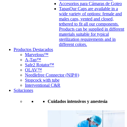
Accesorios para Cámaras de Goteo
Tapas
Our Caps are available in a
wide variety of options: female and
males caps, vented and closed,
tethered to fit all our components.
Products can be supplied in different
materials suitable for typical
sterilization requirements and in
different colors.
Productos Destacados
Marvelous™
A-Tap™
Safe2 Rotator™
OLAV™
Needlefree Connector (NIP®)
Stopcock with tube
Interventional C&R
Soluciones
Cuidados intensivos y anestesia