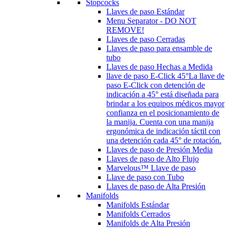
Stopcocks
Llaves de paso Estándar
Menu Separator - DO NOT
REMOVE!
Llaves de paso Cerradas
Llaves de paso para ensamble de
tubo
Llaves de paso Hechas a Medida
llave de paso E-Click 45°
La llave de
paso E-Click con detención de
indicación a 45° está diseñada para
brindar a los equipos médicos mayor
confianza en el posicionamiento de
la manija. Cuenta con una manija
ergonómica de indicación táctil con
una detención cada 45° de rotación.
Llaves de paso de Presión Media
Llaves de paso de Alto Flujo
Marvelous™ Llave de paso
Llave de paso con Tubo
Llaves de paso de Alta Presión
Manifolds
Manifolds Estándar
Manifolds Cerrados
Manifolds de Alta Presión