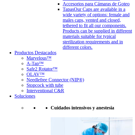
Accesorios para Cámaras de Goteo
Tapas
Our Caps are available in a
wide variety of options: female and
males caps, vented and closed,
tethered to fit all our components.
Products can be supplied in different
materials suitable for typical
sterilization requirements and in
different colors.
Productos Destacados
Marvelous™
A-Tap™
Safe2 Rotator™
OLAV™
Needlefree Connector (NIP®)
Stopcock with tube
Interventional C&R
Soluciones
Cuidados intensivos y anestesia