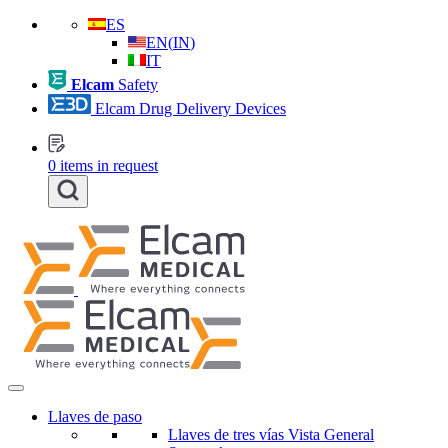
ES
EN
(
IN
)
IT
Elcam
Safety
Elcam Drug Delivery Devices
0
items in request
Llaves de paso
Llaves de tres vías Vista General