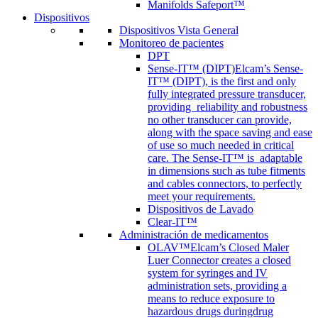
Manifolds Safeport™
Dispositivos
Dispositivos Vista General
Monitoreo de pacientes
DPT
Sense-IT™ (DIPT)
Elcam’s Sense-
IT™ (DIPT), is the first and only
fully integrated pressure transducer,
providing reliability and robustness
no other transducer can provide,
along with the space saving and ease
of use so much needed in critical
care. The Sense-IT™ is adaptable
in dimensions such as tube fitments
and cables connectors, to perfectly
meet your requirements.
Dispositivos de Lavado
Clear-IT™
Administración de medicamentos
OLAV™
Elcam’s Closed Maler
Luer Connector creates a closed
system for syringes and IV
administration sets, providing a
means to reduce exposure to
hazardous drugs duringdrug