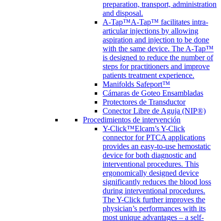
preparation, transport, administration
and disposal.
A-Tap™
A-Tap™ facilitates intra-
articular injections by allowing
aspiration and injection to be done
with the same device. The A-Tap™
is designed to reduce the number of
steps for practitioners and improve
patients treatment experience.
Manifolds Safeport™
Cámaras de Goteo Ensambladas
Protectores de Transductor
Conector Libre de Aguja (NIP®)
Procedimientos de intervención
Y-Click™
Elcam’s Y-Click
connector for PTCA applications
provides an easy-to-use hemostatic
device for both diagnostic and
interventional procedures. This
ergonomically designed device
significantly reduces the blood loss
during interventional procedures.
The Y-Click further improves the
physician’s performances with its
most unique advantages – a self-