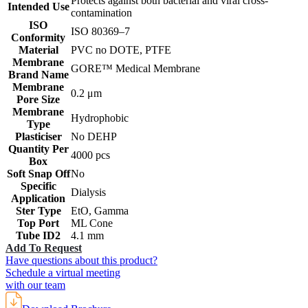
Protects against both bacterial and viral cross-
Intended Use
contamination
ISO
‎ISO 80369–7
Conformity
Material
PVC no DOTE, PTFE
Membrane
GORE™ Medical Membrane
Brand Name
Membrane
0.2 μm
Pore Size
Membrane
Hydrophobic
Type
Plasticiser
No DEHP
Quantity Per
4000 pcs
Box
Soft Snap Off
No
Specific
Dialysis
Application
Ster Type
EtO, Gamma
Top Port
ML Cone
Tube ID2
4.1 mm
Add To Request
Have questions about this product?
Schedule a virtual meeting
with our team