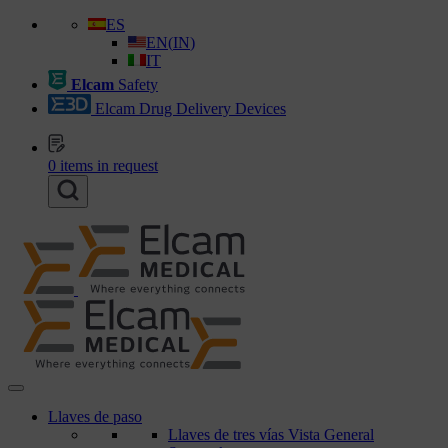
ES
EN
(
IN
)
IT
Elcam
Safety
Elcam Drug Delivery Devices
0
items in request
Llaves de paso
Llaves de tres vías Vista General