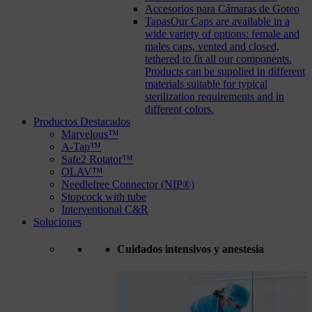
Accesorios para Cámaras de Goteo
Tapas
Our Caps are available in a
wide variety of options: female and
males caps, vented and closed,
tethered to fit all our components.
Products can be supplied in different
materials suitable for typical
sterilization requirements and in
different colors.
Productos Destacados
Marvelous™
A-Tap™
Safe2 Rotator™
OLAV™
Needlefree Connector (NIP®)
Stopcock with tube
Interventional C&R
Soluciones
Cuidados intensivos y anestesia