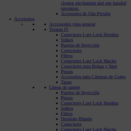
closing mechanism and one handed
operation.
Accesorios de Alta Presión
Accesorios
Accessories vista general
Terapia IV
Conectores Luer Lock Hembra
Spikes
Puertos de Inyección
Conectores
Filtros
Conectores Luer Lock Macho
Conectores para Bolsas y Step
Pinzas
Accesorios para Cámaras de Goteo
Tapas
Líneas de sangre
Puertos de Inyección
Pinzas
Conectores Luer Lock Hembra
Spikes
Filtros
Depósito Blando
Conectores
Conectores Luer Lock Macho