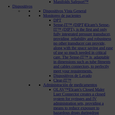
Manifolds Safeport™
Dispositivos
Dispositivos Vista General
Monitoreo de pacientes
DPT
Sense-IT™ (DIPT)
Elcam’s Sense-
IT™ (DIPT), is the first and only
fully integrated pressure transducer,
providing reliability and robustness
no other transducer can provide,
along with the space saving and ease
of use so much needed in critical
care. The Sense-IT™ is adaptable
in dimensions such as tube fitments
and cables connectors, to perfectly
meet your requirements.
Dispositivos de Lavado
Clear-IT™
Administración de medicamentos
OLAV™
Elcam’s Closed Maler
Luer Connector creates a closed
system for syringes and IV
administration sets, providing a
means to reduce exposure to
hazardous drugs duringdrug