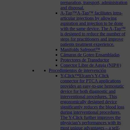
preparation, transport, administration
and disposal.
A-Tap™
A-Tap™ facilitates intra-
articular injections by allowing
aspiration and injection to be done
with the same device. The A-Tap™
is designed to reduce the number of
steps for practitioners and improve
patients treatment experience.
Manifolds Safeport™
Cámaras de Goteo Ensambladas
Protectores de Transductor
Conector Libre de Aguja (NIP®)
Procedimientos de intervención
Y-Click™
Elcam’s Y-Click
connector for PTCA applications
provides an easy-to-use hemostatic
device for both diagnostic and
interventional procedures. This
ergonomically designed device
significantly reduces the blood loss
during interventional procedures.
The Y-Click further improves the
physician’s performances with its
most unique advantages – a self-