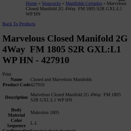
Home
»
Stopcocks
»
Manifolds Cerrados
»
Marvelous
Closed Manifold 2G 4Way FM 1805 S2R GXL:L1
WP HN
Back To Products
Marvelous Closed Manifold 2G
4Way FM 1805 S2R GXL:L1
WP HN - 427910
Print
Name
Closed and Marvelous Manifolds
Product Code
427910
Marvelous Closed Manifold 2G 4Way FM 1805
Description
S2R GXL:L1 WP HN
Body
Makrolon 1805
Material
Color
L-L
Sequence
Configuration
Female/valve/valve/male