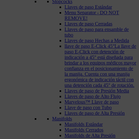
Stopcocks
Llaves de paso Estándar
Menu Separator - DO NOT
REMOVE!
Llaves de paso Cerradas
Llaves de paso para ensamble de
tubo
Llaves de paso Hechas a Medida
llave de paso E-Click 45°
La llave de
paso E-Click con detención de
indicación a 45° está diseñada para
brindar a los equipos médicos mayor
confianza en el posicionamiento de
la manija. Cuenta con una manija
ergonómica de indicación táctil con
una detención cada 45° de rotación.
Llaves de paso de Presión Media
Llaves de paso de Alto Flujo
Marvelous™ Llave de paso
Llave de paso con Tubo
Llaves de paso de Alta Presión
Manifolds
Manifolds Estándar
Manifolds Cerrados
Manifolds de Alta Presión