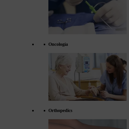
Oncología
Orthopedics