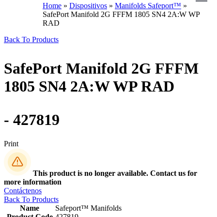
Home
»
Dispositivos
»
Manifolds Safeport™
»
SafePort Manifold 2G FFFM 1805 SN4 2A:W WP
RAD
Back To Products
SafePort Manifold 2G FFFM
1805 SN4 2A:W WP RAD
- 427819
Print
This product is no longer available. Contact us for
more information
Contáctenos
Back To Products
Name
Safeport™ Manifolds
Product Code
427819