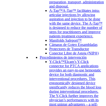
preparation, transport, administration
and disposal.
A-Tap™
A-Tap™ facilitates intra-
articular injections by allowing
aspiration and injection to be done
with the same device. The A-Tap™
is designed to reduce the number of
steps for practitioners and improve
patients treatment experience.
Manifolds Safeport™
Cámaras de Goteo Ensambladas
Protectores de Transductor
Conector Libre de Aguja (NIP®)
Procedimientos de intervención
Y-Click™
Elcam’s Y-Click
connector for PTCA applications
provides an easy-to-use hemostatic
device for both diagnostic and
interventional procedures. This
ergonomically designed device
significantly reduces the blood loss
during interventional procedures.
The Y-Click further improves the
physician’s performances with its
most unique advantages – a self-