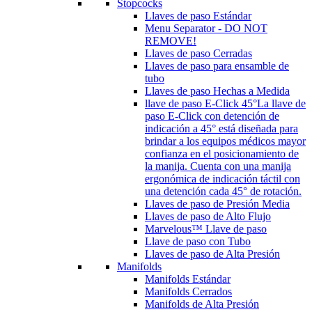
Stopcocks
Llaves de paso Estándar
Menu Separator - DO NOT
REMOVE!
Llaves de paso Cerradas
Llaves de paso para ensamble de
tubo
Llaves de paso Hechas a Medida
llave de paso E-Click 45°
La llave de
paso E-Click con detención de
indicación a 45° está diseñada para
brindar a los equipos médicos mayor
confianza en el posicionamiento de
la manija. Cuenta con una manija
ergonómica de indicación táctil con
una detención cada 45° de rotación.
Llaves de paso de Presión Media
Llaves de paso de Alto Flujo
Marvelous™ Llave de paso
Llave de paso con Tubo
Llaves de paso de Alta Presión
Manifolds
Manifolds Estándar
Manifolds Cerrados
Manifolds de Alta Presión