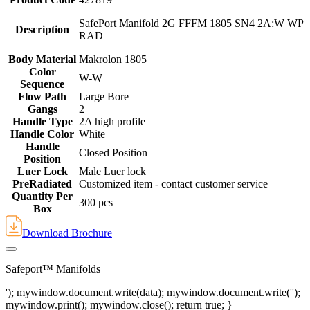
SafePort Manifold 2G FFFM 1805 SN4 2A:W WP
Description
RAD
Body Material
Makrolon 1805
Color
W-W
Sequence
Flow Path
Large Bore
Gangs
2
Handle Type
2A high profile
Handle Color
White
Handle
Closed Position
Position
Luer Lock
Male Luer lock
PreRadiated
Customized item - contact customer service
Quantity Per
300 pcs
Box
Download Brochure
Safeport™ Manifolds
'); mywindow.document.write(data); mywindow.document.write('');
mywindow.print(); mywindow.close(); return true; }