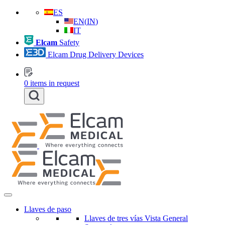
ES
EN
(
IN
)
IT
Elcam
Safety
Elcam Drug Delivery Devices
0
items in request
Llaves de paso
Llaves de tres vías Vista General