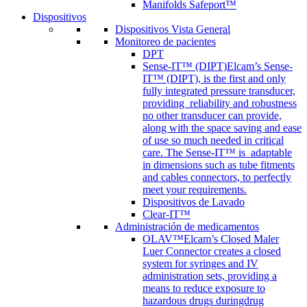
Manifolds Safeport™
Dispositivos
Dispositivos Vista General
Monitoreo de pacientes
DPT
Sense-IT™ (DIPT)
Elcam’s Sense-
IT™ (DIPT), is the first and only
fully integrated pressure transducer,
providing reliability and robustness
no other transducer can provide,
along with the space saving and ease
of use so much needed in critical
care. The Sense-IT™ is adaptable
in dimensions such as tube fitments
and cables connectors, to perfectly
meet your requirements.
Dispositivos de Lavado
Clear-IT™
Administración de medicamentos
OLAV™
Elcam’s Closed Maler
Luer Connector creates a closed
system for syringes and IV
administration sets, providing a
means to reduce exposure to
hazardous drugs duringdrug