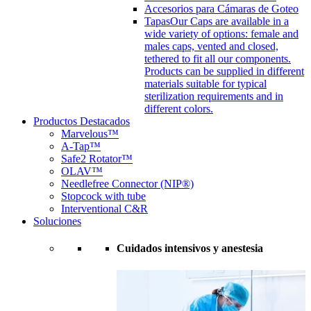
Accesorios para Cámaras de Goteo
Tapas
Our Caps are available in a
wide variety of options: female and
males caps, vented and closed,
tethered to fit all our components.
Products can be supplied in different
materials suitable for typical
sterilization requirements and in
different colors.
Productos Destacados
Marvelous™
A-Tap™
Safe2 Rotator™
OLAV™
Needlefree Connector (NIP®)
Stopcock with tube
Interventional C&R
Soluciones
Cuidados intensivos y anestesia