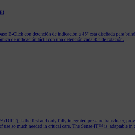
E!
paso E-Click con detención de indicación a 45° está diseñada para brin
ica de indicación táctil con una detención cada 45° de rotación.
(DIPT), is the first and only fully integrated pressure transducer, prov
of use so much needed in critical care. The Sense-IT™ is adaptable in d