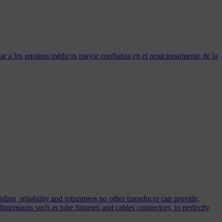
dar a los equipos médicos mayor confianza en el posicionamiento de la
iding reliability and robustness no other transducer can provide,
imensions such as tube fitments and cables connectors, to perfectly