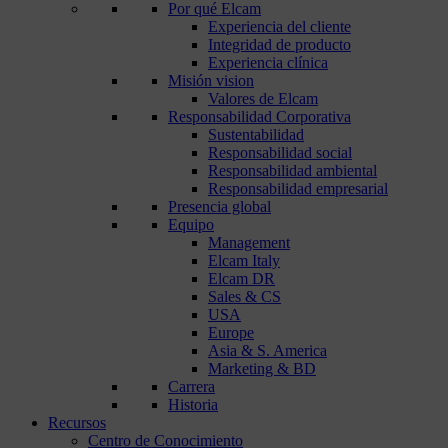
Por qué Elcam
Experiencia del cliente
Integridad de producto
Experiencia clínica
Misión vision
Valores de Elcam
Responsabilidad Corporativa
Sustentabilidad
Responsabilidad social
Responsabilidad ambiental
Responsabilidad empresarial
Presencia global
Equipo
Management
Elcam Italy
Elcam DR
Sales & CS
USA
Europe
Asia & S. America
Marketing & BD
Carrera
Historia
Recursos
Centro de Conocimiento