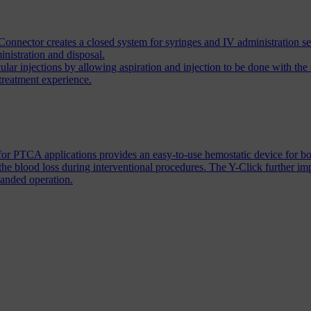
onnector creates a closed system for syringes and IV administration se
inistration and disposal.
icular injections by allowing aspiration and injection to be done with 
 treatment experience.
or PTCA applications provides an easy-to-use hemostatic device for bo
 the blood loss during interventional procedures. The Y-Click further i
handed operation.