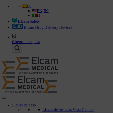
ES
EN
(
IN
)
IT
Elcam
Safety
Elcam Drug Delivery Devices
0
items in request
Llaves de paso
Llaves de tres vías Vista General