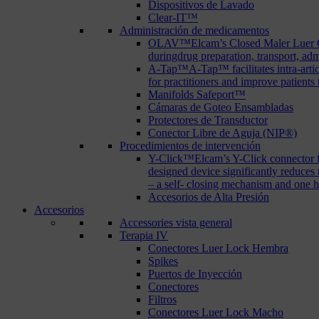
Dispositivos de Lavado
Clear-IT™
Administración de medicamentos
OLAV™
Elcam’s Closed Maler Luer C
duringdrug preparation, transport, adm
A-Tap™
A-Tap™ facilitates intra-art
for practitioners and improve patients
Manifolds Safeport™
Cámaras de Goteo Ensambladas
Protectores de Transductor
Conector Libre de Aguja (NIP®)
Procedimientos de intervención
Y-Click™
Elcam’s Y-Click connector f
designed device significantly reduces
– a self- closing mechanism and one 
Accesorios de Alta Presión
Accesorios
Accessories vista general
Terapia IV
Conectores Luer Lock Hembra
Spikes
Puertos de Inyección
Conectores
Filtros
Conectores Luer Lock Macho