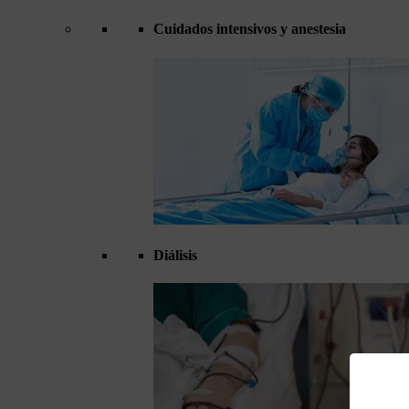
Cuidados intensivos y anestesia
Diálisis