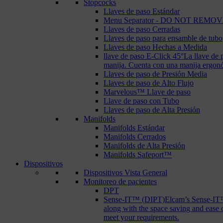
Stopcocks
Llaves de paso Estándar
Menu Separator - DO NOT REMOV
Llaves de paso Cerradas
Llaves de paso para ensamble de tubo
Llaves de paso Hechas a Medida
llave de paso E-Click 45°
La llave de 
manija. Cuenta con una manija ergonóm
Llaves de paso de Presión Media
Llaves de paso de Alto Flujo
Marvelous™ Llave de paso
Llave de paso con Tubo
Llaves de paso de Alta Presión
Manifolds
Manifolds Estándar
Manifolds Cerrados
Manifolds de Alta Presión
Manifolds Safeport™
Dispositivos
Dispositivos Vista General
Monitoreo de pacientes
DPT
Sense-IT™ (DIPT)
Elcam’s Sense-IT™ 
along with the space saving and ease 
meet your requirements.