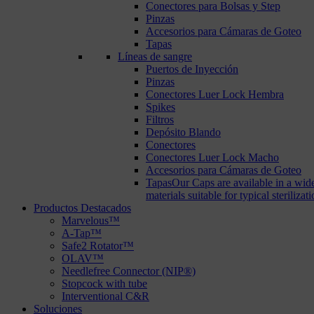
Conectores para Bolsas y Step
Pinzas
Accesorios para Cámaras de Goteo
Tapas
Líneas de sangre
Puertos de Inyección
Pinzas
Conectores Luer Lock Hembra
Spikes
Filtros
Depósito Blando
Conectores
Conectores Luer Lock Macho
Accesorios para Cámaras de Goteo
Tapas
Our Caps are available in a wide
materials suitable for typical steriliza
Productos Destacados
Marvelous™
A-Tap™
Safe2 Rotator™
OLAV™
Needlefree Connector (NIP®)
Stopcock with tube
Interventional C&R
Soluciones