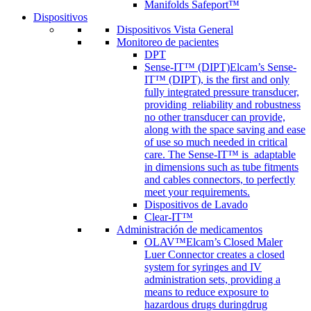
Manifolds Safeport™
Dispositivos
Dispositivos Vista General
Monitoreo de pacientes
DPT
Sense-IT™ (DIPT)
Elcam’s Sense-
IT™ (DIPT), is the first and only
fully integrated pressure transducer,
providing reliability and robustness
no other transducer can provide,
along with the space saving and ease
of use so much needed in critical
care. The Sense-IT™ is adaptable
in dimensions such as tube fitments
and cables connectors, to perfectly
meet your requirements.
Dispositivos de Lavado
Clear-IT™
Administración de medicamentos
OLAV™
Elcam’s Closed Maler
Luer Connector creates a closed
system for syringes and IV
administration sets, providing a
means to reduce exposure to
hazardous drugs duringdrug