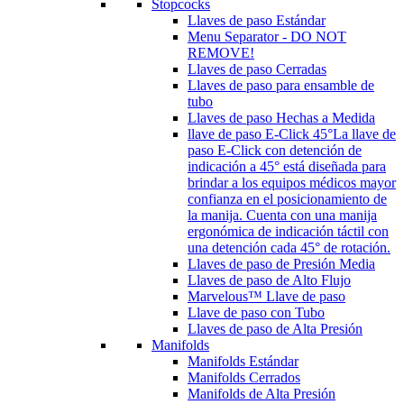
Stopcocks
Llaves de paso Estándar
Menu Separator - DO NOT
REMOVE!
Llaves de paso Cerradas
Llaves de paso para ensamble de
tubo
Llaves de paso Hechas a Medida
llave de paso E-Click 45°
La llave de
paso E-Click con detención de
indicación a 45° está diseñada para
brindar a los equipos médicos mayor
confianza en el posicionamiento de
la manija. Cuenta con una manija
ergonómica de indicación táctil con
una detención cada 45° de rotación.
Llaves de paso de Presión Media
Llaves de paso de Alto Flujo
Marvelous™ Llave de paso
Llave de paso con Tubo
Llaves de paso de Alta Presión
Manifolds
Manifolds Estándar
Manifolds Cerrados
Manifolds de Alta Presión