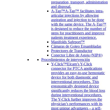
preparation, transport, administration
and disposal.
A-Tap™
A-Tap™ facilitates intra-
articular injections by allowing
aspiration and injection to be done
with the same device. The A-Tap™
is designed to reduce the number of
steps for practitioners and improve
patients treatment experience.
Manifolds Safeport™
Cámaras de Goteo Ensambladas
Protectores de Transductor
Conector Libre de Aguja (NIP®)
Procedimientos de intervención
Y-Click™
Elcam’s Y-Click
connector for PTCA applications
provides an easy-to-use hemostatic
device for both diagnostic and
interventional procedures. This
ergonomically designed device
significantly reduces the blood loss
during interventional procedures.
The Y-Click further improves the
physician’s performances with its
most unique advantages – a self-