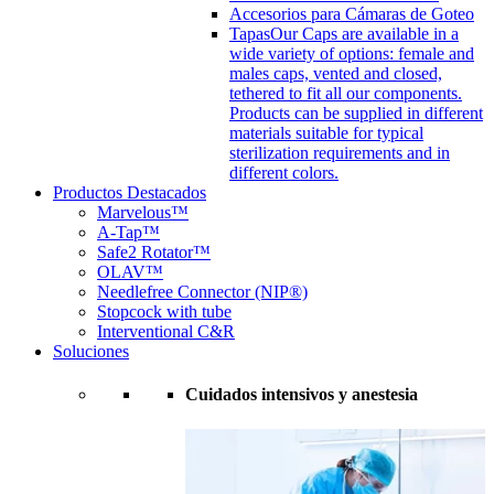
Accesorios para Cámaras de Goteo
Tapas
Our Caps are available in a
wide variety of options: female and
males caps, vented and closed,
tethered to fit all our components.
Products can be supplied in different
materials suitable for typical
sterilization requirements and in
different colors.
Productos Destacados
Marvelous™
A-Tap™
Safe2 Rotator™
OLAV™
Needlefree Connector (NIP®)
Stopcock with tube
Interventional C&R
Soluciones
Cuidados intensivos y anestesia