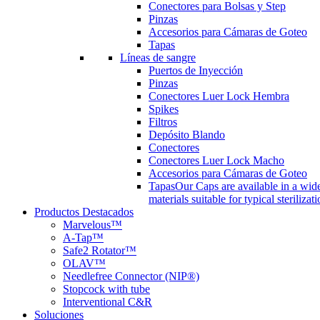
Conectores para Bolsas y Step
Pinzas
Accesorios para Cámaras de Goteo
Tapas
Líneas de sangre
Puertos de Inyección
Pinzas
Conectores Luer Lock Hembra
Spikes
Filtros
Depósito Blando
Conectores
Conectores Luer Lock Macho
Accesorios para Cámaras de Goteo
Tapas
Our Caps are available in a wide
materials suitable for typical steriliza
Productos Destacados
Marvelous™
A-Tap™
Safe2 Rotator™
OLAV™
Needlefree Connector (NIP®)
Stopcock with tube
Interventional C&R
Soluciones