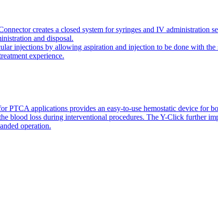
onnector creates a closed system for syringes and IV administration se
inistration and disposal.
icular injections by allowing aspiration and injection to be done with 
 treatment experience.
or PTCA applications provides an easy-to-use hemostatic device for bo
 the blood loss during interventional procedures. The Y-Click further i
handed operation.