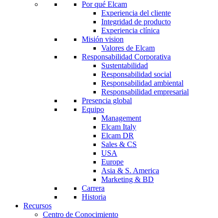
Por qué Elcam
Experiencia del cliente
Integridad de producto
Experiencia clínica
Misión vision
Valores de Elcam
Responsabilidad Corporativa
Sustentabilidad
Responsabilidad social
Responsabilidad ambiental
Responsabilidad empresarial
Presencia global
Equipo
Management
Elcam Italy
Elcam DR
Sales & CS
USA
Europe
Asia & S. America
Marketing & BD
Carrera
Historia
Recursos
Centro de Conocimiento