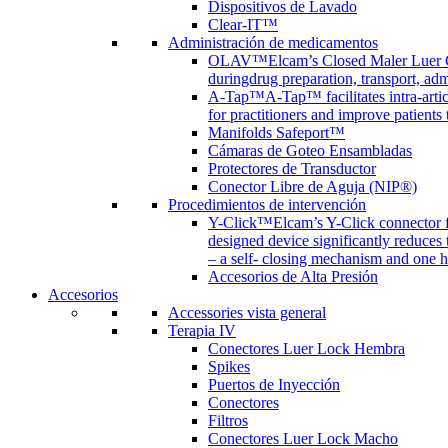
Dispositivos de Lavado
Clear-IT™
Administración de medicamentos
OLAV™
Elcam’s Closed Maler Luer C
duringdrug preparation, transport, adm
A-Tap™
A-Tap™ facilitates intra-art
for practitioners and improve patients
Manifolds Safeport™
Cámaras de Goteo Ensambladas
Protectores de Transductor
Conector Libre de Aguja (NIP®)
Procedimientos de intervención
Y-Click™
Elcam’s Y-Click connector f
designed device significantly reduces
– a self- closing mechanism and one 
Accesorios de Alta Presión
Accesorios
Accessories vista general
Terapia IV
Conectores Luer Lock Hembra
Spikes
Puertos de Inyección
Conectores
Filtros
Conectores Luer Lock Macho