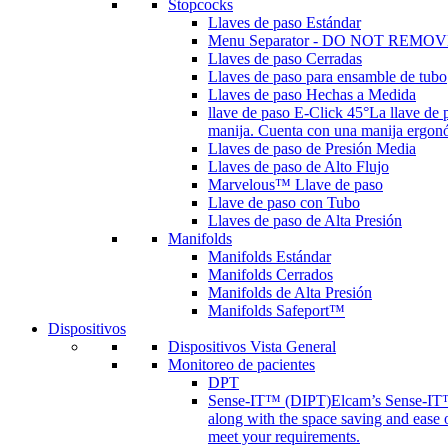
Stopcocks
Llaves de paso Estándar
Menu Separator - DO NOT REMOV
Llaves de paso Cerradas
Llaves de paso para ensamble de tubo
Llaves de paso Hechas a Medida
llave de paso E-Click 45°
La llave de 
manija. Cuenta con una manija ergonóm
Llaves de paso de Presión Media
Llaves de paso de Alto Flujo
Marvelous™ Llave de paso
Llave de paso con Tubo
Llaves de paso de Alta Presión
Manifolds
Manifolds Estándar
Manifolds Cerrados
Manifolds de Alta Presión
Manifolds Safeport™
Dispositivos
Dispositivos Vista General
Monitoreo de pacientes
DPT
Sense-IT™ (DIPT)
Elcam’s Sense-IT™ 
along with the space saving and ease 
meet your requirements.