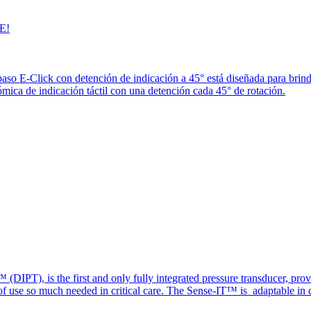
E!
paso E-Click con detención de indicación a 45° está diseñada para brin
ica de indicación táctil con una detención cada 45° de rotación.
(DIPT), is the first and only fully integrated pressure transducer, prov
of use so much needed in critical care. The Sense-IT™ is adaptable in d