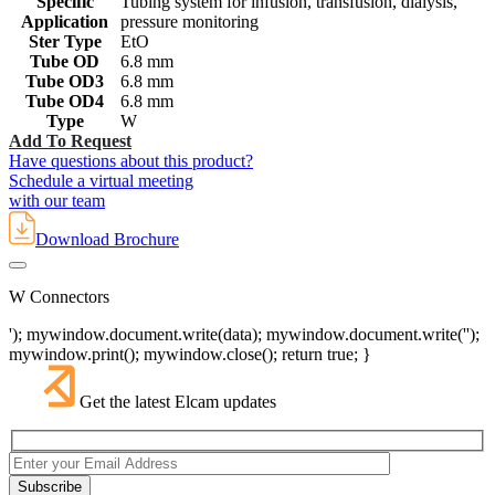
Specific
Tubing system for infusion, transfusion, dialysis,
Application
pressure monitoring
Ster Type
EtO
Tube OD
6.8 mm
Tube OD3
6.8 mm
Tube OD4
6.8 mm
Type
W
Add To Request
Have questions about this product?
Schedule a virtual meeting
with our team
Download Brochure
W Connectors
'); mywindow.document.write(data); mywindow.document.write('');
mywindow.print(); mywindow.close(); return true; }
Get the latest Elcam updates