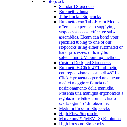
Stopcock
Standard Stopcocks
Rubinetti Chiusi
Tube Pocket Stopcocks
Rubinetto con Tubo
Elcam Medical
offers its expertise in supplying
stopcocks as cost effective sub-
assemblies. Elcam can bond your
specified tubing to one of our
stopcocks using either automated or
hand processes, utilizing both
solvent and UV bonding methods.
Custom Designed Stopcocks
Rubinetti E-Click 45°
Il rubinetto
con regolazione a scatto di 45° E-
Click è progettato per dare ai team
medici maggiore fiducia nel
posizionamento della maniglia.
Presenta una maniglia ergonomica a
regolazione tattile con un chiaro
scatto ogni 45° di rotazione.
Medium Pressure Stopcocks
High Flow Stopcocks
Marvelous™ (MRVLS) Rubinetto
High Pressure Stopcocks