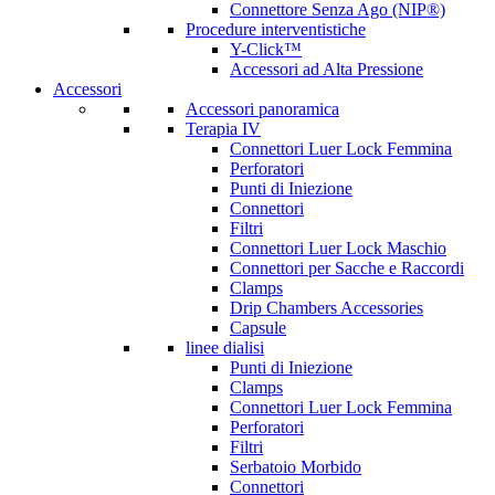
Connettore Senza Ago (NIP®)
Procedure interventistiche
Y-Click™
Accessori ad Alta Pressione
Accessori
Accessori panoramica
Terapia IV
Connettori Luer Lock Femmina
Perforatori
Punti di Iniezione
Connettori
Filtri
Connettori Luer Lock Maschio
Connettori per Sacche e Raccordi
Clamps
Drip Chambers Accessories
Capsule
linee dialisi
Punti di Iniezione
Clamps
Connettori Luer Lock Femmina
Perforatori
Filtri
Serbatoio Morbido
Connettori