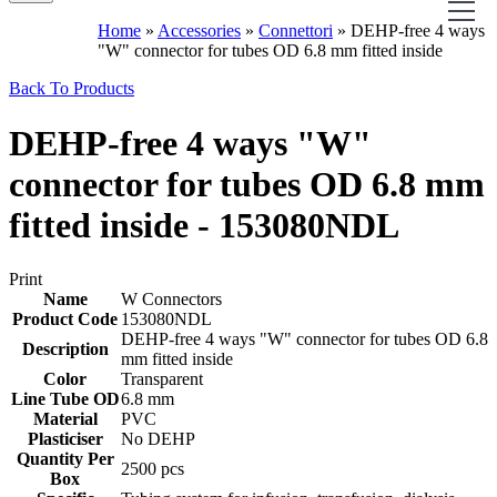
Home
»
Accessories
»
Connettori
»
DEHP-free 4 ways
"W" connector for tubes OD 6.8 mm fitted inside
Back To Products
DEHP-free 4 ways "W"
connector for tubes OD 6.8 mm
fitted inside - 153080NDL
Print
Name
W Connectors
Product Code
153080NDL
DEHP-free 4 ways "W" connector for tubes OD 6.8
Description
mm fitted inside
Color
Transparent
Line Tube OD
6.8 mm
Material
PVC
Plasticiser
No DEHP
Quantity Per
2500 pcs
Box