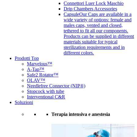
Connettori Luer Lock Maschio
Drip Chambers Accessories
Capsule
Our Caps are available in a
wide variety of options: female and
males caps, vented and closed,
tethered to fit all our components.
Products can be supplied in different
materials suitable for typical
sterilization requirements and in
different colors.
Prodotti Top
Marvelous™
A-Tap™
Safe2 Rotator™
OLAV™
Needlefree Connector (NIP®)
Stopcock with tube
Interventional C&R
Soluzioni
Terapia intensiva e anestesia