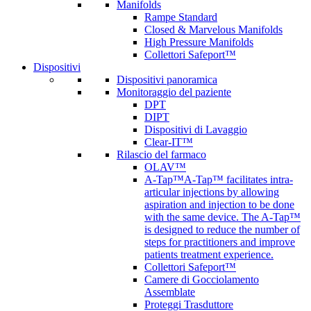
Manifolds
Rampe Standard
Closed & Marvelous Manifolds
High Pressure Manifolds
Collettori Safeport™
Dispositivi
Dispositivi panoramica
Monitoraggio del paziente
DPT
DIPT
Dispositivi di Lavaggio
Clear-IT™
Rilascio del farmaco
OLAV™
A-Tap™
A-Tap™ facilitates intra-
articular injections by allowing
aspiration and injection to be done
with the same device. The A-Tap™
is designed to reduce the number of
steps for practitioners and improve
patients treatment experience.
Collettori Safeport™
Camere di Gocciolamento
Assemblate
Proteggi Trasduttore