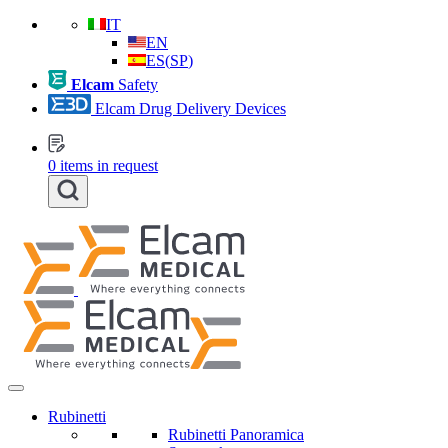
IT
EN
ES
(
SP
)
Elcam
Safety
Elcam Drug Delivery Devices
0
items in request
Rubinetti
Rubinetti Panoramica