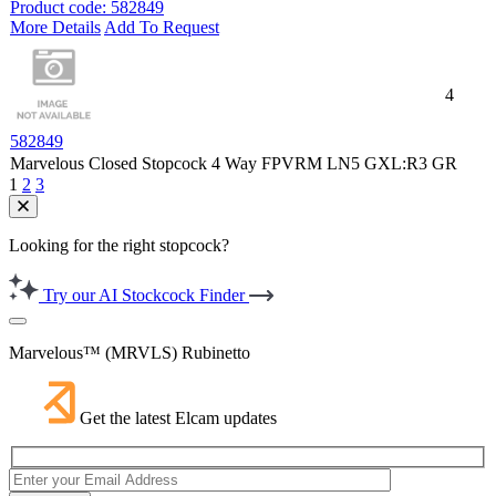
Product code: 582849
More Details
Add To Request
4
582849
Marvelous Closed Stopcock 4 Way FPVRM LN5 GXL:R3 GR
1
2
3
Looking for the right stopcock?
Try our AI Stockcock Finder
Marvelous™ (MRVLS) Rubinetto
Get the latest Elcam updates