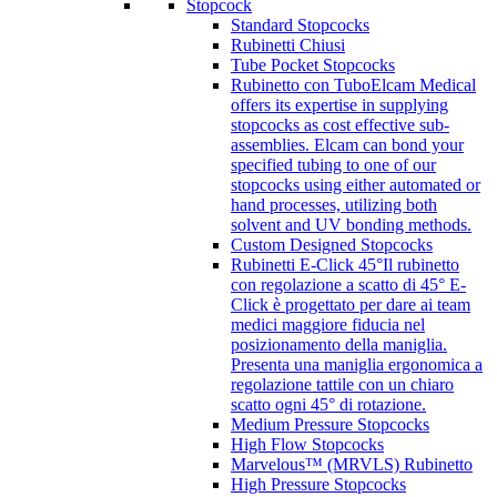
Stopcock
Standard Stopcocks
Rubinetti Chiusi
Tube Pocket Stopcocks
Rubinetto con Tubo
Elcam Medical
offers its expertise in supplying
stopcocks as cost effective sub-
assemblies. Elcam can bond your
specified tubing to one of our
stopcocks using either automated or
hand processes, utilizing both
solvent and UV bonding methods.
Custom Designed Stopcocks
Rubinetti E-Click 45°
Il rubinetto
con regolazione a scatto di 45° E-
Click è progettato per dare ai team
medici maggiore fiducia nel
posizionamento della maniglia.
Presenta una maniglia ergonomica a
regolazione tattile con un chiaro
scatto ogni 45° di rotazione.
Medium Pressure Stopcocks
High Flow Stopcocks
Marvelous™ (MRVLS) Rubinetto
High Pressure Stopcocks