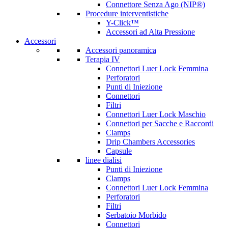
Connettore Senza Ago (NIP®)
Procedure interventistiche
Y-Click™
Accessori ad Alta Pressione
Accessori
Accessori panoramica
Terapia IV
Connettori Luer Lock Femmina
Perforatori
Punti di Iniezione
Connettori
Filtri
Connettori Luer Lock Maschio
Connettori per Sacche e Raccordi
Clamps
Drip Chambers Accessories
Capsule
linee dialisi
Punti di Iniezione
Clamps
Connettori Luer Lock Femmina
Perforatori
Filtri
Serbatoio Morbido
Connettori