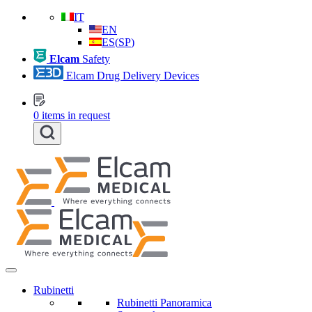
IT
EN
ES
(
SP
)
Elcam
Safety
Elcam Drug Delivery Devices
0
items in request
Rubinetti
Rubinetti Panoramica