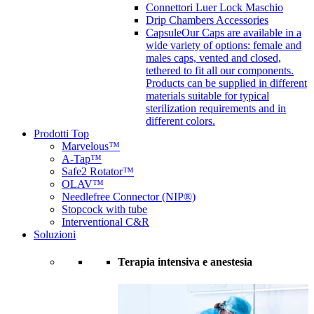
Connettori Luer Lock Maschio
Drip Chambers Accessories
Capsule
Our Caps are available in a
wide variety of options: female and
males caps, vented and closed,
tethered to fit all our components.
Products can be supplied in different
materials suitable for typical
sterilization requirements and in
different colors.
Prodotti Top
Marvelous™
A-Tap™
Safe2 Rotator™
OLAV™
Needlefree Connector (NIP®)
Stopcock with tube
Interventional C&R
Soluzioni
Terapia intensiva e anestesia