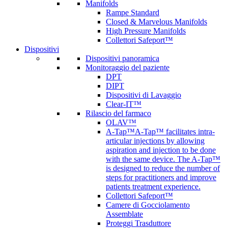
Manifolds
Rampe Standard
Closed & Marvelous Manifolds
High Pressure Manifolds
Collettori Safeport™
Dispositivi
Dispositivi panoramica
Monitoraggio del paziente
DPT
DIPT
Dispositivi di Lavaggio
Clear-IT™
Rilascio del farmaco
OLAV™
A-Tap™
A-Tap™ facilitates intra-
articular injections by allowing
aspiration and injection to be done
with the same device. The A-Tap™
is designed to reduce the number of
steps for practitioners and improve
patients treatment experience.
Collettori Safeport™
Camere di Gocciolamento
Assemblate
Proteggi Trasduttore