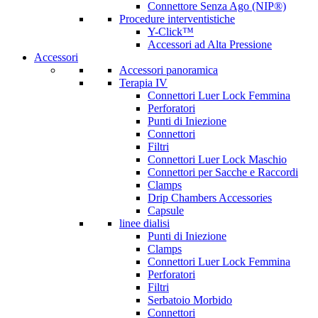
Connettore Senza Ago (NIP®)
Procedure interventistiche
Y-Click™
Accessori ad Alta Pressione
Accessori
Accessori panoramica
Terapia IV
Connettori Luer Lock Femmina
Perforatori
Punti di Iniezione
Connettori
Filtri
Connettori Luer Lock Maschio
Connettori per Sacche e Raccordi
Clamps
Drip Chambers Accessories
Capsule
linee dialisi
Punti di Iniezione
Clamps
Connettori Luer Lock Femmina
Perforatori
Filtri
Serbatoio Morbido
Connettori