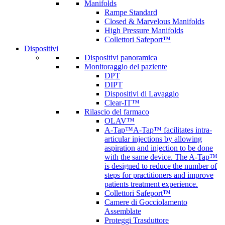
Manifolds
Rampe Standard
Closed & Marvelous Manifolds
High Pressure Manifolds
Collettori Safeport™
Dispositivi
Dispositivi panoramica
Monitoraggio del paziente
DPT
DIPT
Dispositivi di Lavaggio
Clear-IT™
Rilascio del farmaco
OLAV™
A-Tap™
A-Tap™ facilitates intra-
articular injections by allowing
aspiration and injection to be done
with the same device. The A-Tap™
is designed to reduce the number of
steps for practitioners and improve
patients treatment experience.
Collettori Safeport™
Camere di Gocciolamento
Assemblate
Proteggi Trasduttore