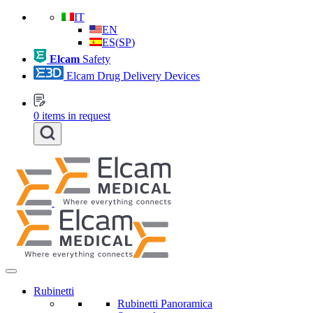
IT
EN
ES
(
SP
)
Elcam
Safety
Elcam Drug Delivery Devices
0
items in request
Rubinetti
Rubinetti Panoramica