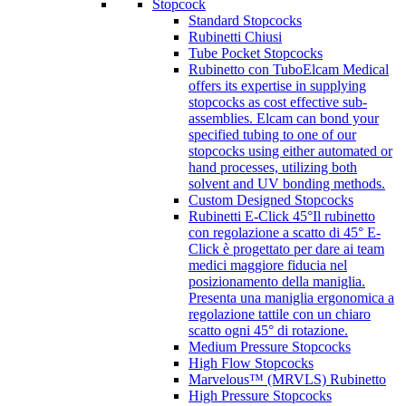
Stopcock
Standard Stopcocks
Rubinetti Chiusi
Tube Pocket Stopcocks
Rubinetto con Tubo
Elcam Medical
offers its expertise in supplying
stopcocks as cost effective sub-
assemblies. Elcam can bond your
specified tubing to one of our
stopcocks using either automated or
hand processes, utilizing both
solvent and UV bonding methods.
Custom Designed Stopcocks
Rubinetti E-Click 45°
Il rubinetto
con regolazione a scatto di 45° E-
Click è progettato per dare ai team
medici maggiore fiducia nel
posizionamento della maniglia.
Presenta una maniglia ergonomica a
regolazione tattile con un chiaro
scatto ogni 45° di rotazione.
Medium Pressure Stopcocks
High Flow Stopcocks
Marvelous™ (MRVLS) Rubinetto
High Pressure Stopcocks