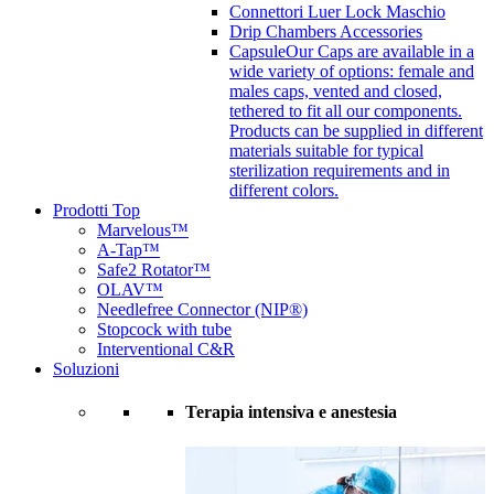
Connettori Luer Lock Maschio
Drip Chambers Accessories
Capsule
Our Caps are available in a
wide variety of options: female and
males caps, vented and closed,
tethered to fit all our components.
Products can be supplied in different
materials suitable for typical
sterilization requirements and in
different colors.
Prodotti Top
Marvelous™
A-Tap™
Safe2 Rotator™
OLAV™
Needlefree Connector (NIP®)
Stopcock with tube
Interventional C&R
Soluzioni
Terapia intensiva e anestesia