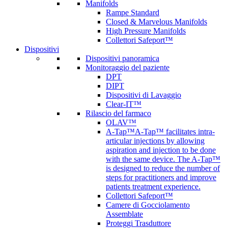
Manifolds
Rampe Standard
Closed & Marvelous Manifolds
High Pressure Manifolds
Collettori Safeport™
Dispositivi
Dispositivi panoramica
Monitoraggio del paziente
DPT
DIPT
Dispositivi di Lavaggio
Clear-IT™
Rilascio del farmaco
OLAV™
A-Tap™
A-Tap™ facilitates intra-
articular injections by allowing
aspiration and injection to be done
with the same device. The A-Tap™
is designed to reduce the number of
steps for practitioners and improve
patients treatment experience.
Collettori Safeport™
Camere di Gocciolamento
Assemblate
Proteggi Trasduttore