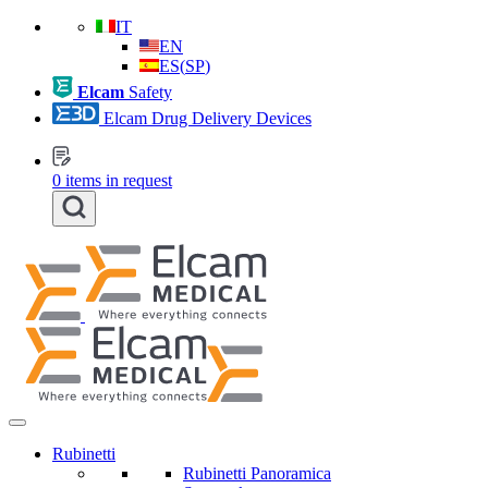
IT
EN
ES
(
SP
)
Elcam
Safety
Elcam Drug Delivery Devices
0
items in request
Rubinetti
Rubinetti Panoramica