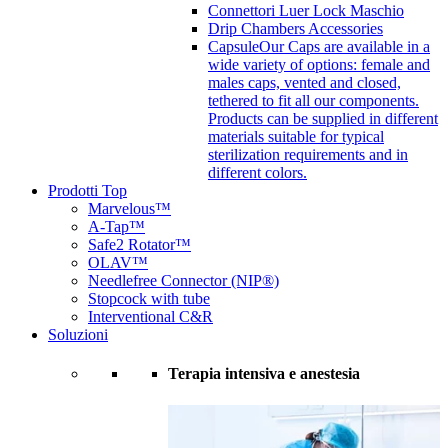
Connettori Luer Lock Maschio
Drip Chambers Accessories
Capsule
Our Caps are available in a
wide variety of options: female and
males caps, vented and closed,
tethered to fit all our components.
Products can be supplied in different
materials suitable for typical
sterilization requirements and in
different colors.
Prodotti Top
Marvelous™
A-Tap™
Safe2 Rotator™
OLAV™
Needlefree Connector (NIP®)
Stopcock with tube
Interventional C&R
Soluzioni
Terapia intensiva e anestesia