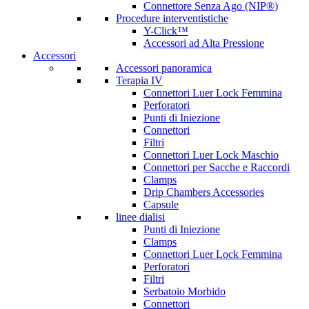
Connettore Senza Ago (NIP®)
Procedure interventistiche
Y-Click™
Accessori ad Alta Pressione
Accessori
Accessori panoramica
Terapia IV
Connettori Luer Lock Femmina
Perforatori
Punti di Iniezione
Connettori
Filtri
Connettori Luer Lock Maschio
Connettori per Sacche e Raccordi
Clamps
Drip Chambers Accessories
Capsule
linee dialisi
Punti di Iniezione
Clamps
Connettori Luer Lock Femmina
Perforatori
Filtri
Serbatoio Morbido
Connettori