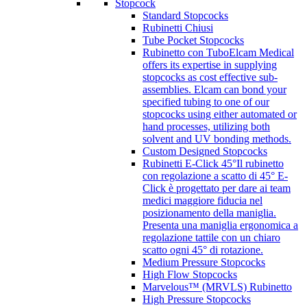
Stopcock
Standard Stopcocks
Rubinetti Chiusi
Tube Pocket Stopcocks
Rubinetto con Tubo
Elcam Medical
offers its expertise in supplying
stopcocks as cost effective sub-
assemblies. Elcam can bond your
specified tubing to one of our
stopcocks using either automated or
hand processes, utilizing both
solvent and UV bonding methods.
Custom Designed Stopcocks
Rubinetti E-Click 45°
Il rubinetto
con regolazione a scatto di 45° E-
Click è progettato per dare ai team
medici maggiore fiducia nel
posizionamento della maniglia.
Presenta una maniglia ergonomica a
regolazione tattile con un chiaro
scatto ogni 45° di rotazione.
Medium Pressure Stopcocks
High Flow Stopcocks
Marvelous™ (MRVLS) Rubinetto
High Pressure Stopcocks