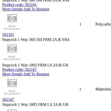
Stopcock 1 Way 360 104 FRM 2A:R SN4
Product code: 562161
More Details
Add To Request
1
Polycarbo
562161
Stopcock 1 Way 360 104 FRM 2A:R SN4
Stopcock 1 Way 1805 FRM LS 2A:R GR
Product code: 562167
More Details
Add To Request
1
Makrolon
562167
Stopcock 1 Way 1805 FRM LS 2A:R GR