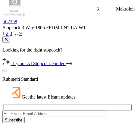
3
Makrolon
562358
Stopcock 3 Way 1805 FFDM LN5 LA:W1
1
2
3
…
9
Looking for the right stopcock?
Try our AI Stopcock Finder
Rubinetti Standard
Get the latest Elcam updates