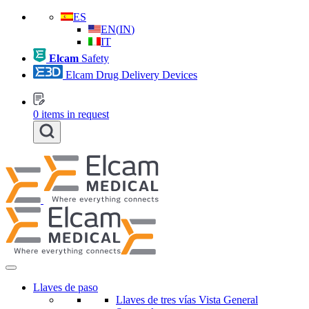
ES
EN
(
IN
)
IT
Elcam
Safety
Elcam Drug Delivery Devices
0
items in request
Llaves de paso
Llaves de tres vías Vista General