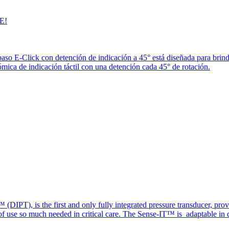
E!
paso E-Click con detención de indicación a 45° está diseñada para brin
ica de indicación táctil con una detención cada 45° de rotación.
(DIPT), is the first and only fully integrated pressure transducer, prov
of use so much needed in critical care. The Sense-IT™ is adaptable in d