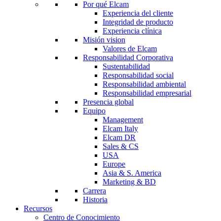
Por qué Elcam
Experiencia del cliente
Integridad de producto
Experiencia clínica
Misión vision
Valores de Elcam
Responsabilidad Corporativa
Sustentabilidad
Responsabilidad social
Responsabilidad ambiental
Responsabilidad empresarial
Presencia global
Equipo
Management
Elcam Italy
Elcam DR
Sales & CS
USA
Europe
Asia & S. America
Marketing & BD
Carrera
Historia
Recursos
Centro de Conocimiento