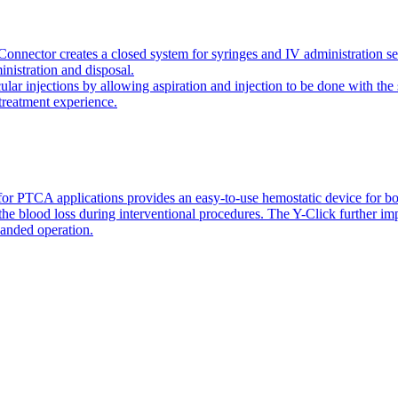
onnector creates a closed system for syringes and IV administration se
inistration and disposal.
icular injections by allowing aspiration and injection to be done with 
 treatment experience.
or PTCA applications provides an easy-to-use hemostatic device for bo
 the blood loss during interventional procedures. The Y-Click further i
handed operation.