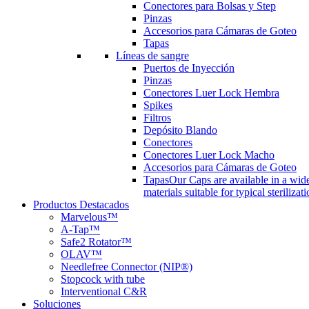
Conectores para Bolsas y Step
Pinzas
Accesorios para Cámaras de Goteo
Tapas
Líneas de sangre
Puertos de Inyección
Pinzas
Conectores Luer Lock Hembra
Spikes
Filtros
Depósito Blando
Conectores
Conectores Luer Lock Macho
Accesorios para Cámaras de Goteo
Tapas
Our Caps are available in a wide
materials suitable for typical steriliza
Productos Destacados
Marvelous™
A-Tap™
Safe2 Rotator™
OLAV™
Needlefree Connector (NIP®)
Stopcock with tube
Interventional C&R
Soluciones