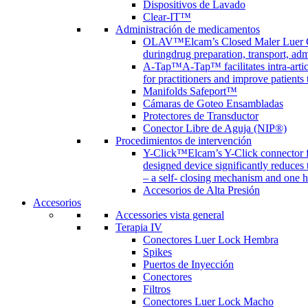
Dispositivos de Lavado
Clear-IT™
Administración de medicamentos
OLAV™
Elcam’s Closed Maler Luer C
duringdrug preparation, transport, adm
A-Tap™
A-Tap™ facilitates intra-art
for practitioners and improve patients
Manifolds Safeport™
Cámaras de Goteo Ensambladas
Protectores de Transductor
Conector Libre de Aguja (NIP®)
Procedimientos de intervención
Y-Click™
Elcam’s Y-Click connector f
designed device significantly reduces
– a self- closing mechanism and one 
Accesorios de Alta Presión
Accesorios
Accessories vista general
Terapia IV
Conectores Luer Lock Hembra
Spikes
Puertos de Inyección
Conectores
Filtros
Conectores Luer Lock Macho