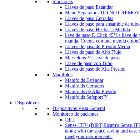
Stopcocks
Llaves de paso Estándar
Menu Separator - DO NOT REMOV
Llaves de paso Cerradas
Llaves de paso para ensamble de tubo
Llaves de paso Hechas a Medida
llave de paso E-Click 45°
La llave de 
manija. Cuenta con una manija ergonóm
Llaves de paso de Presión Media
Llaves de paso de Alto Flujo
Marvelous™ Llave de paso
Llave de paso con Tubo
Llaves de paso de Alta Presión
Manifolds
Manifolds Estándar
Manifolds Cerrados
Manifolds de Alta Presión
Manifolds Safeport™
Dispositivos
Dispositivos Vista General
Monitoreo de pacientes
DPT
Sense-IT™ (DIPT)
Elcam’s Sense-IT™ 
along with the space saving and ease 
meet your requirements.