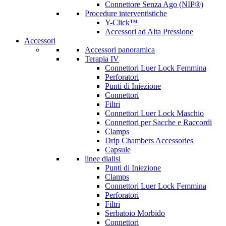
Connettore Senza Ago (NIP®)
Procedure interventistiche
Y-Click™
Accessori ad Alta Pressione
Accessori
Accessori panoramica
Terapia IV
Connettori Luer Lock Femmina
Perforatori
Punti di Iniezione
Connettori
Filtri
Connettori Luer Lock Maschio
Connettori per Sacche e Raccordi
Clamps
Drip Chambers Accessories
Capsule
linee dialisi
Punti di Iniezione
Clamps
Connettori Luer Lock Femmina
Perforatori
Filtri
Serbatoio Morbido
Connettori