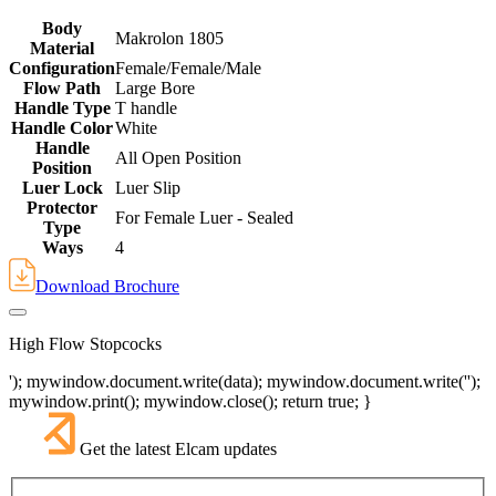
Body
Makrolon 1805
Material
Configuration
Female/Female/Male
Flow Path
Large Bore
Handle Type
T handle
Handle Color
White
Handle
All Open Position
Position
Luer Lock
Luer Slip
Protector
For Female Luer - Sealed
Type
Ways
4
Download Brochure
High Flow Stopcocks
'); mywindow.document.write(data); mywindow.document.write('');
mywindow.print(); mywindow.close(); return true; }
Get the latest Elcam updates