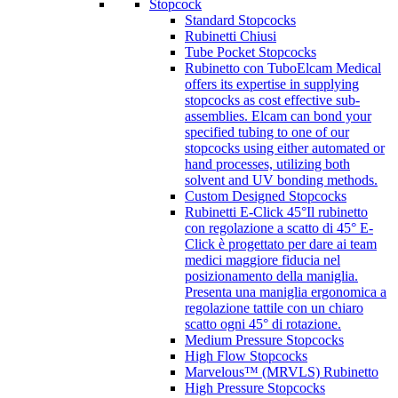
Stopcock
Standard Stopcocks
Rubinetti Chiusi
Tube Pocket Stopcocks
Rubinetto con Tubo
Elcam Medical
offers its expertise in supplying
stopcocks as cost effective sub-
assemblies. Elcam can bond your
specified tubing to one of our
stopcocks using either automated or
hand processes, utilizing both
solvent and UV bonding methods.
Custom Designed Stopcocks
Rubinetti E-Click 45°
Il rubinetto
con regolazione a scatto di 45° E-
Click è progettato per dare ai team
medici maggiore fiducia nel
posizionamento della maniglia.
Presenta una maniglia ergonomica a
regolazione tattile con un chiaro
scatto ogni 45° di rotazione.
Medium Pressure Stopcocks
High Flow Stopcocks
Marvelous™ (MRVLS) Rubinetto
High Pressure Stopcocks