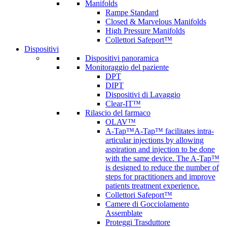
Manifolds
Rampe Standard
Closed & Marvelous Manifolds
High Pressure Manifolds
Collettori Safeport™
Dispositivi
Dispositivi panoramica
Monitoraggio del paziente
DPT
DIPT
Dispositivi di Lavaggio
Clear-IT™
Rilascio del farmaco
OLAV™
A-Tap™
A-Tap™ facilitates intra-
articular injections by allowing
aspiration and injection to be done
with the same device. The A-Tap™
is designed to reduce the number of
steps for practitioners and improve
patients treatment experience.
Collettori Safeport™
Camere di Gocciolamento
Assemblate
Proteggi Trasduttore