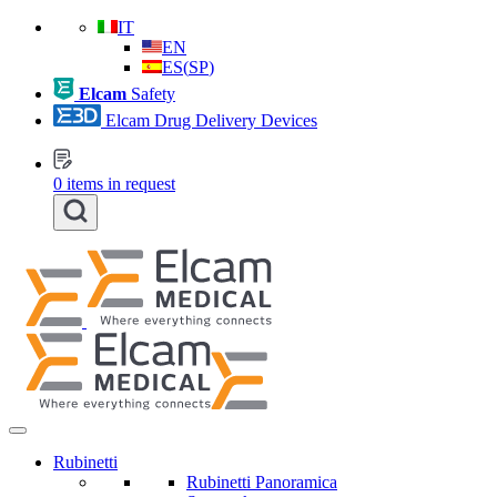
IT
EN
ES
(
SP
)
Elcam
Safety
Elcam Drug Delivery Devices
0
items in request
Rubinetti
Rubinetti Panoramica