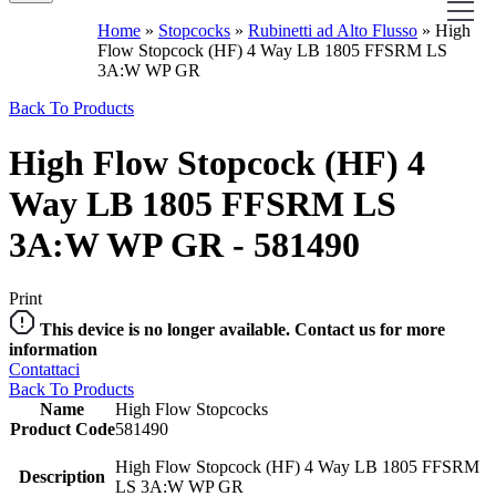
Home
»
Stopcocks
»
Rubinetti ad Alto Flusso
»
High
Flow Stopcock (HF) 4 Way LB 1805 FFSRM LS
3A:W WP GR
Back To Products
High Flow Stopcock (HF) 4
Way LB 1805 FFSRM LS
3A:W WP GR - 581490
Print
This device is no longer available. Contact us for more
information
Contattaci
Back To Products
Name
High Flow Stopcocks
Product Code
581490
High Flow Stopcock (HF) 4 Way LB 1805 FFSRM
Description
LS 3A:W WP GR