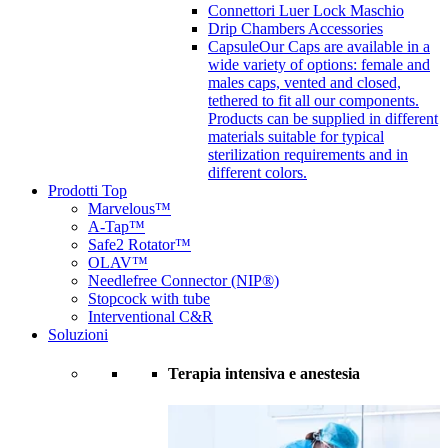
Connettori Luer Lock Maschio
Drip Chambers Accessories
Capsule
Our Caps are available in a
wide variety of options: female and
males caps, vented and closed,
tethered to fit all our components.
Products can be supplied in different
materials suitable for typical
sterilization requirements and in
different colors.
Prodotti Top
Marvelous™
A-Tap™
Safe2 Rotator™
OLAV™
Needlefree Connector (NIP®)
Stopcock with tube
Interventional C&R
Soluzioni
Terapia intensiva e anestesia