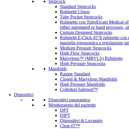
Stopcock
Standard Stopcocks
Rubinetti Chiusi
Tube Pocket Stopcocks
Rubinetto con Tubo
Elcam Medical offe
either automated or hand processes, 
Custom Designed Stopcocks
Rubinetti E-Click 45°
Il rubinetto con
maniglia ergonomica a regolazione tatt
Medium Pressure Stopcocks
High Flow Stopcocks
Marvelous™ (MRVLS) Rubinetto
High Pressure Stopcocks
Manifolds
Rampe Standard
Closed & Marvelous Manifolds
High Pressure Manifolds
Collettori Safeport™
Dispositivi
Dispositivi panoramica
Monitoraggio del paziente
DPT
DIPT
Dispositivi di Lavaggio
Clear-IT™