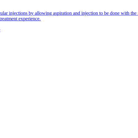
icular injections by allowing aspiration and injection to be done with 
 treatment experience.
e