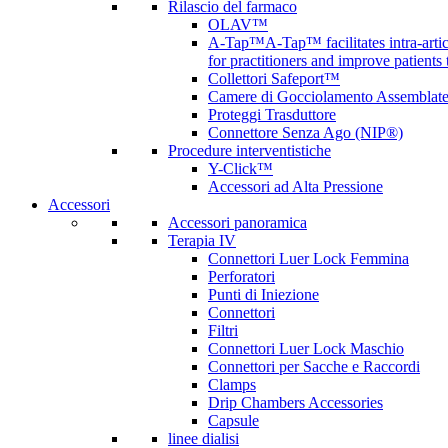
Rilascio del farmaco
OLAV™
A-Tap™
A-Tap™ facilitates intra-art
for practitioners and improve patients
Collettori Safeport™
Camere di Gocciolamento Assemblat
Proteggi Trasduttore
Connettore Senza Ago (NIP®)
Procedure interventistiche
Y-Click™
Accessori ad Alta Pressione
Accessori
Accessori panoramica
Terapia IV
Connettori Luer Lock Femmina
Perforatori
Punti di Iniezione
Connettori
Filtri
Connettori Luer Lock Maschio
Connettori per Sacche e Raccordi
Clamps
Drip Chambers Accessories
Capsule
linee dialisi