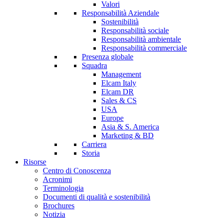
Valori
Responsabilità Aziendale
Sostenibilità
Responsabilità sociale
Responsabilità ambientale
Responsabilità commerciale
Presenza globale
Squadra
Management
Elcam Italy
Elcam DR
Sales & CS
USA
Europe
Asia & S. America
Marketing & BD
Carriera
Storia
Risorse
Centro di Conoscenza
Acronimi
Terminologia
Documenti di qualità e sostenibilità
Brochures
Notizia