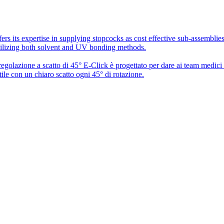
rs its expertise in supplying stopcocks as cost effective sub-assembli
utilizing both solvent and UV bonding methods.
 regolazione a scatto di 45° E-Click è progettato per dare ai team medic
ile con un chiaro scatto ogni 45° di rotazione.