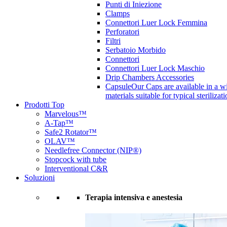
Punti di Iniezione
Clamps
Connettori Luer Lock Femmina
Perforatori
Filtri
Serbatoio Morbido
Connettori
Connettori Luer Lock Maschio
Drip Chambers Accessories
Capsule
Our Caps are available in a wi
materials suitable for typical steriliza
Prodotti Top
Marvelous™
A-Tap™
Safe2 Rotator™
OLAV™
Needlefree Connector (NIP®)
Stopcock with tube
Interventional C&R
Soluzioni
Terapia intensiva e anestesia