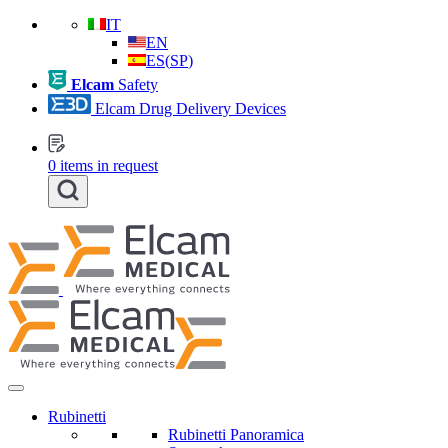
IT
EN
ES
(
SP
)
Elcam
Safety
Elcam Drug Delivery Devices
0
items in request
Rubinetti
Rubinetti Panoramica