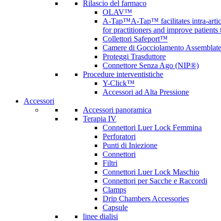
Rilascio del farmaco
OLAV™
A-Tap™
A-Tap™ facilitates intra-art
for practitioners and improve patients
Collettori Safeport™
Camere di Gocciolamento Assemblat
Proteggi Trasduttore
Connettore Senza Ago (NIP®)
Procedure interventistiche
Y-Click™
Accessori ad Alta Pressione
Accessori
Accessori panoramica
Terapia IV
Connettori Luer Lock Femmina
Perforatori
Punti di Iniezione
Connettori
Filtri
Connettori Luer Lock Maschio
Connettori per Sacche e Raccordi
Clamps
Drip Chambers Accessories
Capsule
linee dialisi