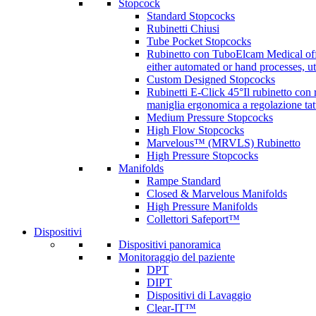
Stopcock
Standard Stopcocks
Rubinetti Chiusi
Tube Pocket Stopcocks
Rubinetto con Tubo
Elcam Medical offe
either automated or hand processes, 
Custom Designed Stopcocks
Rubinetti E-Click 45°
Il rubinetto con
maniglia ergonomica a regolazione tatt
Medium Pressure Stopcocks
High Flow Stopcocks
Marvelous™ (MRVLS) Rubinetto
High Pressure Stopcocks
Manifolds
Rampe Standard
Closed & Marvelous Manifolds
High Pressure Manifolds
Collettori Safeport™
Dispositivi
Dispositivi panoramica
Monitoraggio del paziente
DPT
DIPT
Dispositivi di Lavaggio
Clear-IT™