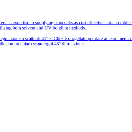
rs its expertise in supplying stopcocks as cost effective sub-assembli
utilizing both solvent and UV bonding methods.
 regolazione a scatto di 45° E-Click è progettato per dare ai team medic
ile con un chiaro scatto ogni 45° di rotazione.