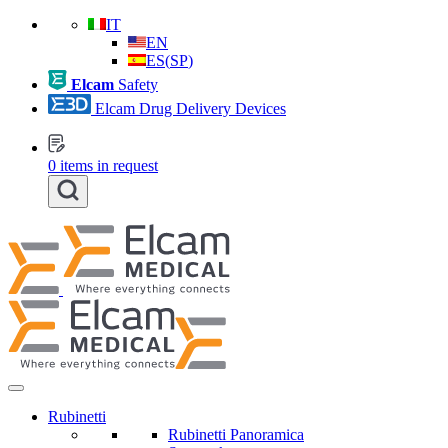
IT
EN
ES
(
SP
)
Elcam
Safety
Elcam Drug Delivery Devices
0
items in request
Rubinetti
Rubinetti Panoramica