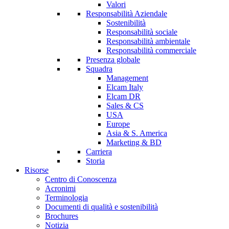
Valori
Responsabilità Aziendale
Sostenibilità
Responsabilità sociale
Responsabilità ambientale
Responsabilità commerciale
Presenza globale
Squadra
Management
Elcam Italy
Elcam DR
Sales & CS
USA
Europe
Asia & S. America
Marketing & BD
Carriera
Storia
Risorse
Centro di Conoscenza
Acronimi
Terminologia
Documenti di qualità e sostenibilità
Brochures
Notizia