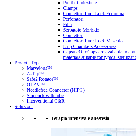
Punti di Iniezione
Clamps
Connettori Luer Lock Femmina
Perforatori
Filtri
Serbatoio Morbido
Connettori
Connettori Luer Lock Maschio
Drip Chambers Accessories
Capsule
Our Caps are available in a wi
materials suitable for typical steriliza
Prodotti Top
Marvelous™
A-Tap™
Safe2 Rotator™
OLAV™
Needlefree Connector (NIP®)
Stopcock with tube
Interventional C&R
Soluzioni
Terapia intensiva e anestesia