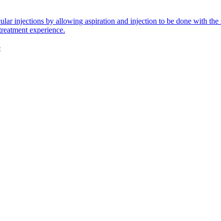
icular injections by allowing aspiration and injection to be done with 
 treatment experience.
e