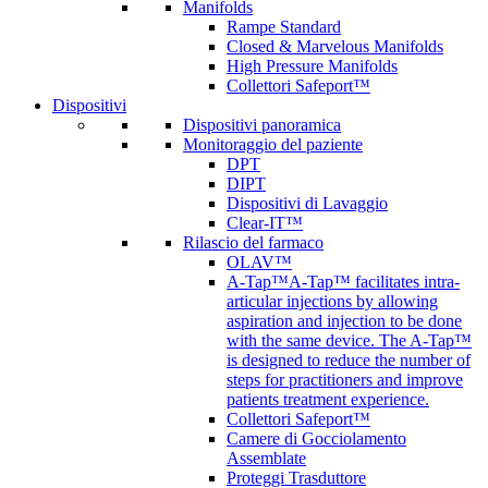
Manifolds
Rampe Standard
Closed & Marvelous Manifolds
High Pressure Manifolds
Collettori Safeport™
Dispositivi
Dispositivi panoramica
Monitoraggio del paziente
DPT
DIPT
Dispositivi di Lavaggio
Clear-IT™
Rilascio del farmaco
OLAV™
A-Tap™
A-Tap™ facilitates intra-
articular injections by allowing
aspiration and injection to be done
with the same device. The A-Tap™
is designed to reduce the number of
steps for practitioners and improve
patients treatment experience.
Collettori Safeport™
Camere di Gocciolamento
Assemblate
Proteggi Trasduttore