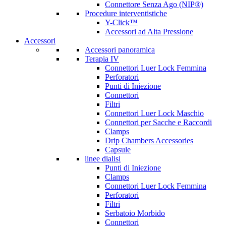
Connettore Senza Ago (NIP®)
Procedure interventistiche
Y-Click™
Accessori ad Alta Pressione
Accessori
Accessori panoramica
Terapia IV
Connettori Luer Lock Femmina
Perforatori
Punti di Iniezione
Connettori
Filtri
Connettori Luer Lock Maschio
Connettori per Sacche e Raccordi
Clamps
Drip Chambers Accessories
Capsule
linee dialisi
Punti di Iniezione
Clamps
Connettori Luer Lock Femmina
Perforatori
Filtri
Serbatoio Morbido
Connettori