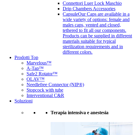
Connettori Luer Lock Maschio
Drip Chambers Accessories
Capsule
Our Caps are available in a
wide variety of options: female and
males caps, vented and closed,
tethered to fit all our components.
Products can be supplied in different
materials suitable for typical
sterilization requirements and in
different colors.
Prodotti Top
Marvelous™
A-Tap™
Safe2 Rotator™
OLAV™
Needlefree Connector (NIP®)
Stopcock with tube
Interventional C&R
Soluzioni
Terapia intensiva e anestesia