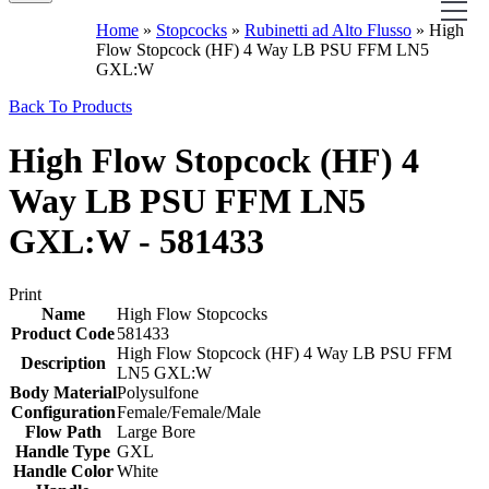
Home
»
Stopcocks
»
Rubinetti ad Alto Flusso
»
High
Flow Stopcock (HF) 4 Way LB PSU FFM LN5
GXL:W
Back To Products
High Flow Stopcock (HF) 4
Way LB PSU FFM LN5
GXL:W - 581433
Print
Name
High Flow Stopcocks
Product Code
581433
High Flow Stopcock (HF) 4 Way LB PSU FFM
Description
LN5 GXL:W
Body Material
Polysulfone
Configuration
Female/Female/Male
Flow Path
Large Bore
Handle Type
GXL
Handle Color
White