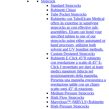
Stopcock
Standard Stopcocks
Rubinetti Chiusi
Tube Pocket Stopcocks
Rubinetto con Tubo
Elcam Medical
offers its expertise in supplying
stopcocks as cost effective sub-
assemblies. Elcam can bond your
specified tubing to one of our
stopcocks using either automated or
hand processes, utilizing both
solvent and UV bonding methods.
Custom Designed Stopcocks
Rubinetti E-Click 45°
Il rubinetto
con regolazione a scatto di 45° E-
Click è progettato per dare ai team
medici maggiore fiducia nel
posizionamento della maniglia.
Presenta una maniglia ergonomica a
regolazione tattile con un chiaro
scatto ogni 45° di rotazione.
Medium Pressure Stopcocks
High Flow Stopcocks
Marvelous™ (MRVLS) Rubinetto
High Pressure Stopcocks