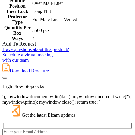
Handle
Over Male Luer
Position
Luer Lock
Long Nut
Protector
For Male Luer - Vented
Type
Quantity Per
3500 pcs
Box
Ways
4
Add To Request
Have questions about this product?
Schedule a virtual meeting
with our team
Download Brochure
High Flow Stopcocks
'); mywindow.document.write(data); mywindow.document.write('');
mywindow.print(); mywindow.close(); return true; }
Get the latest Elcam updates