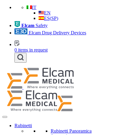
IT
EN
ES
(
SP
)
Elcam
Safety
Elcam Drug Delivery Devices
0
items in request
Rubinetti
Rubinetti Panoramica