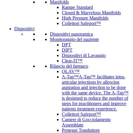
Manifolds
Rampe Standard
Closed & Marvelous Manifolds
High Pressure Manifolds
Collettori Safeport™
Dispositivi
Dispositivi panoramica
Monitoraggio del paziente
DPT
DIPT
Dispositivi di Lavaggio
Clear-IT™
Rilascio del farmaco
OLAV™
A-Tap™
A-Tap™ facilitates intra-
articular injections by allowing
aspiration and injection to be done
with the same device. The A-Tap™
is designed to reduce the number of
steps for practitioners and improve
patients treatment experience.
Collettori Safeport™
Camere di Gocciolamento
Assemblate
Proteggi Trasduttore