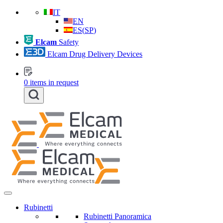
IT
EN
ES
(
SP
)
Elcam
Safety
Elcam Drug Delivery Devices
0
items in request
Rubinetti
Rubinetti Panoramica