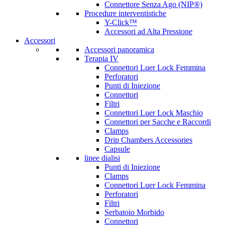
Connettore Senza Ago (NIP®)
Procedure interventistiche
Y-Click™
Accessori ad Alta Pressione
Accessori
Accessori panoramica
Terapia IV
Connettori Luer Lock Femmina
Perforatori
Punti di Iniezione
Connettori
Filtri
Connettori Luer Lock Maschio
Connettori per Sacche e Raccordi
Clamps
Drip Chambers Accessories
Capsule
linee dialisi
Punti di Iniezione
Clamps
Connettori Luer Lock Femmina
Perforatori
Filtri
Serbatoio Morbido
Connettori