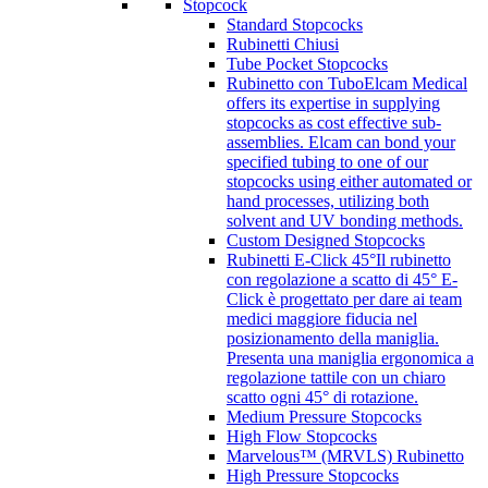
Stopcock
Standard Stopcocks
Rubinetti Chiusi
Tube Pocket Stopcocks
Rubinetto con Tubo
Elcam Medical
offers its expertise in supplying
stopcocks as cost effective sub-
assemblies. Elcam can bond your
specified tubing to one of our
stopcocks using either automated or
hand processes, utilizing both
solvent and UV bonding methods.
Custom Designed Stopcocks
Rubinetti E-Click 45°
Il rubinetto
con regolazione a scatto di 45° E-
Click è progettato per dare ai team
medici maggiore fiducia nel
posizionamento della maniglia.
Presenta una maniglia ergonomica a
regolazione tattile con un chiaro
scatto ogni 45° di rotazione.
Medium Pressure Stopcocks
High Flow Stopcocks
Marvelous™ (MRVLS) Rubinetto
High Pressure Stopcocks