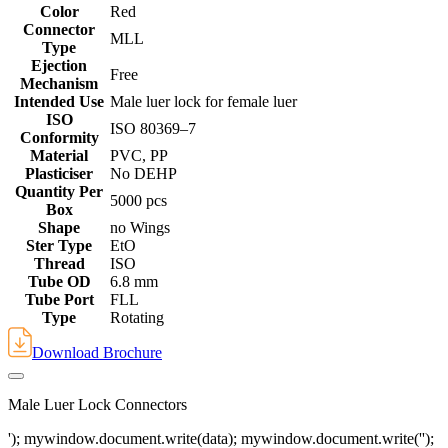
Color
Red
Connector
MLL
Type
Ejection
Free
Mechanism
Intended Use
Male luer lock for female luer
ISO
‎ISO 80369–7
Conformity
Material
PVC, PP
Plasticiser
No DEHP
Quantity Per
5000 pcs
Box
Shape
no Wings
Ster Type
EtO
Thread
ISO
Tube OD
6.8 mm
Tube Port
FLL
Type
Rotating
Download Brochure
Male Luer Lock Connectors
'); mywindow.document.write(data); mywindow.document.write('');