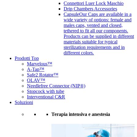
Connettori Luer Lock Maschio
Drip Chambers Accessories
Capsule
Our Caps are available in a
wide variety of options: female and
males caps, vented and closed,
tethered to fit all our components.
Products can be supplied in different
materials suitable for typical
sterilization requirements and in
different colors.
Prodotti Top
Marvelous™
A-Tap™
Safe2 Rotator™
OLAV™
Needlefree Connector (NIP®)
Stopcock with tube
Interventional C&R
Soluzioni
Terapia intensiva e anestesia