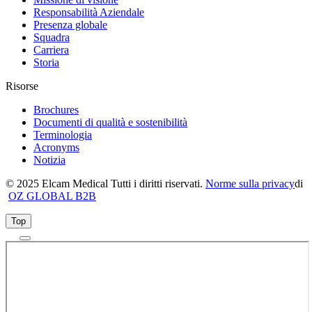
Responsabilità Aziendale
Presenza globale
Squadra
Carriera
Storia
Risorse
Brochures
Documenti di qualità e sostenibilità
Terminologia
Acronyms
Notizia
© 2025 Elcam Medical Tutti i diritti riservati.
Norme sulla privacy
di
OZ GLOBAL B2B
Top