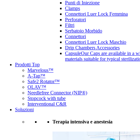
Punti di Iniezione
Clamps
Connettori Luer Lock Femmina
Perforatori
Filtri
Serbatoio Morbido
Connettori
Connettori Luer Lock Maschio
Drip Chambers Accessories
Capsule
Our Caps are available in a wi
materials suitable for typical steriliza
Prodotti Top
Marvelous™
A-Tap™
Safe2 Rotator™
OLAV™
Needlefree Connector (NIP®)
Stopcock with tube
Interventional C&R
Soluzioni
Terapia intensiva e anestesia