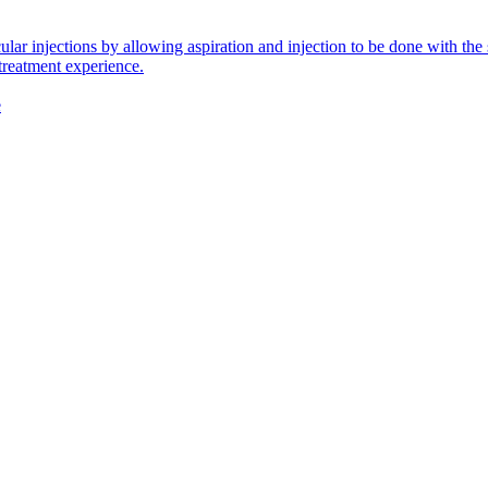
icular injections by allowing aspiration and injection to be done with 
 treatment experience.
e