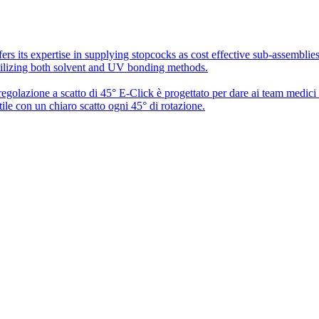
rs its expertise in supplying stopcocks as cost effective sub-assembli
utilizing both solvent and UV bonding methods.
 regolazione a scatto di 45° E-Click è progettato per dare ai team medic
ile con un chiaro scatto ogni 45° di rotazione.