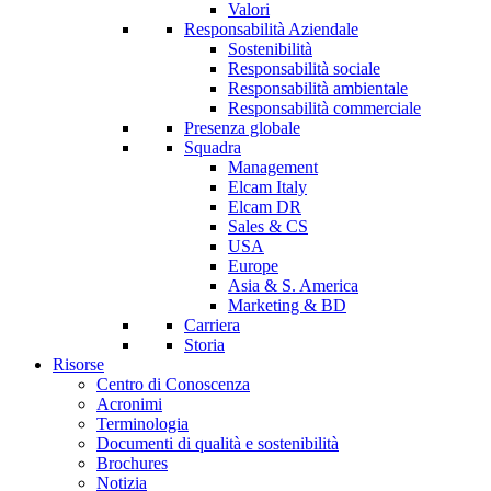
Valori
Responsabilità Aziendale
Sostenibilità
Responsabilità sociale
Responsabilità ambientale
Responsabilità commerciale
Presenza globale
Squadra
Management
Elcam Italy
Elcam DR
Sales & CS
USA
Europe
Asia & S. America
Marketing & BD
Carriera
Storia
Risorse
Centro di Conoscenza
Acronimi
Terminologia
Documenti di qualità e sostenibilità
Brochures
Notizia