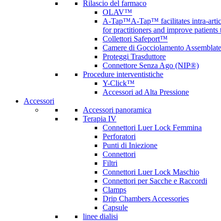
Rilascio del farmaco
OLAV™
A-Tap™
A-Tap™ facilitates intra-art
for practitioners and improve patients
Collettori Safeport™
Camere di Gocciolamento Assemblat
Proteggi Trasduttore
Connettore Senza Ago (NIP®)
Procedure interventistiche
Y-Click™
Accessori ad Alta Pressione
Accessori
Accessori panoramica
Terapia IV
Connettori Luer Lock Femmina
Perforatori
Punti di Iniezione
Connettori
Filtri
Connettori Luer Lock Maschio
Connettori per Sacche e Raccordi
Clamps
Drip Chambers Accessories
Capsule
linee dialisi