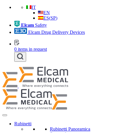
IT
EN
ES
(
SP
)
Elcam
Safety
Elcam Drug Delivery Devices
0
items in request
Rubinetti
Rubinetti Panoramica