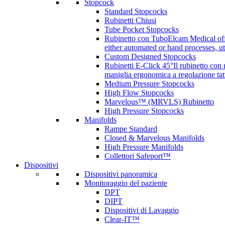
Stopcock
Standard Stopcocks
Rubinetti Chiusi
Tube Pocket Stopcocks
Rubinetto con Tubo
Elcam Medical offe
either automated or hand processes, 
Custom Designed Stopcocks
Rubinetti E-Click 45°
Il rubinetto con
maniglia ergonomica a regolazione tatt
Medium Pressure Stopcocks
High Flow Stopcocks
Marvelous™ (MRVLS) Rubinetto
High Pressure Stopcocks
Manifolds
Rampe Standard
Closed & Marvelous Manifolds
High Pressure Manifolds
Collettori Safeport™
Dispositivi
Dispositivi panoramica
Monitoraggio del paziente
DPT
DIPT
Dispositivi di Lavaggio
Clear-IT™