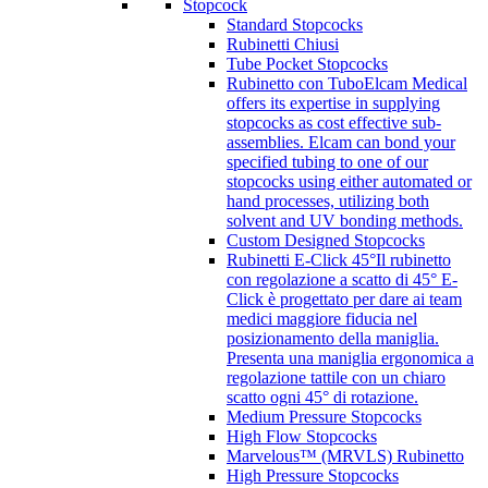
Stopcock
Standard Stopcocks
Rubinetti Chiusi
Tube Pocket Stopcocks
Rubinetto con Tubo
Elcam Medical
offers its expertise in supplying
stopcocks as cost effective sub-
assemblies. Elcam can bond your
specified tubing to one of our
stopcocks using either automated or
hand processes, utilizing both
solvent and UV bonding methods.
Custom Designed Stopcocks
Rubinetti E-Click 45°
Il rubinetto
con regolazione a scatto di 45° E-
Click è progettato per dare ai team
medici maggiore fiducia nel
posizionamento della maniglia.
Presenta una maniglia ergonomica a
regolazione tattile con un chiaro
scatto ogni 45° di rotazione.
Medium Pressure Stopcocks
High Flow Stopcocks
Marvelous™ (MRVLS) Rubinetto
High Pressure Stopcocks