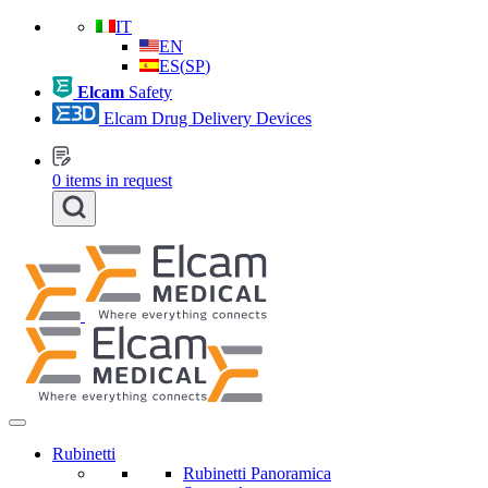
IT
EN
ES
(
SP
)
Elcam
Safety
Elcam Drug Delivery Devices
0
items in request
Rubinetti
Rubinetti Panoramica