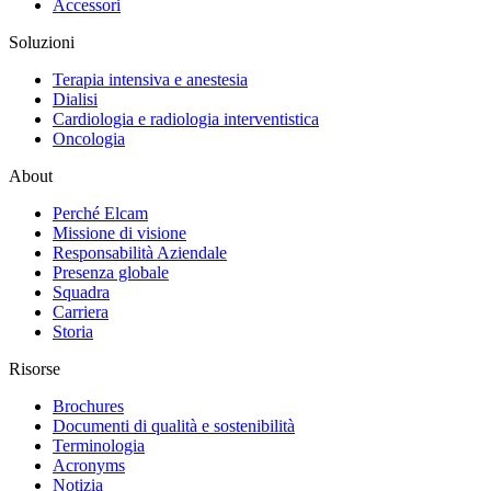
Accessori
Soluzioni
Terapia intensiva e anestesia
Dialisi
Cardiologia e radiologia interventistica
Oncologia
About
Perché Elcam
Missione di visione
Responsabilità Aziendale
Presenza globale
Squadra
Carriera
Storia
Risorse
Brochures
Documenti di qualità e sostenibilità
Terminologia
Acronyms
Notizia