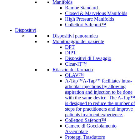
Manifolds
Rampe Standard
Closed & Marvelous Manifolds
High Pressure Manifolds
Collettori Safeport™
Dispositivi
Dispositivi panoramica
Monitoraggio del paziente
DPT
DIPT
Dispositivi di Lavaggio
Clear-IT™
Rilascio del farmaco
OLAV™
A-Tap™
A-Tap™ facilitates intra-
articular injections by allowing
aspiration and injection to be done
with the same device. The A-Tap™
is designed to reduce the number of
steps for practitioners and improve
patients treatment experience.
Collettori Safeport™
Camere di Gocciolamento
Assemblate
Proteggi Trasduttore