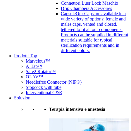
Connettori Luer Lock Maschio
Drip Chambers Accessories
Capsule
Our Caps are available in a
wide variety of options: female and
males caps, vented and closed,
tethered to fit all our components.
Products can be supplied in different
materials suitable for typical
sterilization requirements and in
different colors.
Prodotti Top
Marvelous™
A-Tap™
Safe2 Rotator™
OLAV™
Needlefree Connector (NIP®)
Stopcock with tube
Interventional C&R
Soluzioni
Terapia intensiva e anestesia