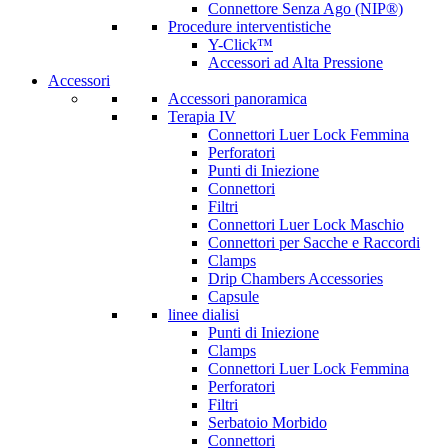
Connettore Senza Ago (NIP®)
Procedure interventistiche
Y-Click™
Accessori ad Alta Pressione
Accessori
Accessori panoramica
Terapia IV
Connettori Luer Lock Femmina
Perforatori
Punti di Iniezione
Connettori
Filtri
Connettori Luer Lock Maschio
Connettori per Sacche e Raccordi
Clamps
Drip Chambers Accessories
Capsule
linee dialisi
Punti di Iniezione
Clamps
Connettori Luer Lock Femmina
Perforatori
Filtri
Serbatoio Morbido
Connettori