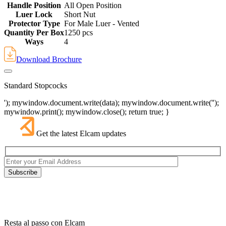
Handle Position
All Open Position
Luer Lock
Short Nut
Protector Type
For Male Luer - Vented
Quantity Per Box
1250 pcs
Ways
4
Download Brochure
Standard Stopcocks
'); mywindow.document.write(data); mywindow.document.write('');
mywindow.print(); mywindow.close(); return true; }
Get the latest Elcam updates
Resta al passo con Elcam