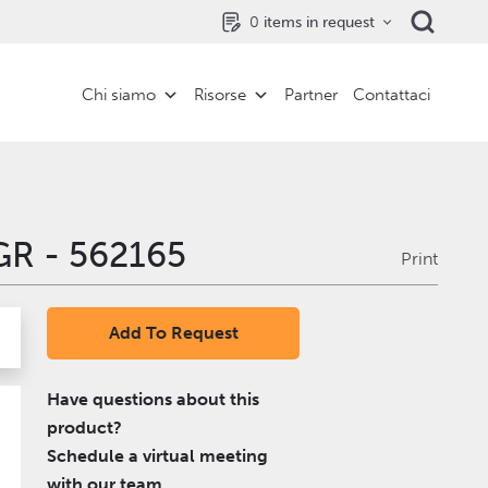
0
items in request
Chi siamo
Risorse
Partner
Contattaci
GR - 562165
Print
Add To Request
Have questions about this
product?
Schedule a virtual meeting
with our team