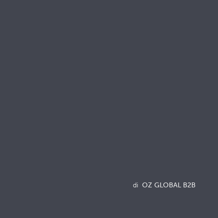
onnettiti con noi
Risorse
Brochures
Documenti di qualità e sostenibilità
Terminologia
Acronyms
Notizia
di
OZ GLOBAL B2B