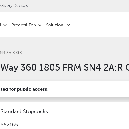
livery Devices
i
Prodotti Top
Soluzioni
SN4 2A:R GR
 Way 360 1805 FRM SN4 2A:R 
cted for public access.
Standard Stopcocks
562165