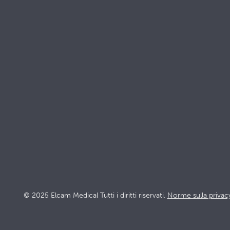
Resta al passo con
Elcam
Products
Soluzioni
Rubinetti
Terapia inte
Dispositivi
Dialisi
Accessori
Cardiologia 
Oncologia
© 2025 Elcam Medical Tutti i diritti riservati.
Norme sulla privac