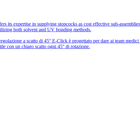
rs its expertise in supplying stopcocks as cost effective sub-assembli
utilizing both solvent and UV bonding methods.
 regolazione a scatto di 45° E-Click è progettato per dare ai team medic
ile con un chiaro scatto ogni 45° di rotazione.