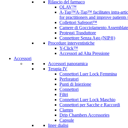
Rilascio del farmaco
OLAV™
A-Tap™
A-Tap™ facilitates intra-art
for practitioners and improve patients
Collettori Safeport™
Camere di Gocciolamento Assemblat
Proteggi Trasduttore
Connettore Senza Ago (NIP®)
Procedure interventistiche
Y-Click™
Accessori ad Alta Pressione
Accessori
Accessori panoramica
Terapia IV
Connettori Luer Lock Femmina
Perforatori
Punti di Iniezione
Connettori
Filtri
Connettori Luer Lock Maschio
Connettori per Sacche e Raccordi
Clamps
Drip Chambers Accessories
Capsule
linee dialisi