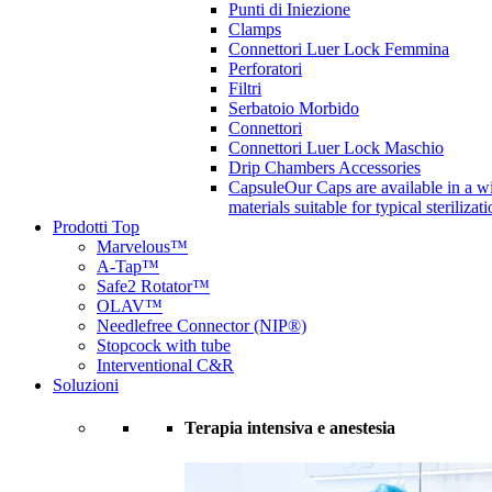
Punti di Iniezione
Clamps
Connettori Luer Lock Femmina
Perforatori
Filtri
Serbatoio Morbido
Connettori
Connettori Luer Lock Maschio
Drip Chambers Accessories
Capsule
Our Caps are available in a wi
materials suitable for typical steriliza
Prodotti Top
Marvelous™
A-Tap™
Safe2 Rotator™
OLAV™
Needlefree Connector (NIP®)
Stopcock with tube
Interventional C&R
Soluzioni
Terapia intensiva e anestesia