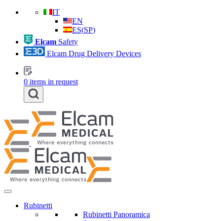
IT
EN
ES
(
SP
)
Elcam
Safety
Elcam Drug Delivery Devices
0
items in request
Rubinetti
Rubinetti Panoramica