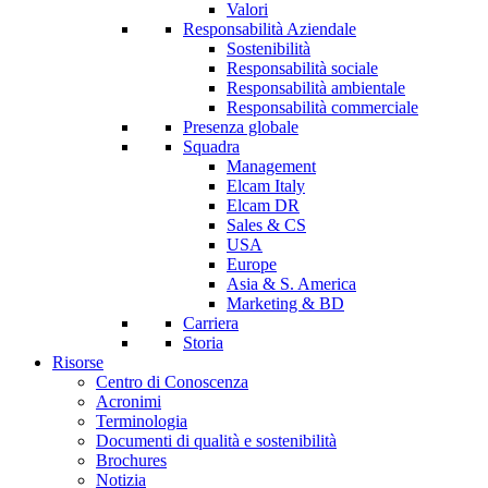
Valori
Responsabilità Aziendale
Sostenibilità
Responsabilità sociale
Responsabilità ambientale
Responsabilità commerciale
Presenza globale
Squadra
Management
Elcam Italy
Elcam DR
Sales & CS
USA
Europe
Asia & S. America
Marketing & BD
Carriera
Storia
Risorse
Centro di Conoscenza
Acronimi
Terminologia
Documenti di qualità e sostenibilità
Brochures
Notizia