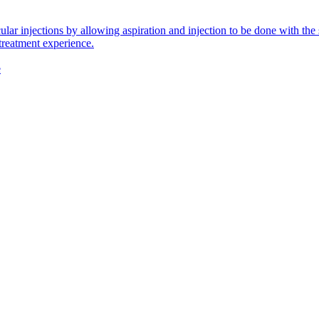
icular injections by allowing aspiration and injection to be done with 
 treatment experience.
e