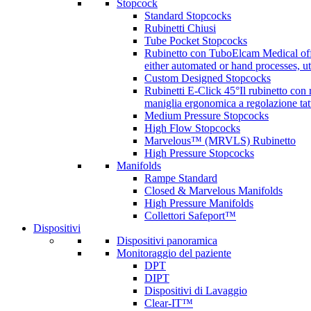
Stopcock
Standard Stopcocks
Rubinetti Chiusi
Tube Pocket Stopcocks
Rubinetto con Tubo
Elcam Medical offe
either automated or hand processes, 
Custom Designed Stopcocks
Rubinetti E-Click 45°
Il rubinetto con
maniglia ergonomica a regolazione tatt
Medium Pressure Stopcocks
High Flow Stopcocks
Marvelous™ (MRVLS) Rubinetto
High Pressure Stopcocks
Manifolds
Rampe Standard
Closed & Marvelous Manifolds
High Pressure Manifolds
Collettori Safeport™
Dispositivi
Dispositivi panoramica
Monitoraggio del paziente
DPT
DIPT
Dispositivi di Lavaggio
Clear-IT™