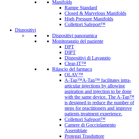
Manifolds
Rampe Standard
Closed & Marvelous Manifolds
High Pressure Manifolds
Collettori Safeport™
Dispositivi
Dispositivi panoramica
Monitoraggio del paziente
DPT
DIPT
Dispositivi di Lavaggio
Clear-IT™
Rilascio del farmaco
OLAV™
A-Tap™
A-Tap™ facilitates intra-
articular injections by allowing
aspiration and injection to be done
with the same device. The A-Tap™
is designed to reduce the number of
steps for practitioners and improve
patients treatment experience.
Collettori Safeport™
Camere di Gocciolamento
Assemblate
Proteggi Trasduttore