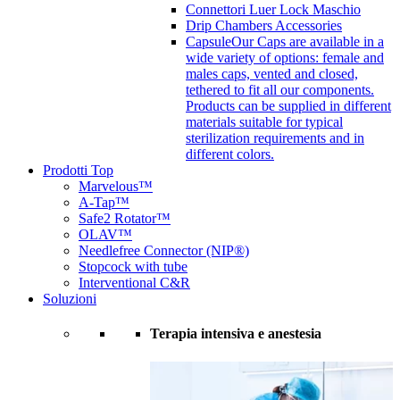
Connettori Luer Lock Maschio
Drip Chambers Accessories
Capsule
Our Caps are available in a
wide variety of options: female and
males caps, vented and closed,
tethered to fit all our components.
Products can be supplied in different
materials suitable for typical
sterilization requirements and in
different colors.
Prodotti Top
Marvelous™
A-Tap™
Safe2 Rotator™
OLAV™
Needlefree Connector (NIP®)
Stopcock with tube
Interventional C&R
Soluzioni
Terapia intensiva e anestesia