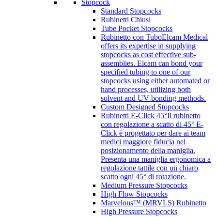
Stopcock
Standard Stopcocks
Rubinetti Chiusi
Tube Pocket Stopcocks
Rubinetto con Tubo
Elcam Medical
offers its expertise in supplying
stopcocks as cost effective sub-
assemblies. Elcam can bond your
specified tubing to one of our
stopcocks using either automated or
hand processes, utilizing both
solvent and UV bonding methods.
Custom Designed Stopcocks
Rubinetti E-Click 45°
Il rubinetto
con regolazione a scatto di 45° E-
Click è progettato per dare ai team
medici maggiore fiducia nel
posizionamento della maniglia.
Presenta una maniglia ergonomica a
regolazione tattile con un chiaro
scatto ogni 45° di rotazione.
Medium Pressure Stopcocks
High Flow Stopcocks
Marvelous™ (MRVLS) Rubinetto
High Pressure Stopcocks