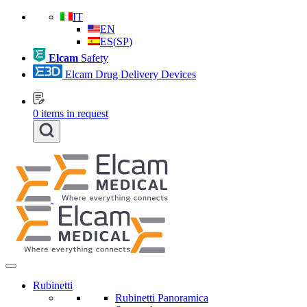
IT
EN
ES
(
SP
)
Elcam
Safety
Elcam Drug Delivery Devices
0
items in request
Rubinetti
Rubinetti Panoramica