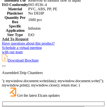
Intended Use
Reservoir to monitor flow of liquid
ISO Conformity
‎ISO 8536–4
Material
PVC, ABS, PP, PE
Plasticiser
No DEHP
Quantity Per
1000 pcs
Box
Specific
Infusion
Application
Ster Type
EtO
Add To Request
Have questions about this product?
Schedule a virtual meeting
with our team
Download Brochure
Assembled Drip Chambers
'); mywindow.document.write(data); mywindow.document.write('');
mywindow.print(); mywindow.close(); return true; }
Get the latest Elcam updates