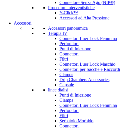
Connettore Senza Ago (NIP®)
Procedure interventistiche
Y-Click™
Accessori ad Alta Pressione
Accessori
Accessori panoramica
Terapia IV
Connettori Luer Lock Femmina
Perforatori
Punti di Iniezione
Connettori
Filtri
Connettori Luer Lock Maschio
Connettori per Sacche e Raccordi
Clamps
Drip Chambers Accessories
Capsule
linee dialisi
Punti di Iniezione
Clamps
Connettori Luer Lock Femmina
Perforatori
Filtri
Serbatoio Morbido
Connettori