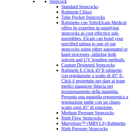
Stopcock
Standard Stopcocks
Rubinetti Chiusi
Tube Pocket Stopcocks
Rubinetto con Tubo
Elcam Medical
offers its expertise in supplying
stopcocks as cost effective sub-
assemblies. Elcam can bond your
specified tubing to one of our
stopcocks using either automated or
hand processes, utilizing both
solvent and UV bonding methods.
Custom Designed Stopcocks
Rubinetti E-Click 45°
Il rubinetto
con regolazione a scatto di 45° E-
Click è progettato per dare ai team
medici maggiore fiducia nel
posizionamento della maniglia.
Presenta una maniglia ergonomica a
regolazione tattile con un chiaro
scatto ogni 45° di rotazione.
Medium Pressure Stopcocks
High Flow Stopcocks
Marvelous™ (MRVLS) Rubinetto
High Pressure Stopcocks