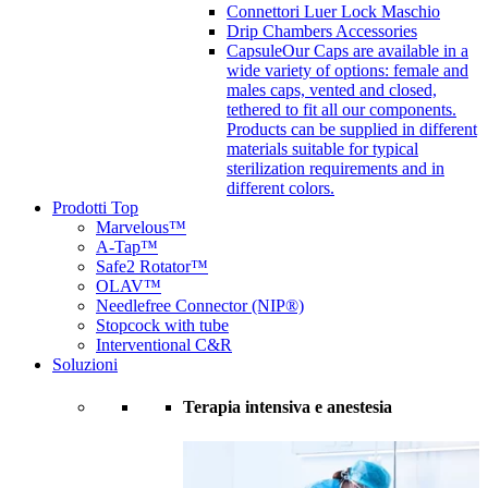
Connettori Luer Lock Maschio
Drip Chambers Accessories
Capsule
Our Caps are available in a
wide variety of options: female and
males caps, vented and closed,
tethered to fit all our components.
Products can be supplied in different
materials suitable for typical
sterilization requirements and in
different colors.
Prodotti Top
Marvelous™
A-Tap™
Safe2 Rotator™
OLAV™
Needlefree Connector (NIP®)
Stopcock with tube
Interventional C&R
Soluzioni
Terapia intensiva e anestesia