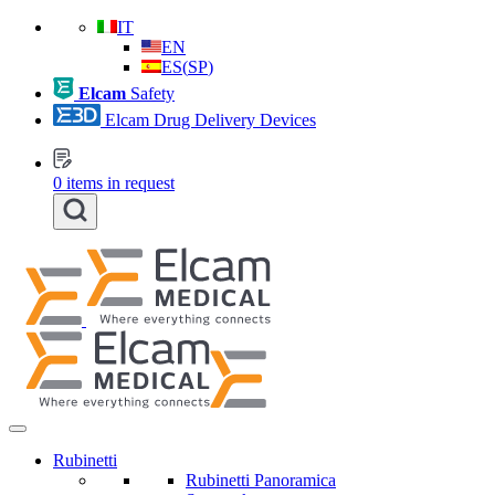
IT
EN
ES
(
SP
)
Elcam
Safety
Elcam Drug Delivery Devices
0
items in request
Rubinetti
Rubinetti Panoramica