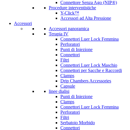
Connettore Senza Ago (NIP®)
Procedure interventistiche
Y-Click™
Accessori ad Alta Pressione
Accessori
Accessori panoramica
Terapia IV
Connettori Luer Lock Femmina
Perforatori
Punti di Iniezione
Connettori
Filtri
Connettori Luer Lock Maschio
Connettori per Sacche e Raccordi
Clamps
Drip Chambers Accessories
Capsule
linee dialisi
Punti di Iniezione
Clamps
Connettori Luer Lock Femmina
Perforatori
Filtri
Serbatoio Morbido
Connettori