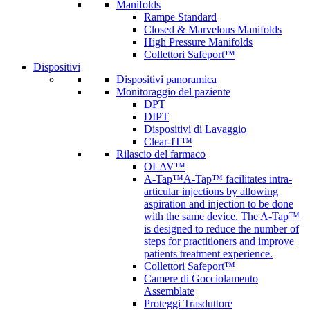
Manifolds
Rampe Standard
Closed & Marvelous Manifolds
High Pressure Manifolds
Collettori Safeport™
Dispositivi
Dispositivi panoramica
Monitoraggio del paziente
DPT
DIPT
Dispositivi di Lavaggio
Clear-IT™
Rilascio del farmaco
OLAV™
A-Tap™
A-Tap™ facilitates intra-
articular injections by allowing
aspiration and injection to be done
with the same device. The A-Tap™
is designed to reduce the number of
steps for practitioners and improve
patients treatment experience.
Collettori Safeport™
Camere di Gocciolamento
Assemblate
Proteggi Trasduttore