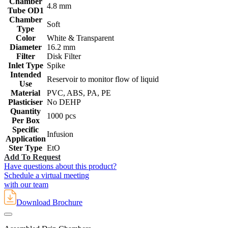
Chamber
4.8 mm
Tube OD1
Chamber
Soft
Type
Color
White & Transparent
Diameter
16.2 mm
Filter
Disk Filter
Inlet Type
Spike
Intended
Reservoir to monitor flow of liquid
Use
Material
PVC, ABS, PA, PE
Plasticiser
No DEHP
Quantity
1000 pcs
Per Box
Specific
Infusion
Application
Ster Type
EtO
Add To Request
Have questions about this product?
Schedule a virtual meeting
with our team
Download Brochure