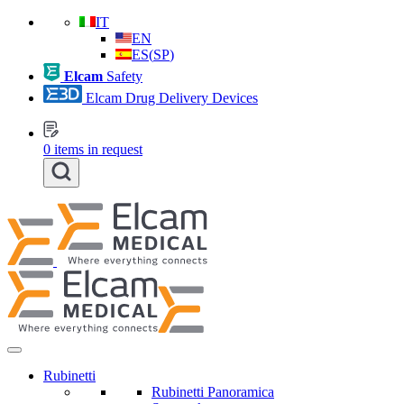
IT
EN
ES
(
SP
)
Elcam
Safety
Elcam Drug Delivery Devices
0
items in request
Rubinetti
Rubinetti Panoramica