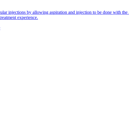
icular injections by allowing aspiration and injection to be done with 
 treatment experience.
e