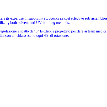
rs its expertise in supplying stopcocks as cost effective sub-assembli
utilizing both solvent and UV bonding methods.
 regolazione a scatto di 45° E-Click è progettato per dare ai team medic
ile con un chiaro scatto ogni 45° di rotazione.