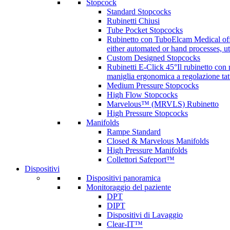
Stopcock
Standard Stopcocks
Rubinetti Chiusi
Tube Pocket Stopcocks
Rubinetto con Tubo
Elcam Medical offe
either automated or hand processes, 
Custom Designed Stopcocks
Rubinetti E-Click 45°
Il rubinetto con
maniglia ergonomica a regolazione tatt
Medium Pressure Stopcocks
High Flow Stopcocks
Marvelous™ (MRVLS) Rubinetto
High Pressure Stopcocks
Manifolds
Rampe Standard
Closed & Marvelous Manifolds
High Pressure Manifolds
Collettori Safeport™
Dispositivi
Dispositivi panoramica
Monitoraggio del paziente
DPT
DIPT
Dispositivi di Lavaggio
Clear-IT™