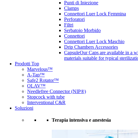
Punti di Iniezione
Clamps
Connettori Luer Lock Femmina
Perforatori
Filtri
Serbatoio Morbido
Connettori
Connettori Luer Lock Maschio
Drip Chambers Accessories
Capsule
Our Caps are available in a wi
materials suitable for typical steriliza
Prodotti Top
Marvelous™
A-Tap™
Safe2 Rotator™
OLAV™
Needlefree Connector (NIP®)
Stopcock with tube
Interventional C&R
Soluzioni
Terapia intensiva e anestesia