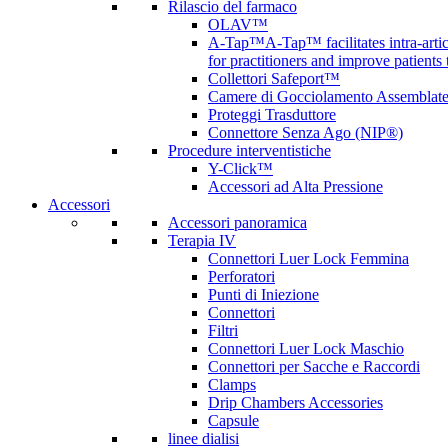
Rilascio del farmaco
OLAV™
A-Tap™
A-Tap™ facilitates intra-art
for practitioners and improve patients
Collettori Safeport™
Camere di Gocciolamento Assemblat
Proteggi Trasduttore
Connettore Senza Ago (NIP®)
Procedure interventistiche
Y-Click™
Accessori ad Alta Pressione
Accessori
Accessori panoramica
Terapia IV
Connettori Luer Lock Femmina
Perforatori
Punti di Iniezione
Connettori
Filtri
Connettori Luer Lock Maschio
Connettori per Sacche e Raccordi
Clamps
Drip Chambers Accessories
Capsule
linee dialisi