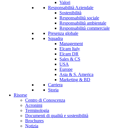
Valori
Responsabilità Aziendale
Sostenibilità
Responsabilità sociale
Responsabilità ambientale
Responsabilità commerciale
Presenza globale
Squadra
Management
Elcam Italy
Elcam DR
Sales & CS
USA
Europe
Asia & S. America
Marketing & BD
Carriera
Storia
Risorse
Centro di Conoscenza
Acronimi
Terminologia
Documenti di qualità e sostenibilità
Brochures
Notizia