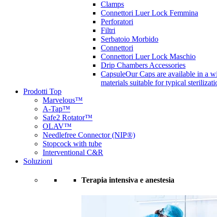
Clamps
Connettori Luer Lock Femmina
Perforatori
Filtri
Serbatoio Morbido
Connettori
Connettori Luer Lock Maschio
Drip Chambers Accessories
Capsule
Our Caps are available in a wi
materials suitable for typical steriliza
Prodotti Top
Marvelous™
A-Tap™
Safe2 Rotator™
OLAV™
Needlefree Connector (NIP®)
Stopcock with tube
Interventional C&R
Soluzioni
Terapia intensiva e anestesia