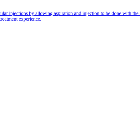
icular injections by allowing aspiration and injection to be done with 
 treatment experience.
e