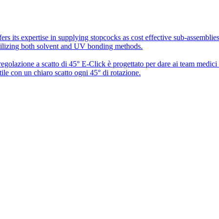
rs its expertise in supplying stopcocks as cost effective sub-assembli
utilizing both solvent and UV bonding methods.
 regolazione a scatto di 45° E-Click è progettato per dare ai team medic
ile con un chiaro scatto ogni 45° di rotazione.