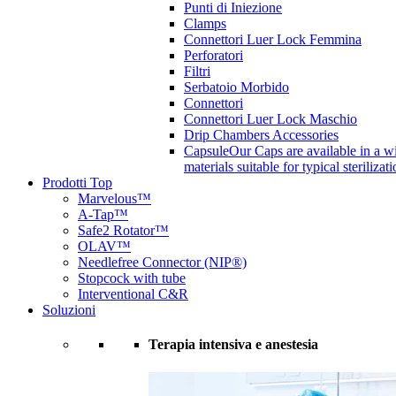
Punti di Iniezione
Clamps
Connettori Luer Lock Femmina
Perforatori
Filtri
Serbatoio Morbido
Connettori
Connettori Luer Lock Maschio
Drip Chambers Accessories
Capsule
Our Caps are available in a wi
materials suitable for typical steriliza
Prodotti Top
Marvelous™
A-Tap™
Safe2 Rotator™
OLAV™
Needlefree Connector (NIP®)
Stopcock with tube
Interventional C&R
Soluzioni
Terapia intensiva e anestesia