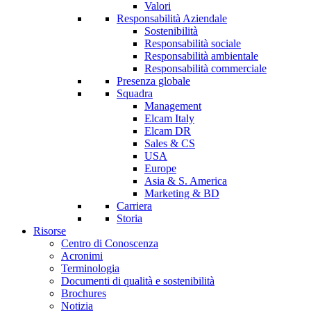
Valori
Responsabilità Aziendale
Sostenibilità
Responsabilità sociale
Responsabilità ambientale
Responsabilità commerciale
Presenza globale
Squadra
Management
Elcam Italy
Elcam DR
Sales & CS
USA
Europe
Asia & S. America
Marketing & BD
Carriera
Storia
Risorse
Centro di Conoscenza
Acronimi
Terminologia
Documenti di qualità e sostenibilità
Brochures
Notizia