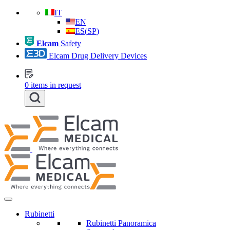
IT
EN
ES
(
SP
)
Elcam
Safety
Elcam Drug Delivery Devices
0
items in request
Rubinetti
Rubinetti Panoramica