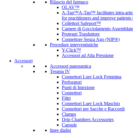
Rilascio del farmaco
OLAV™
A-Tap™
A-Tap™ facilitates intra-art
for practitioners and improve patients
Collettori Safeport™
Camere di Gocciolamento Assemblat
Proteggi Trasduttore
Connettore Senza Ago (NIP®)
Procedure interventistiche
Y-Click™
Accessori ad Alta Pressione
Accessori
Accessori panoramica
Terapia IV
Connettori Luer Lock Femmina
Perforatori
Punti di Iniezione
Connettori
Filtri
Connettori Luer Lock Maschio
Connettori per Sacche e Raccordi
Clamps
Drip Chambers Accessories
Capsule
linee dialisi