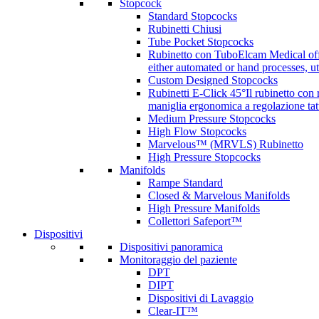
Stopcock
Standard Stopcocks
Rubinetti Chiusi
Tube Pocket Stopcocks
Rubinetto con Tubo
Elcam Medical offe
either automated or hand processes, 
Custom Designed Stopcocks
Rubinetti E-Click 45°
Il rubinetto con
maniglia ergonomica a regolazione tatt
Medium Pressure Stopcocks
High Flow Stopcocks
Marvelous™ (MRVLS) Rubinetto
High Pressure Stopcocks
Manifolds
Rampe Standard
Closed & Marvelous Manifolds
High Pressure Manifolds
Collettori Safeport™
Dispositivi
Dispositivi panoramica
Monitoraggio del paziente
DPT
DIPT
Dispositivi di Lavaggio
Clear-IT™