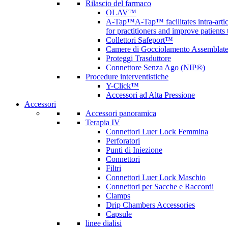
Rilascio del farmaco
OLAV™
A-Tap™
A-Tap™ facilitates intra-art
for practitioners and improve patients
Collettori Safeport™
Camere di Gocciolamento Assemblat
Proteggi Trasduttore
Connettore Senza Ago (NIP®)
Procedure interventistiche
Y-Click™
Accessori ad Alta Pressione
Accessori
Accessori panoramica
Terapia IV
Connettori Luer Lock Femmina
Perforatori
Punti di Iniezione
Connettori
Filtri
Connettori Luer Lock Maschio
Connettori per Sacche e Raccordi
Clamps
Drip Chambers Accessories
Capsule
linee dialisi