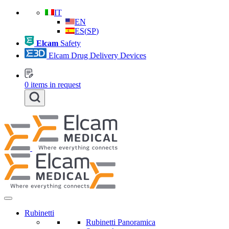
IT
EN
ES
(
SP
)
Elcam
Safety
Elcam Drug Delivery Devices
0
items in request
Rubinetti
Rubinetti Panoramica