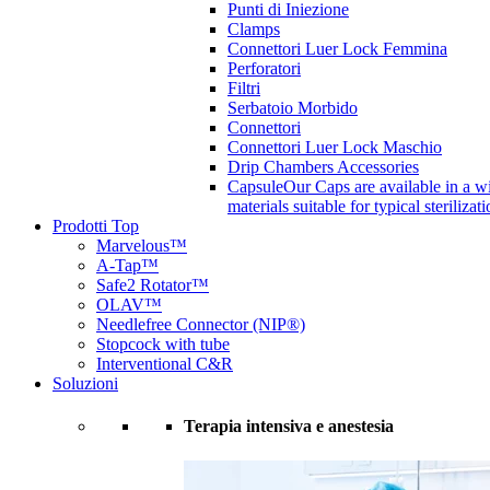
Punti di Iniezione
Clamps
Connettori Luer Lock Femmina
Perforatori
Filtri
Serbatoio Morbido
Connettori
Connettori Luer Lock Maschio
Drip Chambers Accessories
Capsule
Our Caps are available in a wi
materials suitable for typical steriliza
Prodotti Top
Marvelous™
A-Tap™
Safe2 Rotator™
OLAV™
Needlefree Connector (NIP®)
Stopcock with tube
Interventional C&R
Soluzioni
Terapia intensiva e anestesia