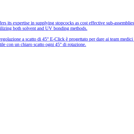
rs its expertise in supplying stopcocks as cost effective sub-assembli
utilizing both solvent and UV bonding methods.
 regolazione a scatto di 45° E-Click è progettato per dare ai team medic
ile con un chiaro scatto ogni 45° di rotazione.