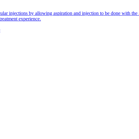
icular injections by allowing aspiration and injection to be done with 
 treatment experience.
e