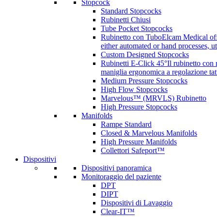
Stopcock
Standard Stopcocks
Rubinetti Chiusi
Tube Pocket Stopcocks
Rubinetto con Tubo
Elcam Medical offe
either automated or hand processes, 
Custom Designed Stopcocks
Rubinetti E-Click 45°
Il rubinetto con
maniglia ergonomica a regolazione tatt
Medium Pressure Stopcocks
High Flow Stopcocks
Marvelous™ (MRVLS) Rubinetto
High Pressure Stopcocks
Manifolds
Rampe Standard
Closed & Marvelous Manifolds
High Pressure Manifolds
Collettori Safeport™
Dispositivi
Dispositivi panoramica
Monitoraggio del paziente
DPT
DIPT
Dispositivi di Lavaggio
Clear-IT™