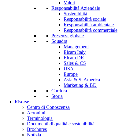
Valori
Responsabilità Aziendale
Sostenibilità
Responsabilità sociale
Responsabilità ambientale
Responsabilità commerciale
Presenza globale
Squadra
Management
Elcam Italy
Elcam DR
Sales & CS
USA
Europe
Asia & S. America
Marketing & BD
Carriera
Storia
Risorse
Centro di Conoscenza
Acronimi
Terminologia
Documenti di qualità e sostenibilità
Brochures
Notizia