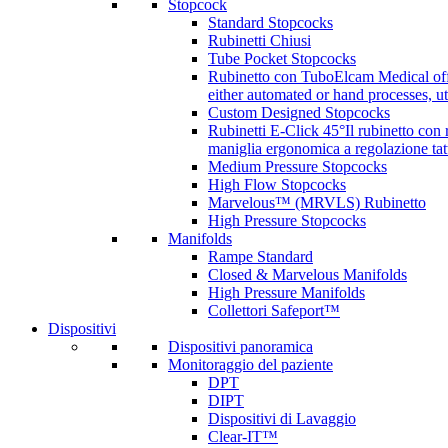
Stopcock
Standard Stopcocks
Rubinetti Chiusi
Tube Pocket Stopcocks
Rubinetto con Tubo
Elcam Medical offe
either automated or hand processes, 
Custom Designed Stopcocks
Rubinetti E-Click 45°
Il rubinetto con
maniglia ergonomica a regolazione tatt
Medium Pressure Stopcocks
High Flow Stopcocks
Marvelous™ (MRVLS) Rubinetto
High Pressure Stopcocks
Manifolds
Rampe Standard
Closed & Marvelous Manifolds
High Pressure Manifolds
Collettori Safeport™
Dispositivi
Dispositivi panoramica
Monitoraggio del paziente
DPT
DIPT
Dispositivi di Lavaggio
Clear-IT™