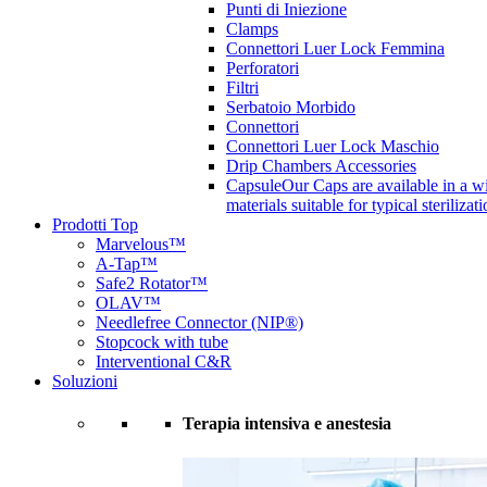
Punti di Iniezione
Clamps
Connettori Luer Lock Femmina
Perforatori
Filtri
Serbatoio Morbido
Connettori
Connettori Luer Lock Maschio
Drip Chambers Accessories
Capsule
Our Caps are available in a wi
materials suitable for typical steriliza
Prodotti Top
Marvelous™
A-Tap™
Safe2 Rotator™
OLAV™
Needlefree Connector (NIP®)
Stopcock with tube
Interventional C&R
Soluzioni
Terapia intensiva e anestesia