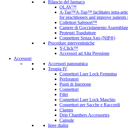
Rilascio del farmaco
OLAV™
A-Tap™
A-Tap™ facilitates intra-art
for practitioners and improve patients
Collettori Safeport™
Camere di Gocciolamento Assemblat
Proteggi Trasduttore
Connettore Senza Ago (NIP®)
Procedure interventistiche
Y-Click™
Accessori ad Alta Pressione
Accessori
Accessori panoramica
Terapia IV
Connettori Luer Lock Femmina
Perforatori
Punti di Iniezione
Connettori
Filtri
Connettori Luer Lock Maschio
Connettori per Sacche e Raccordi
Clamps
Drip Chambers Accessories
Capsule
linee dialisi