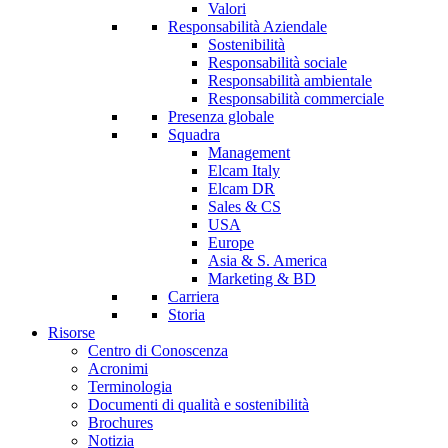
Valori
Responsabilità Aziendale
Sostenibilità
Responsabilità sociale
Responsabilità ambientale
Responsabilità commerciale
Presenza globale
Squadra
Management
Elcam Italy
Elcam DR
Sales & CS
USA
Europe
Asia & S. America
Marketing & BD
Carriera
Storia
Risorse
Centro di Conoscenza
Acronimi
Terminologia
Documenti di qualità e sostenibilità
Brochures
Notizia