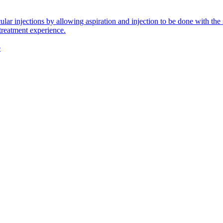
icular injections by allowing aspiration and injection to be done with 
 treatment experience.
e