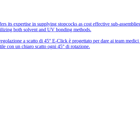
rs its expertise in supplying stopcocks as cost effective sub-assembli
utilizing both solvent and UV bonding methods.
 regolazione a scatto di 45° E-Click è progettato per dare ai team medic
ile con un chiaro scatto ogni 45° di rotazione.