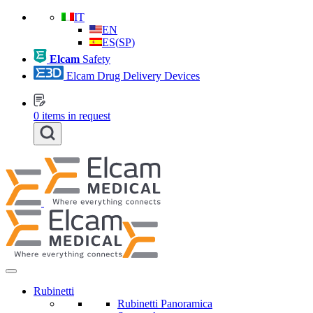
IT
EN
ES
(
SP
)
Elcam
Safety
Elcam Drug Delivery Devices
0
items in request
Rubinetti
Rubinetti Panoramica